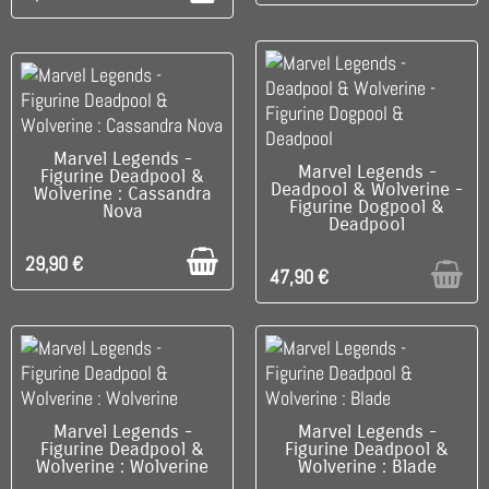
C'EST LE DERNIER !
Marvel Legends -
RUPTURE DE STOCK
Marvel Legends -
Figurine Deadpool &
Deadpool & Wolverine -
Wolverine : Cassandra
Figurine Dogpool &
Nova
Deadpool
29,90 €
47,90 €
C'EST LE DERNIER !
C'EST LE DERNIER !
Marvel Legends -
Marvel Legends -
Figurine Deadpool &
Figurine Deadpool &
Wolverine : Wolverine
Wolverine : Blade