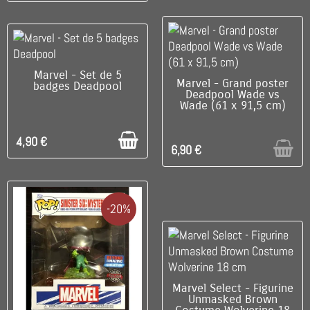
C'EST LE DERNIER !
Marvel - Set de 5
RUPTURE DE STOCK
Marvel - Grand poster
badges Deadpool
Deadpool Wade vs
Wade (61 x 91,5 cm)
4,90 €
6,90 €
-20%
DISPONIBLE
Marvel Select - Figurine
Unmasked Brown