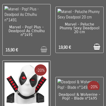
C'EST LE DERNIER !
Marvel - Peluche
RUPTURE DE STOCK
Marvel - Pop! Plus -
Phunny Sexy Deadpool
Deadpool As Cthulhu
20 cm
n°1491
19,90 €
15,90 €
-20%
-20%
DISPONIBLE
Deadpool & Wolverine -
Pop! - Blade n°1495