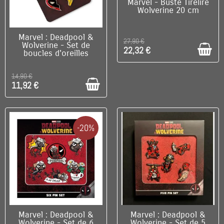
C'EST LE DERNIER !
Marvel - Buste Tirelire
Wolverine 20 cm
DISPONIBLE
Marvel : Deadpool &
27,90 €
Wolverine - Set de
22,32 €
boucles d'oreilles
14,90 €
11,92 €
-20%
C'EST LE DERNIER !
C'EST LE DERNIER !
Marvel : Deadpool &
Marvel : Deadpool &
Wolverine - Set de 6
Wolverine - Set de 5