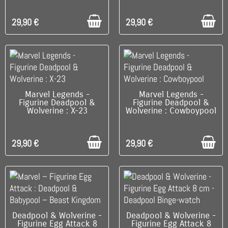
29,90 €
29,90 €
C'EST LE DERNIER !
DISPONIBLE
Marvel Legends -
Marvel Legends -
Figurine Deadpool &
Figurine Deadpool &
Wolverine : X-23
Wolverine : Cowboypool
29,90 €
29,90 €
C'EST LE DERNIER !
C'EST LE DERNIER !
Deadpool & Wolverine -
Deadpool & Wolverine -
Figurine Egg Attack 8
Figurine Egg Attack 8