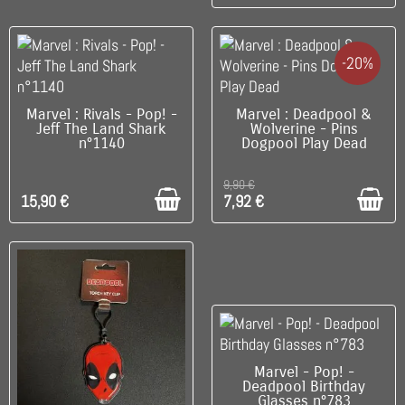
-20%
C'EST LE DERNIER !
DISPONIBLE
Marvel : Rivals - Pop! -
Marvel : Deadpool &
Jeff The Land Shark
Wolverine - Pins
n°1140
Dogpool Play Dead
9,90 €
15,90 €
7,92 €
RUPTURE DE STOCK
Marvel - Pop! -
Deadpool Birthday
Glasses n°783