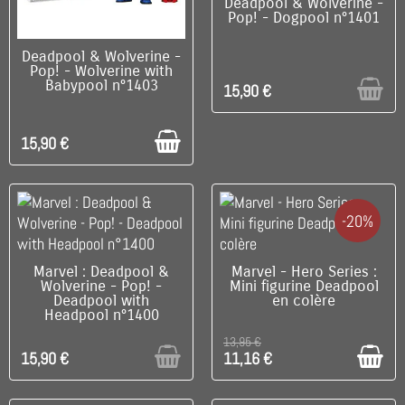
RUPTURE DE STOCK
Deadpool & Wolverine -
Pop! - Dogpool n°1401
DISPONIBLE
Deadpool & Wolverine -
Pop! - Wolverine with
Babypool n°1403
15,90 €
15,90 €
-20%
RUPTURE DE STOCK
C'EST LE DERNIER !
Marvel : Deadpool &
Marvel - Hero Series :
Wolverine - Pop! -
Mini figurine Deadpool
Deadpool with
en colère
Headpool n°1400
13,95 €
15,90 €
11,16 €