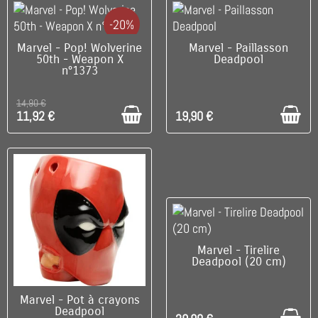
-20%
C'EST LE DERNIER !
C'EST LE DERNIER !
Marvel - Pop! Wolverine
Marvel - Paillasson
50th - Weapon X
Deadpool
n°1373
14,90 €
11,92 €
19,90 €
C'EST LE DERNIER !
Marvel - Tirelire
Deadpool (20 cm)
C'EST LE DERNIER !
Marvel - Pot à crayons
Deadpool