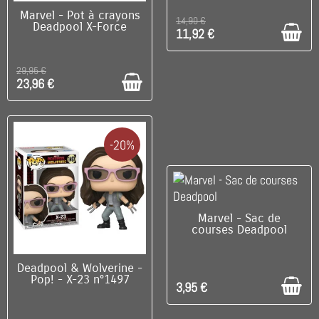
C'EST LE DERNIER !
Marvel - Pot à crayons
14,90 €
Deadpool X-Force
11,92 €
29,95 €
23,96 €
-20%
C'EST LE DERNIER !
Marvel - Sac de
courses Deadpool
DISPONIBLE
Deadpool & Wolverine -
Pop! - X-23 n°1497
3,95 €