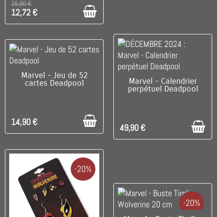
15,90 €
12,72 €
C'EST LE DERNIER !
Marvel - Jeu de 52
C'EST LE DERNIER !
Marvel - Calendrier
cartes Deadpool
perpétuel Deadpool
14,90 €
49,90 €
-20%
-20%