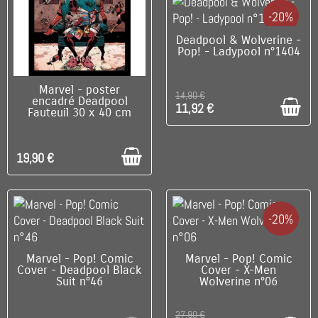
-20%
DISPONIBLE
Deadpool & Wolverine -
Pop! - Ladypool n°1404
C'EST LE DERNIER !
Marvel - poster
14,90 €
encadré Deadpool
11,92 €
Fauteuil 30 x 40 cm
19,90 €
-20%
RUPTURE DE STOCK
C'EST LE DERNIER !
Marvel - Pop! Comic
Marvel - Pop! Comic
Cover - Deadpool Black
Cover - X-Men
Suit n°46
Wolverine n°06
27,90 €