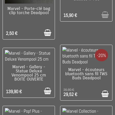
DISPONIBLE
Marvel - Porte-clé bag
clip torche Deadpool
15,90 €
2,50 €
-20%
C'EST LE DERNIER !
Marvel - Gallery -
C'EST LE DERNIER !
Marvel - écouteurs
Statue Deluxe
bluetooth sans fil TWS
Venompool 25 cm
Buds Deadpool
BOITE OUVERTE
36,90 €
139,90 €
29,52 €