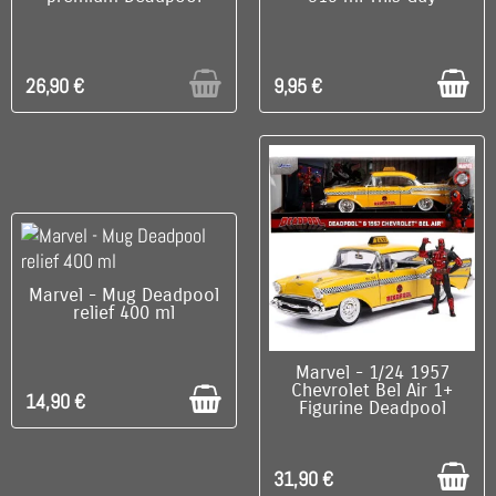
26,90 €
9,95 €
C'EST LE DERNIER !
Marvel - Mug Deadpool
relief 400 ml
C'EST LE DERNIER !
Marvel - 1/24 1957
Chevrolet Bel Air 1+
14,90 €
Figurine Deadpool
31,90 €