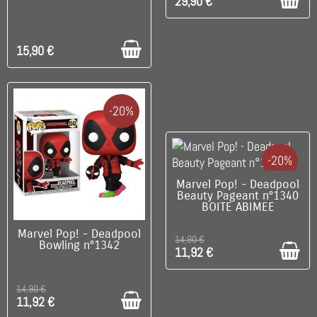
29,90 €
15,90 €
-20%
-20%
C'EST LE DERNIER !
Marvel Pop! - Deadpool
Beauty Pageant n°1340
BOITE ABIMEE
DISPONIBLE
Marvel Pop! - Deadpool
14,90 €
Bowling n°1342
11,92 €
14,90 €
11,92 €