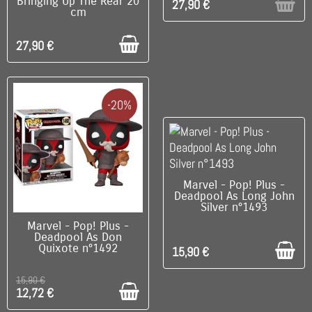
Bringing Up The Rear 20
27,90 €
cm
27,90 €
-20%
C'EST LE DERNIER !
Marvel - Pop! Plus -
Deadpool As Long John
Silver n°1493
DISPONIBLE
Marvel - Pop! Plus -
Deadpool As Don
Quixote n°1492
15,90 €
15,90 €
12,72 €