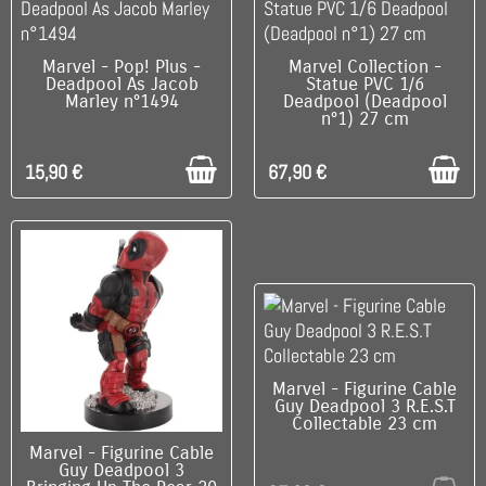
C'EST LE DERNIER !
C'EST LE DERNIER !
Marvel - Pop! Plus -
Marvel Collection -
Deadpool As Jacob
Statue PVC 1/6
Marley n°1494
Deadpool (Deadpool
n°1) 27 cm
15,90 €
67,90 €
RUPTURE DE STOCK
Marvel - Figurine Cable
Guy Deadpool 3 R.E.S.T
Collectable 23 cm
C'EST LE DERNIER !
Marvel - Figurine Cable
Guy Deadpool 3