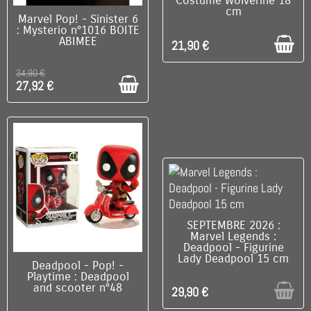
Costume Wolverine 18
cm
C'EST LE DERNIER !
Marvel Pop! - Sinister 6
: Mysterio n°1016 BOITE
ABIMEE
21,90 €
34,90 €
27,92 €
RUPTURE DE STOCK
SEPTEMBRE 2026 :
Marvel Legends :
Deadpool - Figurine
Lady Deadpool 15 cm
RUPTURE DE STOCK
Deadpool - Pop! -
Playtime : Deadpool
and scooter n°48
29,90 €