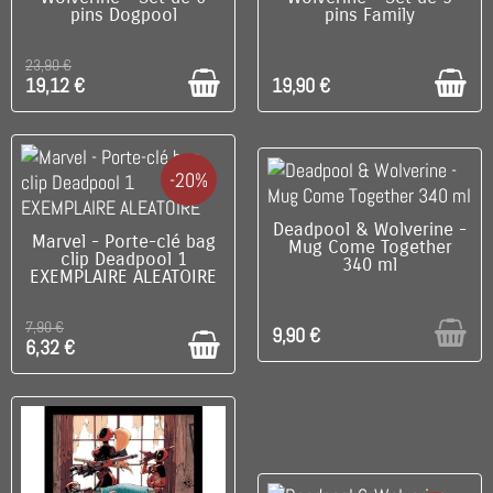
pins Dogpool
pins Family
23,90 €
19,12 €
19,90 €
-20%
RUPTURE DE STOCK
Deadpool & Wolverine -
DISPONIBLE
Marvel - Porte-clé bag
Mug Come Together
clip Deadpool 1
340 ml
EXEMPLAIRE ALEATOIRE
7,90 €
9,90 €
6,32 €