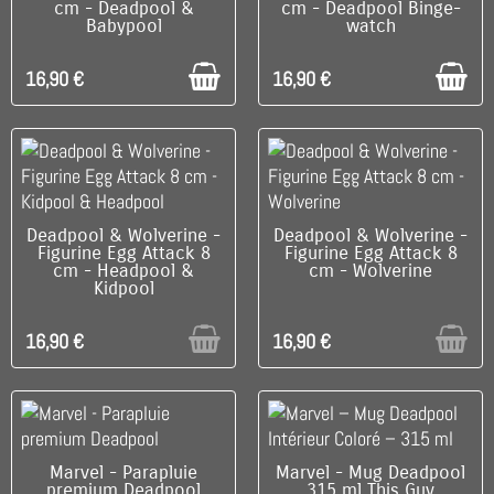
cm - Deadpool &
cm - Deadpool Binge-
Babypool
watch
16,90 €
16,90 €
RUPTURE DE STOCK
RUPTURE DE STOCK
Deadpool & Wolverine -
Deadpool & Wolverine -
Figurine Egg Attack 8
Figurine Egg Attack 8
cm - Headpool &
cm - Wolverine
Kidpool
16,90 €
16,90 €
RUPTURE DE STOCK
C'EST LE DERNIER !
Marvel - Parapluie
Marvel - Mug Deadpool
premium Deadpool
315 ml This Guy