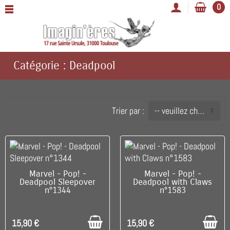
0
Catégorie : Deadpool
Trier par :
-- veuillez choisir --
C'EST LE DERNIER !
DISPONIBLE
Marvel - Pop! -
Marvel - Pop! -
Deadpool Sleepover
Deadpool with Claws
n°1344
n°1583
15,90 €
15,90 €