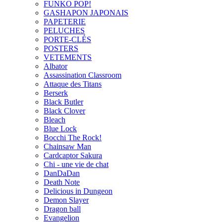
FUNKO POP!
GASHAPON JAPONAIS
PAPETERIE
PELUCHES
PORTE-CLÉS
POSTERS
VETEMENTS
Albator
Assassination Classroom
Attaque des Titans
Berserk
Black Butler
Black Clover
Bleach
Blue Lock
Bocchi The Rock!
Chainsaw Man
Cardcaptor Sakura
Chi - une vie de chat
DanDaDan
Death Note
Delicious in Dungeon
Demon Slayer
Dragon ball
Evangelion