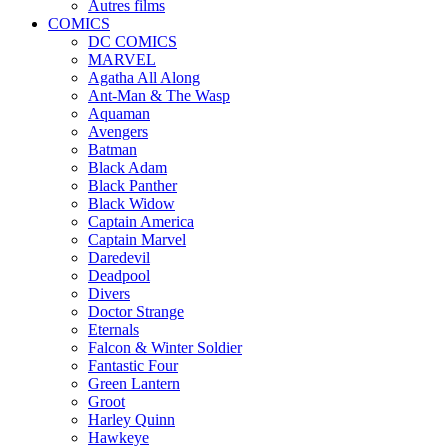
Autres films
COMICS
DC COMICS
MARVEL
Agatha All Along
Ant-Man & The Wasp
Aquaman
Avengers
Batman
Black Adam
Black Panther
Black Widow
Captain America
Captain Marvel
Daredevil
Deadpool
Divers
Doctor Strange
Eternals
Falcon & Winter Soldier
Fantastic Four
Green Lantern
Groot
Harley Quinn
Hawkeye