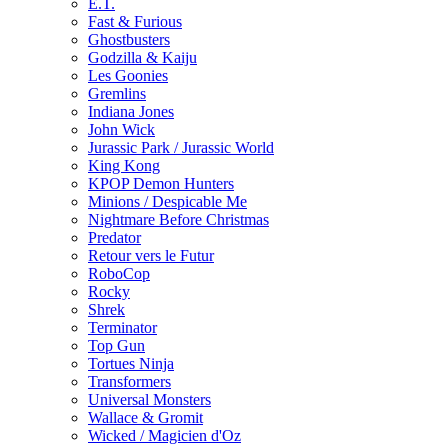
E.T.
Fast & Furious
Ghostbusters
Godzilla & Kaiju
Les Goonies
Gremlins
Indiana Jones
John Wick
Jurassic Park / Jurassic World
King Kong
KPOP Demon Hunters
Minions / Despicable Me
Nightmare Before Christmas
Predator
Retour vers le Futur
RoboCop
Rocky
Shrek
Terminator
Top Gun
Tortues Ninja
Transformers
Universal Monsters
Wallace & Gromit
Wicked / Magicien d'Oz