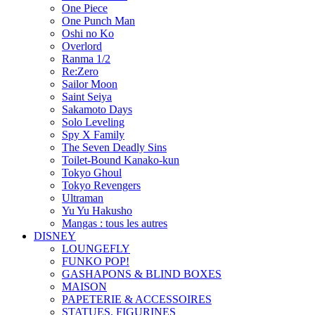
One Piece
One Punch Man
Oshi no Ko
Overlord
Ranma 1/2
Re:Zero
Sailor Moon
Saint Seiya
Sakamoto Days
Solo Leveling
Spy X Family
The Seven Deadly Sins
Toilet-Bound Kanako-kun
Tokyo Ghoul
Tokyo Revengers
Ultraman
Yu Yu Hakusho
Mangas : tous les autres
DISNEY
LOUNGEFLY
FUNKO POP!
GASHAPONS & BLIND BOXES
MAISON
PAPETERIE & ACCESSOIRES
STATUES, FIGURINES