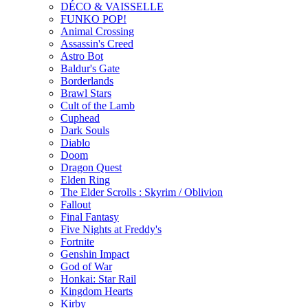
DÉCO & VAISSELLE
FUNKO POP!
Animal Crossing
Assassin's Creed
Astro Bot
Baldur's Gate
Borderlands
Brawl Stars
Cult of the Lamb
Cuphead
Dark Souls
Diablo
Doom
Dragon Quest
Elden Ring
The Elder Scrolls : Skyrim / Oblivion
Fallout
Final Fantasy
Five Nights at Freddy's
Fortnite
Genshin Impact
God of War
Honkai: Star Rail
Kingdom Hearts
Kirby