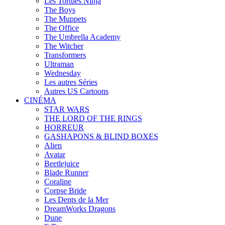
Les Tortues Ninja
The Boys
The Muppets
The Office
The Umbrella Academy
The Witcher
Transformers
Ultraman
Wednesday
Les autres Séries
Autres US Cartoons
CINÉMA
STAR WARS
THE LORD OF THE RINGS
HORREUR
GASHAPONS & BLIND BOXES
Alien
Avatar
Beetlejuice
Blade Runner
Coraline
Corpse Bride
Les Dents de la Mer
DreamWorks Dragons
Dune