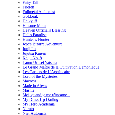
Fairy Tail
Frieren
Fullmetal Alchemist
Goldorak
Haikyu!!
Hatsune Miku
Heaven Official's Blessing
Hell's Paradise
Hunter x Hunter
Jojo's Bizarre Adventure
Junji Ito
Jujutsu Kaisen
Kaiju No. 8
Lamu Urusei Yatsura
Le Grand Maître de la Cultivation Démoniaque
Les Carnets de L'Apothicaire
Lord of the Mysteries
Macross
Made in Abyss
Mashle
Moi, quand je me réincarne...
My Dress-Up Darling
My Hero Academia
Naruto
Nier Automata