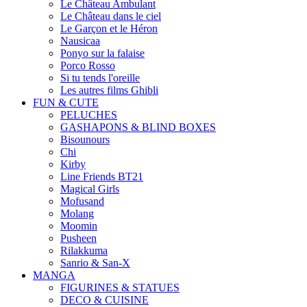
Le Château Ambulant
Le Château dans le ciel
Le Garçon et le Héron
Nausicaa
Ponyo sur la falaise
Porco Rosso
Si tu tends l'oreille
Les autres films Ghibli
FUN & CUTE
PELUCHES
GASHAPONS & BLIND BOXES
Bisounours
Chi
Kirby
Line Friends BT21
Magical Girls
Mofusand
Molang
Moomin
Pusheen
Rilakkuma
Sanrio & San-X
MANGA
FIGURINES & STATUES
DECO & CUISINE