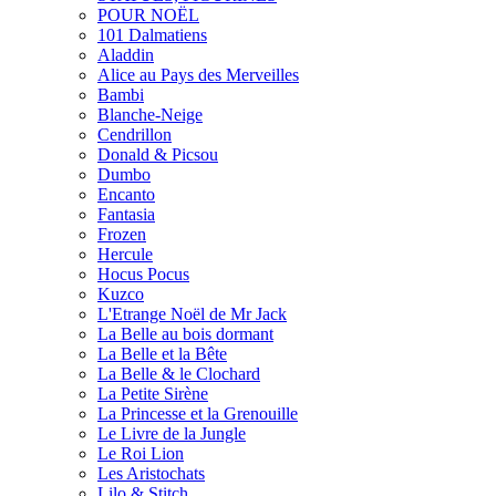
POUR NOËL
101 Dalmatiens
Aladdin
Alice au Pays des Merveilles
Bambi
Blanche-Neige
Cendrillon
Donald & Picsou
Dumbo
Encanto
Fantasia
Frozen
Hercule
Hocus Pocus
Kuzco
L'Etrange Noël de Mr Jack
La Belle au bois dormant
La Belle et la Bête
La Belle & le Clochard
La Petite Sirène
La Princesse et la Grenouille
Le Livre de la Jungle
Le Roi Lion
Les Aristochats
Lilo & Stitch