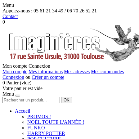
Menu
Appelez-nous :
05 61 21 34 49 / 06 70 26 52 21
Contact
0
Mon compte
Connexion
Mon compte
Mes informations
Mes adresses
Mes commandes
Connexion
ou
Créer un compte
0
Panier
(vide)
Votre panier est vide
Menu
OK
Accueil
PROMOS !
NOËL TOUTE L'ANNÉE !
FUNKO
HARRY POTTER
POP CULTURE