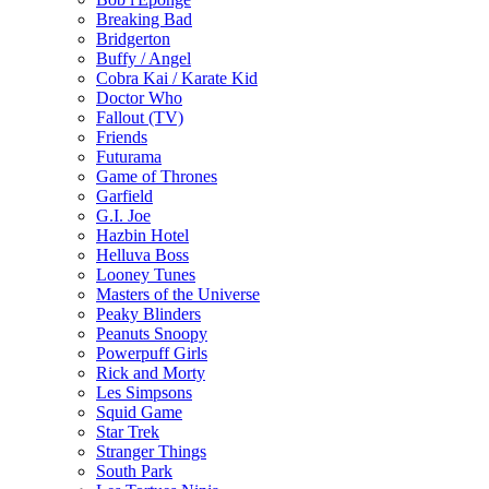
Breaking Bad
Bridgerton
Buffy / Angel
Cobra Kai / Karate Kid
Doctor Who
Fallout (TV)
Friends
Futurama
Game of Thrones
Garfield
G.I. Joe
Hazbin Hotel
Helluva Boss
Looney Tunes
Masters of the Universe
Peaky Blinders
Peanuts Snoopy
Powerpuff Girls
Rick and Morty
Les Simpsons
Squid Game
Star Trek
Stranger Things
South Park