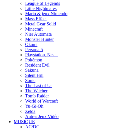
League of Legends
Little Nightmares
Mario & jeux Nintendo
Mass Effect
Metal Gear Solid
Minecraft
Nier Automata
Monster Hunter
Okami
Persona 5
Playstation, Nes...
Pokémon
Resident Evil
Sakuna
Silent Hill
Sonic
The Last of Us
The Witcher
Tomb Raider
World of Warcraft
Yu-Gi-Oh
Zelda
Autres Jeux Vidéo
MUSIQUE
AC/DC