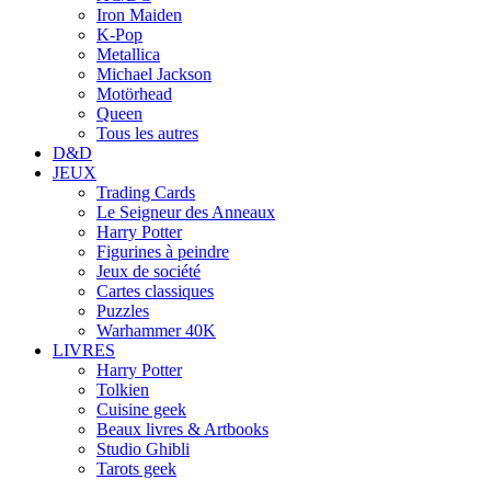
Iron Maiden
K-Pop
Metallica
Michael Jackson
Motörhead
Queen
Tous les autres
D&D
JEUX
Trading Cards
Le Seigneur des Anneaux
Harry Potter
Figurines à peindre
Jeux de société
Cartes classiques
Puzzles
Warhammer 40K
LIVRES
Harry Potter
Tolkien
Cuisine geek
Beaux livres & Artbooks
Studio Ghibli
Tarots geek