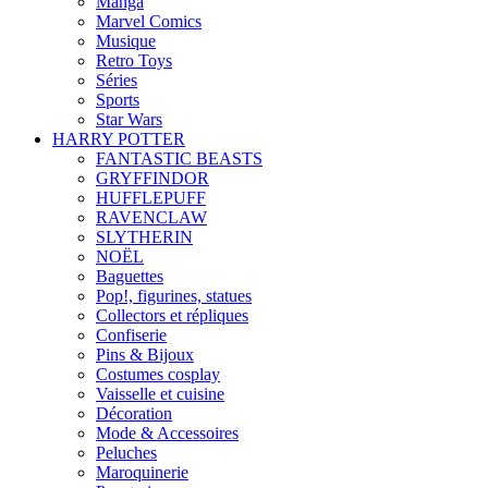
Manga
Marvel Comics
Musique
Retro Toys
Séries
Sports
Star Wars
HARRY POTTER
FANTASTIC BEASTS
GRYFFINDOR
HUFFLEPUFF
RAVENCLAW
SLYTHERIN
NOËL
Baguettes
Pop!, figurines, statues
Collectors et répliques
Confiserie
Pins & Bijoux
Costumes cosplay
Vaisselle et cuisine
Décoration
Mode & Accessoires
Peluches
Maroquinerie