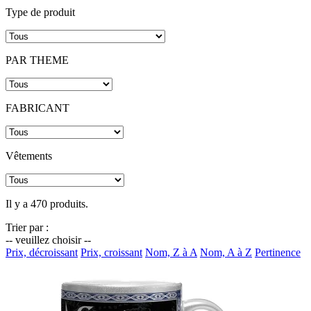
Type de produit
PAR THEME
FABRICANT
Vêtements
Il y a 470 produits.
Trier par :
-- veuillez choisir --
Prix, décroissant
Prix, croissant
Nom, Z à A
Nom, A à Z
Pertinence