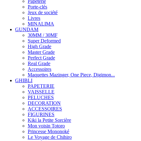
Papeterie
Porte-clés
Jeux de société
Livres
MINALIMA
GUNDAM
30MM / 30MF
Super Deformed
High Grade
Master Grade
Perfect Grade
Real Grade
Accessoires
Maquettes Mazinger, One Piece, Digimon...
GHIBLI
PAPETERIE
VAISSELLE
PELUCHES
DECORATION
ACCESSOIRES
FIGURINES
Kiki la Petite Sorcière
Mon voisin Totoro
Princesse Mononoké
Le Voyage de Chihiro