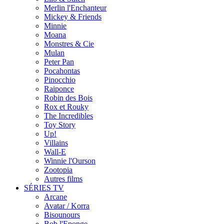
Merlin l'Enchanteur
Mickey & Friends
Minnie
Moana
Monstres & Cie
Mulan
Peter Pan
Pocahontas
Pinocchio
Raiponce
Robin des Bois
Rox et Rouky
The Incredibles
Toy Story
Up!
Villains
Wall-E
Winnie l'Ourson
Zootopia
Autres films
SÉRIES TV
Arcane
Avatar / Korra
Bisounours
Bob l'Eponge