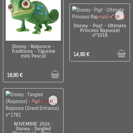
favorite_bo
RUPTURE DE STOCK
Disney - Pop! - Ultimate
Princess Rapunzel
n°1018
RUPTURE DE STOCK
Disney : Raiponce -
Traditions - Figurine
14,90 €
mini Pascal
18,90 €
favorite_border
RUPTURE DE STOCK
NOVEMBRE 2026 :
Disney : Tangled