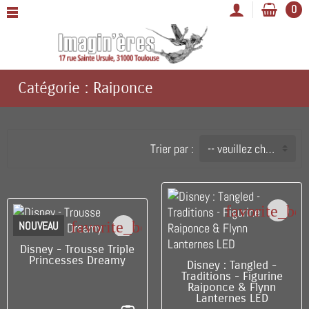
0
Catégorie : Raiponce
Trier par :
-- veuillez choisir --
favorite_bo
favorite_border
NOUVEAU
C'EST LE DERNIER !
Disney - Trousse Triple
Princesses Dreamy
C'EST LE DERNIER !
Disney : Tangled -
Traditions - Figurine
Raiponce & Flynn
Lanternes LED