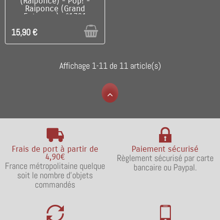
(Raiponce) - Pop! -
Raiponce (Grand
Entrance) n°1781
15,90 €
Affichage 1-11 de 11 article(s)
Frais de port à partir de
Paiement sécurisé
4,90€
Règlement sécurisé par carte
France métropolitaine quelque
bancaire ou Paypal.
soit le nombre d'objets
commandés