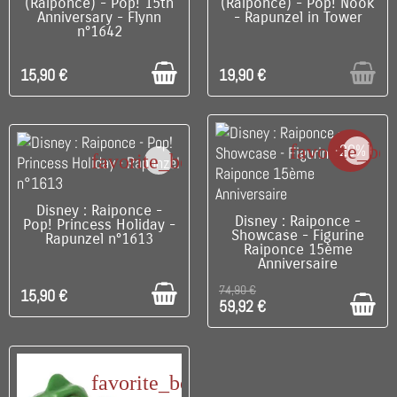
(Raiponce) - Pop! 15th
(Raiponce) - Pop! Nook
Anniversary - Flynn
- Rapunzel in Tower
n°1642
15,90 €
19,90 €
favorite_bo
-20%
favorite_border
C'EST LE DERNIER !
Disney : Raiponce -
C'EST LE DERNIER !
Disney : Raiponce -
Pop! Princess Holiday -
Showcase - Figurine
Rapunzel n°1613
Raiponce 15ème
Anniversaire
74,90 €
15,90 €
59,92 €
favorite_border