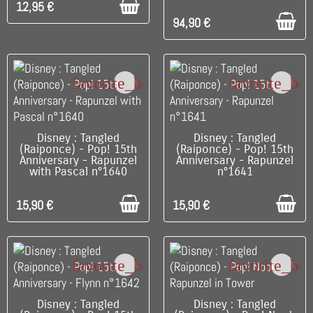
12,95 €
94,90 €
favorite_border
favorite_bo
C'EST LE DERNIER !
C'EST LE DERNIER !
Disney : Tangled
Disney : Tangled
(Raiponce) - Pop! 15th
(Raiponce) - Pop! 15th
Anniversary - Rapunzel
Anniversary - Rapunzel
with Pascal n°1640
n°1641
15,90 €
15,90 €
favorite_border
favorite_bo
C'EST LE DERNIER !
RUPTURE DE STOCK
Disney : Tangled
Disney : Tangled