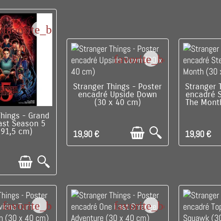
favorite_border
favorite_border
DISPONIBLE
C'EST 
Stranger Things - Poster
Stranger 
encadré Upside Down
encadré 
(30 x 40 cm)
The Mont
PONIBLE
Things - Grand
ast Season 5
 91,5 cm)
19,90 €
19,90 €
favorite_border
favorite_border