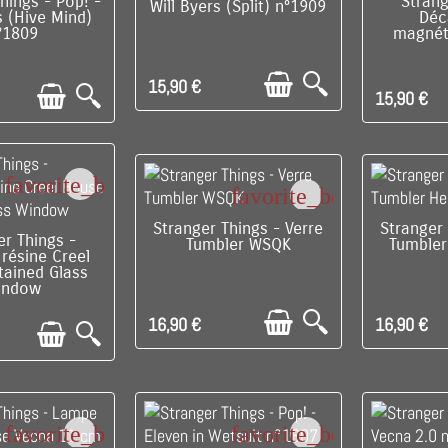
PONIBLE
C'EST 
hings - Pop! -
Strang
Will Byers (Split) n°1909
s (Hive Mind)
Déc
°1809
magnéti
15,90 €
15,90 €
favorite_border
favorite_border
C'EST LE DERNIER !
C'EST 
Stranger Things - Verre
Stranger 
E DERNIER !
er Things -
Tumbler WSQK
Tumbler 
résine Creel
tained Glass
indow
16,90 €
16,90 €
favorite_border
favorite_border