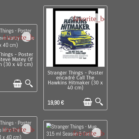
favorite_border
favorite_border
LE DERNIER !
Things - Poster
Steve Matey Of
h (30 x 40 cm)
DISPONIBLE
Stranger Things - Poster
encadré Call The
Hawkins Hitmaker (30 x
40 cm)
19,90 €
favorite_border
favorite_border