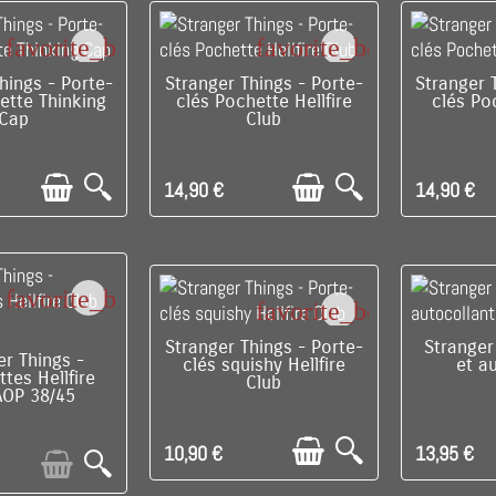
favorite_border
favorite_border
E DERNIER !
C'EST LE DERNIER !
C'EST 
hings - Porte-
Stranger Things - Porte-
Stranger 
ette Thinking
clés Pochette Hellfire
clés P
Cap
Club
14,90 €
14,90 €
favorite_border
favorite_border
C'EST LE DERNIER !
RUPTU
Stranger Things - Porte-
Stranger
E DE STOCK
er Things -
clés squishy Hellfire
et a
tes Hellfire
Club
AOP 38/45
10,90 €
13,95 €