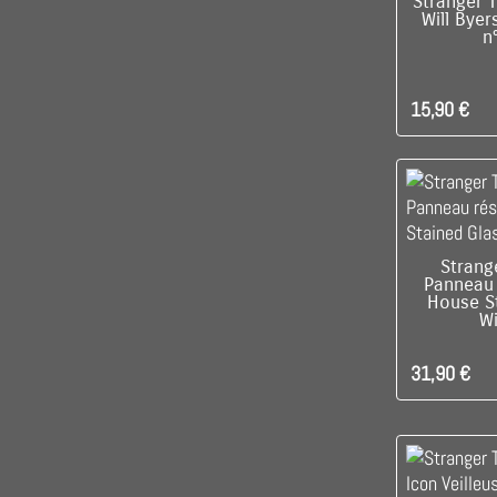
DIS
Stranger T
Will Byer
n
15,90 €
C'EST L
Strang
Panneau 
House S
W
31,90 €