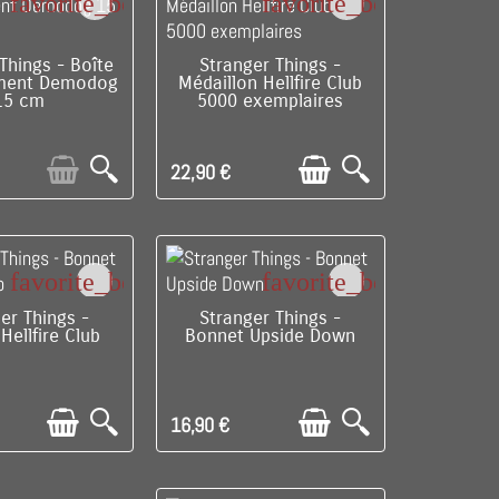
favorite_border
favorite_border
RE DE STOCK
C'EST LE DERNIER !
Things - Boîte
Stranger Things -
ment Demodog
Médaillon Hellfire Club
15 cm
5000 exemplaires
22,90 €
favorite_border
favorite_border
LE DERNIER !
C'EST LE DERNIER !
er Things -
Stranger Things -
Hellfire Club
Bonnet Upside Down
16,90 €