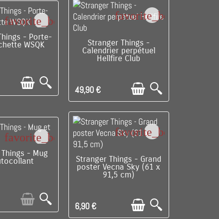
favorite_border
favorite_border
LE DERNIER !
Things - Porte-
C'EST LE DERNIER !
Stranger Things -
ochette WSQK
Calendrier perpétuel
Hellfire Club
49,90 €
favorite_border
favorite_border
RE DE STOCK
 Things - Mug
DISPONIBLE
Stranger Things - Grand
utocollant
poster Vecna Sky (61 x
91,5 cm)
6,90 €