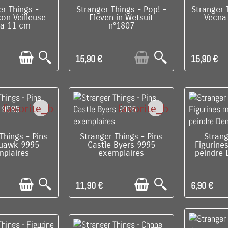
E DERNIER !
RUPTURE DE STOCK
RUPTU
er Things -
Stranger Things - Pop! -
Stranger 
on Veilleuse
Eleven in Wetsuit
Vecna
a 11 cm
n°1807
15,90 €
15,90 €
favorite_border
favorite_border
E DERNIER !
DISPONIBLE
RUPTU
Things - Pins
Stranger Things - Pins
Strang
uawk 9995
Castle Byers 9995
Figurine
mplaires
exemplaires
peindre
11,90 €
6,90 €