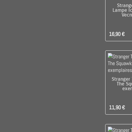
C'EST L
Strang
Lampe Ic
Vecn
16,90 €
C'EST L
Stranger 
The Sq
exe
11,90 €