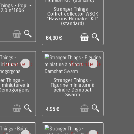
RE DE STOCK
Things - Pop! -
DISPONIBLE
Stranger Things -
 2.0 n°1806
Coffret collector WSQK
“Hawkins Hitmaker Kit”
(standard)
64,90 €
favorite_border
favorite_border
RE DE STOCK
RUPTURE DE STOCK
er Things -
Stranger Things -
s miniatures à
Figurine miniature à
 Demogorgons
peindre Demobat
Swarm
4,95 €