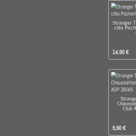
C'EST L
Stranger T
clés Poch
14,90 €
RUPTUR
Strang
Chausset
Club 
5,90 €