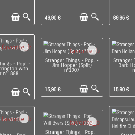
49,90 €
69,95 €
favorite_border
favorite_border
DISPONIBLE
DI
Stranger Things - Pop! -
Stranger 
PONIBLE
hings - Pop! -
Jim Hopper (Split)
Barb Ho
rrington with
n°1907
n
r n°1888
15,90 €
15,90 €
favorite_border
favorite_border
DISPONIBLE
Stranger Things - Pop! -