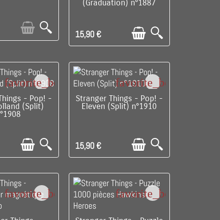
(Graduation) n°1887
15,90 €
favorite_border
favorite_border
SPONIBLE
DISPONIBLE
Things - Pop! -
Stranger Things - Pop! -
lland (Split)
Eleven (Split) n°1910
°1908
15,90 €
favorite_border
favorite_border