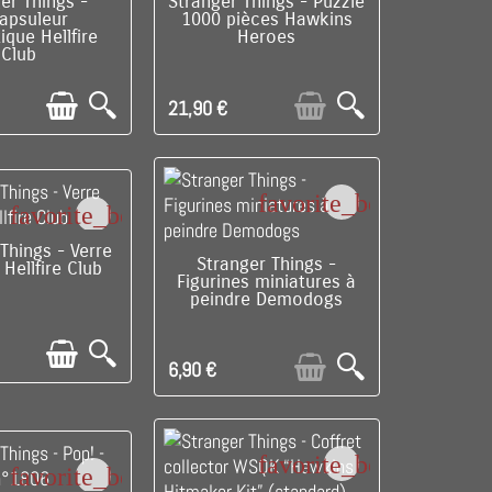
LE DERNIER !
RUPTURE DE STOCK
er Things -
Stranger Things - Puzzle
apsuleur
1000 pièces Hawkins
que Hellfire
Heroes
Club
21,90 €
favorite_border
favorite_border
LE DERNIER !
Things - Verre
RUPTURE DE STOCK
Stranger Things -
Hellfire Club
Figurines miniatures à
peindre Demodogs
6,90 €
favorite_border
favorite_border