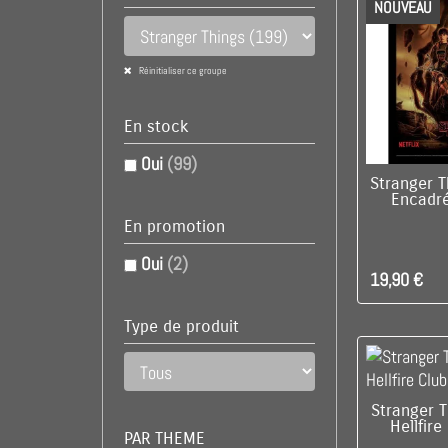
NOUVEAU
Réinitialiser ce groupe
En stock
Oui
(99)
DIS
Stranger T
Encadré
En promotion
Oui
(2)
19,90 €
Type de produit
C'EST L
Stranger 
Hellfir
PAR THEME