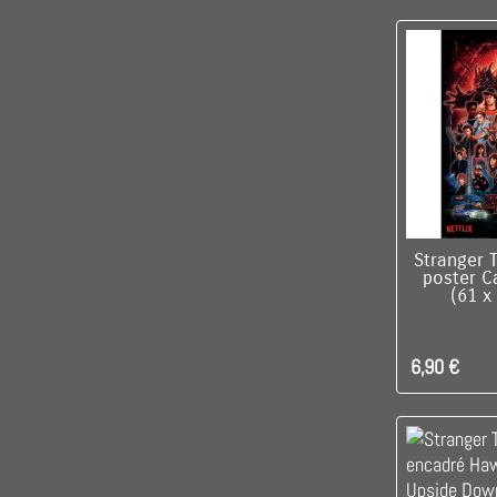
DIS
Stranger 
poster C
(61 x
6,90 €