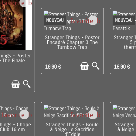
favorite_border
favorite_border
NOUVEAU
NOUVEAU
C'EST LE DERNIER !
C'EST 
Stranger Things - Poster
Stranger 
Encadré Chapter 3 The
5 
Turnbow Trap
ther
PONIBLE
hings - Poster
 The Finale
19,90 €
16,90 €
favorite_border
favorite_border
E DERNIER !
C'EST LE DERNIER !
RUPTU
Things - Chope
Stranger Things - Boule
Stranger 
e Club 16 cm
à Neige Le Sacrifice
à Neige
d'Eddie