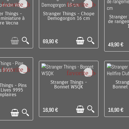
favorite_border
favorite_border
E DE STOCK
C'EST LE DERNIER !
er Things -
Stranger Things - Chope
RUPTU
Stranger 
 miniature à
Demogorgon 16 cm
de range
dre Vecna
69,90 €
49,90 €
favorite_border
favorite_border
C'EST LE DERNIER !
C'EST 
Stranger Things -
Strang
PONIBLE
Things - Pins
Bonnet WSQK
Bonnet 
e Lives 9995
mplaires
16,90 €
16,90 €