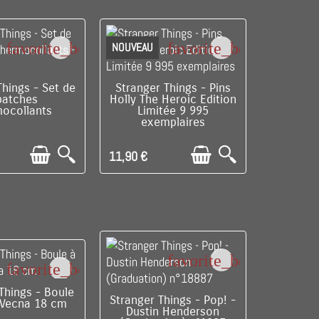
favorite_border
favorite_border
NOUVEAU
LE DERNIER !
DISPONIBLE
Things - Set de
Stranger Things - Pins
patches
Holly The Heroic Edition
mocollants
Limitée 9 995
exemplaires
11,90 €
favorite_border
favorite_border
RE DE STOCK
Things - Boule
DISPONIBLE
Stranger Things - Pop! -
 Vecna 18 cm
Dustin Henderson