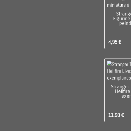
RUPTUR
Strang
Figurine
pein
4,95 €
DIS
Stranger 
Hellfir
exe
11,90 €