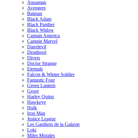
Aquaman
Avengers
Batman
Black Adam
Black Panther
Black Widow
Captain America
Captain Marvel
Daredevil
Deadpool
Divers
Doctor Strange
Eternals
Falcon & Winter Soldier
Fantastic Four
Green Lantern
Groot
Harley Quinn
Hawkeye
Hulk
Iron Man
Justice League
Les Gardiens de la Galaxie
Loki
Miles Morales