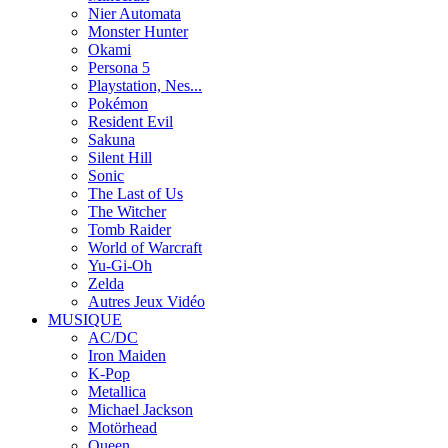
Nier Automata
Monster Hunter
Okami
Persona 5
Playstation, Nes...
Pokémon
Resident Evil
Sakuna
Silent Hill
Sonic
The Last of Us
The Witcher
Tomb Raider
World of Warcraft
Yu-Gi-Oh
Zelda
Autres Jeux Vidéo
MUSIQUE
AC/DC
Iron Maiden
K-Pop
Metallica
Michael Jackson
Motörhead
Queen