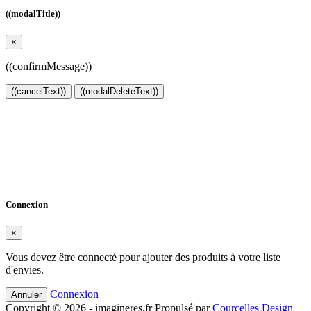
((modalTitle))
×
((confirmMessage))
((cancelText))
((modalDeleteText))
Créer une liste d'envies
×
Nom de la liste d'envies
Annuler
Créer une liste d'envies
Connexion
×
Vous devez être connecté pour ajouter des produits à votre liste
d'envies.
Connexion
Annuler
Copyright © 2026 -
imagineres.fr
Propulsé par
Courcelles Design