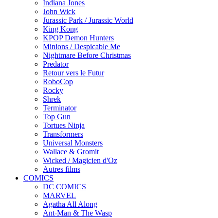
Indiana Jones
John Wick
Jurassic Park / Jurassic World
King Kong
KPOP Demon Hunters
Minions / Despicable Me
Nightmare Before Christmas
Predator
Retour vers le Futur
RoboCop
Rocky
Shrek
Terminator
Top Gun
Tortues Ninja
Transformers
Universal Monsters
Wallace & Gromit
Wicked / Magicien d'Oz
Autres films
COMICS
DC COMICS
MARVEL
Agatha All Along
Ant-Man & The Wasp