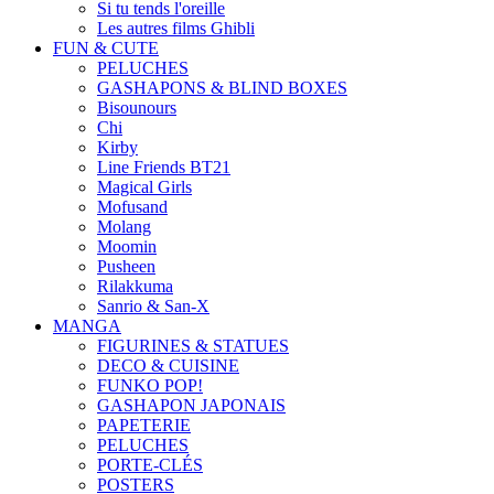
Si tu tends l'oreille
Les autres films Ghibli
FUN & CUTE
PELUCHES
GASHAPONS & BLIND BOXES
Bisounours
Chi
Kirby
Line Friends BT21
Magical Girls
Mofusand
Molang
Moomin
Pusheen
Rilakkuma
Sanrio & San-X
MANGA
FIGURINES & STATUES
DECO & CUISINE
FUNKO POP!
GASHAPON JAPONAIS
PAPETERIE
PELUCHES
PORTE-CLÉS
POSTERS