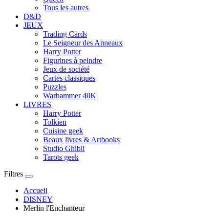
Tous les autres
D&D
JEUX
Trading Cards
Le Seigneur des Anneaux
Harry Potter
Figurines à peindre
Jeux de société
Cartes classiques
Puzzles
Warhammer 40K
LIVRES
Harry Potter
Tolkien
Cuisine geek
Beaux livres & Artbooks
Studio Ghibli
Tarots geek
Filtres
Accueil
DISNEY
Merlin l'Enchanteur