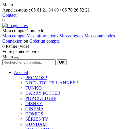
Menu
Appelez-nous :
05 61 21 34 49 / 06 70 26 52 21
Contact
0
Mon compte
Connexion
Mon compte
Mes informations
Mes adresses
Mes commandes
Connexion
ou
Créer un compte
0
Panier
(vide)
Votre panier est vide
Menu
OK
Accueil
PROMOS !
NOËL TOUTE L'ANNÉE !
FUNKO
HARRY POTTER
POP CULTURE
DISNEY
CINÉMA
COMICS
SÉRIES TV
GUNDAM