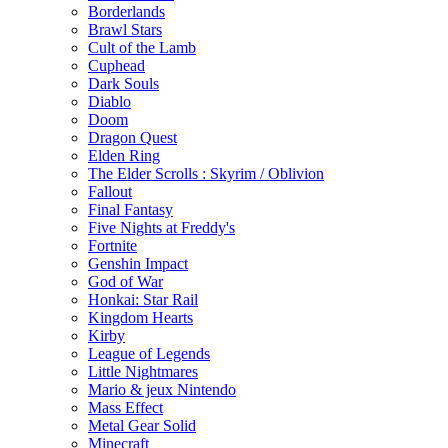
Borderlands
Brawl Stars
Cult of the Lamb
Cuphead
Dark Souls
Diablo
Doom
Dragon Quest
Elden Ring
The Elder Scrolls : Skyrim / Oblivion
Fallout
Final Fantasy
Five Nights at Freddy's
Fortnite
Genshin Impact
God of War
Honkai: Star Rail
Kingdom Hearts
Kirby
League of Legends
Little Nightmares
Mario & jeux Nintendo
Mass Effect
Metal Gear Solid
Minecraft