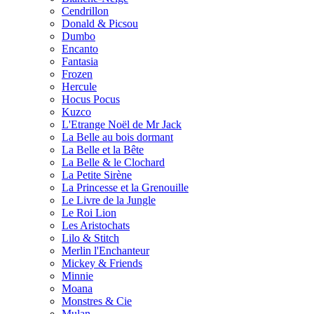
Cendrillon
Donald & Picsou
Dumbo
Encanto
Fantasia
Frozen
Hercule
Hocus Pocus
Kuzco
L'Etrange Noël de Mr Jack
La Belle au bois dormant
La Belle et la Bête
La Belle & le Clochard
La Petite Sirène
La Princesse et la Grenouille
Le Livre de la Jungle
Le Roi Lion
Les Aristochats
Lilo & Stitch
Merlin l'Enchanteur
Mickey & Friends
Minnie
Moana
Monstres & Cie
Mulan