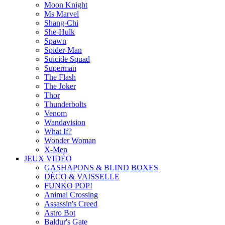
Moon Knight
Ms Marvel
Shang-Chi
She-Hulk
Spawn
Spider-Man
Suicide Squad
Superman
The Flash
The Joker
Thor
Thunderbolts
Venom
Wandavision
What If?
Wonder Woman
X-Men
JEUX VIDÉO
GASHAPONS & BLIND BOXES
DÉCO & VAISSELLE
FUNKO POP!
Animal Crossing
Assassin's Creed
Astro Bot
Baldur's Gate