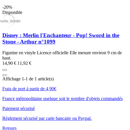
-20%
Disponible
vorite_border
Disney : Merlin l'Enchanteur - Pop! Sword in the
Stone - Arthur n°1099
Figurine en vinyle Licence officielle Elle mesure environ 9 cm de
haut.
14,90 €
11,92 €
Affichage 1-1 de 1 article(s)
Frais de port à partir de 4,90€
France métropolitaine quelque soit le nombre d'objets commandés
Paiement sécurisé
Règlement sécurisé par carte bancaire ou Paypal.
Retours