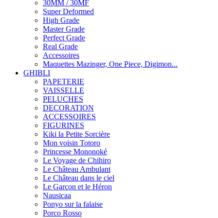
30MM / 30MF
Super Deformed
High Grade
Master Grade
Perfect Grade
Real Grade
Accessoires
Maquettes Mazinger, One Piece, Digimon...
GHIBLI
PAPETERIE
VAISSELLE
PELUCHES
DECORATION
ACCESSOIRES
FIGURINES
Kiki la Petite Sorcière
Mon voisin Totoro
Princesse Mononoké
Le Voyage de Chihiro
Le Château Ambulant
Le Château dans le ciel
Le Garçon et le Héron
Nausicaa
Ponyo sur la falaise
Porco Rosso