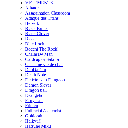
VETEMENTS
Albator
Assassination Classroom
Attaque des Titans
Berserk
Black Butler
Black Clover
Bleach
Blue Lock
Bocchi The Rock!
Chainsaw Man
Cardcaptor Sakura
Chi - une vie de chat
DanDaDan
Death Note
Delicious in Dungeon
Demon Slayer
Dragon ball
Evangelion
Fairy Tail
Frieren
Fullmetal Alchemist
Goldorak
Haikyu!!
Hatsune Miku