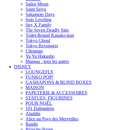
Sailor Moon
Saint Seiya
Sakamoto Days
Solo Leveling
Spy X Family
The Seven Deadly Sins
Toilet-Bound Kanako-kun
Tokyo Ghoul
Tokyo Revengers
Ultraman
Yu Yu Hakusho
Mangas : tous les autres
DISNEY
LOUNGEFLY
FUNKO POP!
GASHAPONS & BLIND BOXES
MAISON
PAPETERIE & ACCESSOIRES
STATUES, FIGURINES
POUR NOËL
101 Dalmatiens
Aladdin
Alice au Pays des Merveilles
Bambi
Blanche-Neige