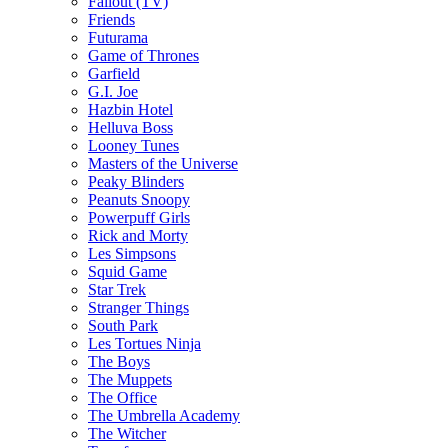
Fallout (TV)
Friends
Futurama
Game of Thrones
Garfield
G.I. Joe
Hazbin Hotel
Helluva Boss
Looney Tunes
Masters of the Universe
Peaky Blinders
Peanuts Snoopy
Powerpuff Girls
Rick and Morty
Les Simpsons
Squid Game
Star Trek
Stranger Things
South Park
Les Tortues Ninja
The Boys
The Muppets
The Office
The Umbrella Academy
The Witcher