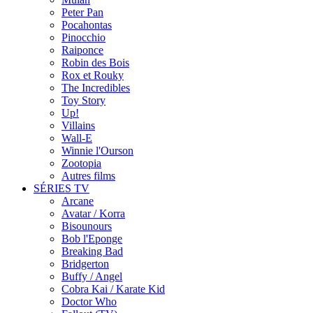
Peter Pan
Pocahontas
Pinocchio
Raiponce
Robin des Bois
Rox et Rouky
The Incredibles
Toy Story
Up!
Villains
Wall-E
Winnie l'Ourson
Zootopia
Autres films
SÉRIES TV
Arcane
Avatar / Korra
Bisounours
Bob l'Eponge
Breaking Bad
Bridgerton
Buffy / Angel
Cobra Kai / Karate Kid
Doctor Who