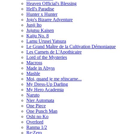
Heaven Official's Blessing
Hell's Paradise
Hunter x Hunter
Jojo's Bizarre Adventure
Junji Ito
Jujutsu Kaisen
Kaiju No. 8
Lamu Urusei Yatsura
Le Grand Maître de la Cultivation Démoniaque
Les Carnets de L'Apothicaire
Lord of the Mysteries
Macross
Made in Abyss
Mashle
Moi, quand je me réincarne...
My Dress-Up Darling
My Hero Academia
Naruto
Nier Automata
One Piece
One Punch Man
Oshi no Ko
Overlord
Ranma 1/2
Re:Zero