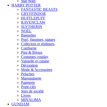
Star Wars
HARRY POTTER
FANTASTIC BEASTS
GRYFFINDOR
HUFFLEPUFF
RAVENCLAW
SLYTHERIN
NOËL
Baguettes
Pop!, figurines, statues
Collectors et répliques
Confiserie
Pins & Bijoux
Costumes cosplay
Vaisselle et cuisine
Décoration
Mode & Accessoires
Peluches
Maroquinerie
Papeterie
Porte-clés
Jeux de société
Livres
MINALIMA
GUNDAM