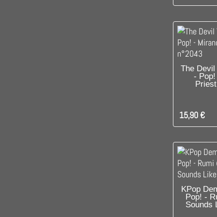
DIS
The Devil
- Pop!
Pries
15,90 €
DIS
KPop Dem
Pop! - R
Sounds 