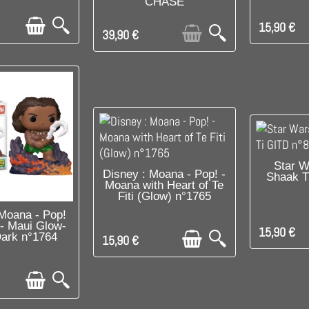
CHASE
15,90 €
39,90 €
DI
Star W
DISPONIBLE
Disney : Moana - Pop! -
Shaak T
Moana with Heart of Te
Fiti (Glow) n°1765
PONIBLE
 Moana - Pop!
- Maui Glow-
15,90 €
Dark n°1764
15,90 €