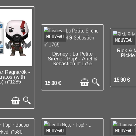
NOUVEAU
NOUVEAU
DI
Rick & M
DISPONIBLE
Disney : La Petite
Pickle
Sirène - Pop! - Ariel &
Sebastien n°1755
PONIBLE
r Ragnarök -
Kratos (with
15,90 €
s) n°1285
15,90 €
NOUVEAU
NOUVEAU