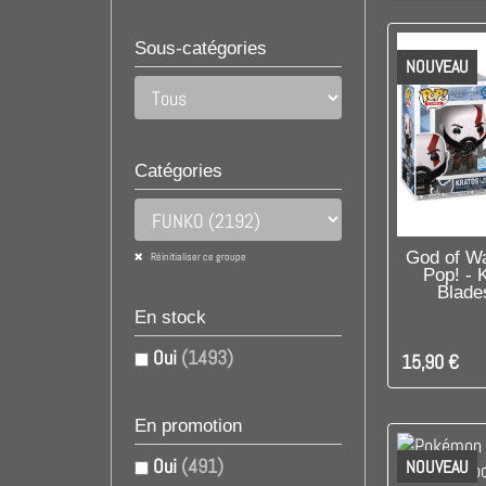
Sous-catégories
NOUVEAU
Catégories
DIS
God of Wa
Réinitialiser ce groupe
Pop! - 
Blade
En stock
Oui
(1493)
15,90 €
En promotion
Oui
(491)
NOUVEAU