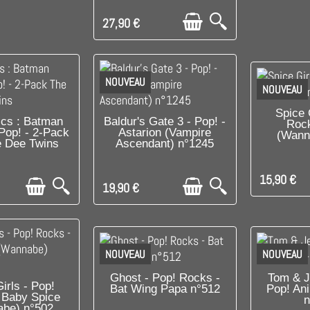
27,90 €
NOUVEAU
NOUVEAU
C'EST 
Spice 
E DERNIER !
DISPONIBLE
cs : Batman
Baldur's Gate 3 - Pop! -
Rock
Pop! - 2-Pack
Astarion (Vampire
(Wann
 Dee Twins
Ascendant) n°1245
15,90 €
19,90 €
NOUVEAU
NOUVEAU
DISPONIBLE
DI
Ghost - Pop! Rocks -
Tom & J
PONIBLE
irls - Pop!
Bat Wing Papa n°512
Pop! An
 Baby Spice
n
be) n°502