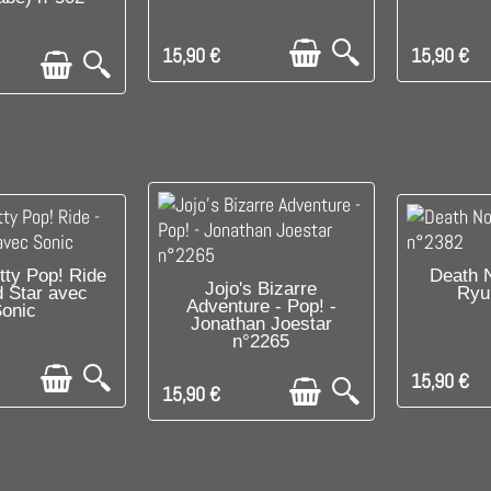
15,90 €
15,90 €
PONIBLE
DI
itty Pop! Ride
Death N
DISPONIBLE
Jojo's Bizarre
d Star avec
Ryu
Adventure - Pop! -
onic
Jonathan Joestar
n°2265
15,90 €
15,90 €