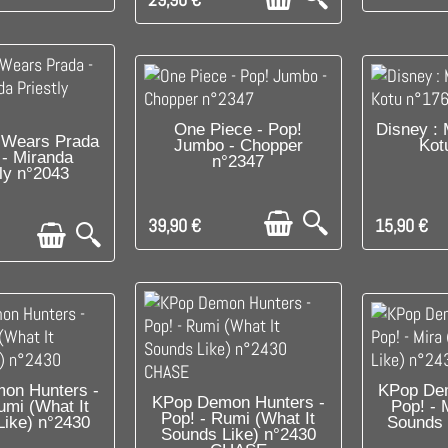
C'EST LE DERNIER !
DI
One Piece - Pop!
Disney : 
PONIBLE
 Wears Prada
Jumbo - Chopper
Kot
 - Miranda
n°2347
tly n°2043
39,90 €
15,90 €
PONIBLE
DI
on Hunters -
KPop Dem
RUPTURE DE STOCK
KPop Demon Hunters -
umi (What It
Pop! - 
Pop! - Rumi (What It
Like) n°2430
Sounds 
Sounds Like) n°2430