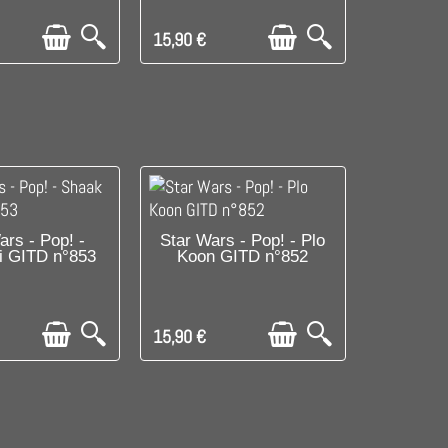
15,90 €
SPONIBLE
DISPONIBLE
ars - Pop! -
Star Wars - Pop! - Plo
i GITD n°853
Koon GITD n°852
15,90 €