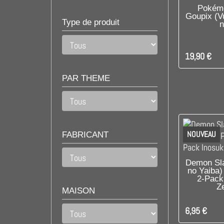
DIS
Pokémo
Goupix (V
Type de produit
n
19,90 €
PAR THEME
NOUVEAU
FABRICANT
C'EST L
Demon Sla
no Yaiba) 
2-Pack
Z
MAISON
6,95 €