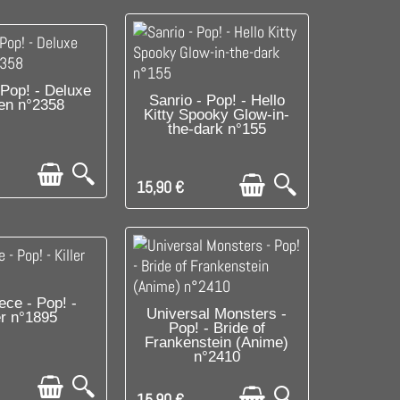
SPONIBLE
 Pop! - Deluxe
DISPONIBLE
Sanrio - Pop! - Hello
ren n°2358
Kitty Spooky Glow-in-
the-dark n°155
15,90 €
SPONIBLE
ece - Pop! -
DISPONIBLE
Universal Monsters -
er n°1895
Pop! - Bride of
Frankenstein (Anime)
n°2410
15,90 €