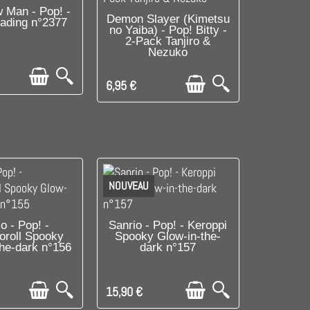
SPONIBLE
 Man - Pop! -
C'EST LE DERNIER !
Demon Slayer (Kimetsu
eading n°2377
no Yaiba) - Pop! Bitty -
2-Pack Tanjiro &
Nezuko
6,95 €
NOUVEAU
SPONIBLE
C'EST LE DERNIER !
o - Pop! -
Sanrio - Pop! - Keroppi
roll Spooky
Spooky Glow-in-the-
the-dark n°156
dark n°157
15,90 €