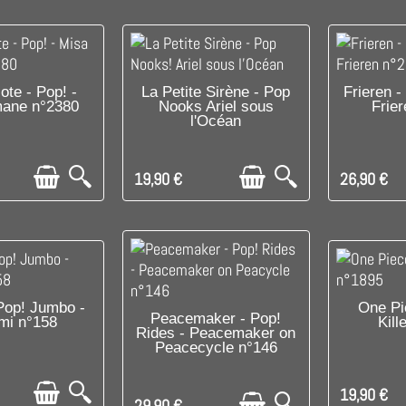
PONIBLE
DISPONIBLE
DI
ote - Pop! -
La Petite Sirène - Pop
Frieren -
ane n°2380
Nooks Ariel sous
Frie
l'Océan
19,90 €
26,90 €
PONIBLE
DI
 Pop! Jumbo -
One Pi
C'EST LE DERNIER !
Peacemaker - Pop!
mi n°158
Kill
Rides - Peacemaker on
Peacecycle n°146
19,90 €
29,90 €