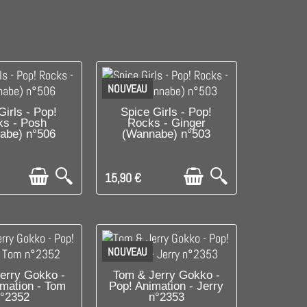
NOUVEAU
LE DERNIER !
DISPONIBLE
Girls - Pop!
Spice Girls - Pop!
s - Posh
Rocks - Ginger
abe) n°506
(Wannabe) n°503
15,90 €
NOUVEAU
SPONIBLE
DISPONIBLE
erry Gokko -
Tom & Jerry Gokko -
imation - Tom
Pop! Animation - Jerry
°2352
n°2353