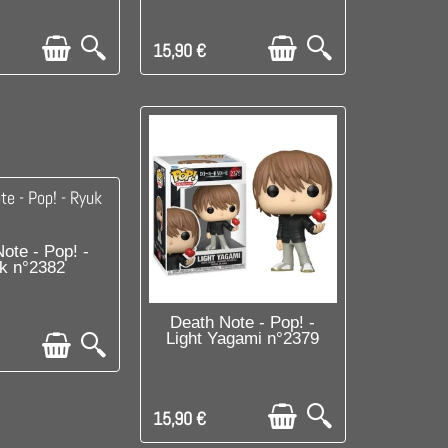
15,90 €
SPONIBLE
ote - Pop! -
k n°2382
DISPONIBLE
Death Note - Pop! -
Light Yagami n°2379
15,90 €