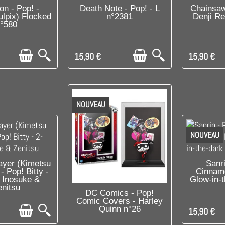
PONIBLE
DISPONIBLE
DI
n - Pop! -
Death Note - Pop! - L
Chainsaw
ulpix) Flocked
n°2381
Denji R
°580
15,90 €
15,90 €
NOUVEAU
NOUVEAU
E DERNIER !
DI
yer (Kimetsu
Sanri
- Pop! Bitty -
Cinnamo
 Inosuke &
Glow-in-
enitsu
DISPONIBLE
DC Comics - Pop!
Comic Covers - Harley
Quinn n°26
15,90 €