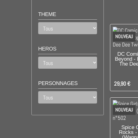
THEME
NOUVEAU
HEROS
C'EST L
DC Comi
Beyond - 
The Dee
29,90 €
PERSONNAGES
NOUVEAU
DIS
Spice G
Rocks -
(Wanna