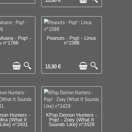
SPONIBLE
C'EST LE DERNIER !
Moana - Pop! -
Peanuts - Pop! - Linus
u n°1766
n°1588
15,90 €
SPONIBLE
DISPONIBLE
on Hunters -
KPop Demon Hunters -
Mira (What It
Pop! - Zoey (What It
Like) n°2431
Sounds Like) n°2429