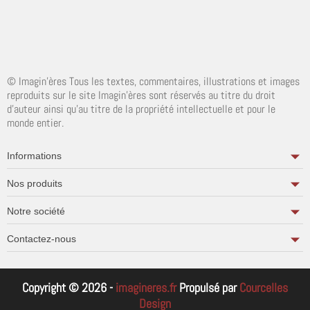
© Imagin'ères Tous les textes, commentaires, illustrations et images
reproduits sur le site Imagin'ères sont réservés au titre du droit
d'auteur ainsi qu'au titre de la propriété intellectuelle et pour le
monde entier.
Informations
Nos produits
Notre société
Contactez-nous
Copyright © 2026 -
imagineres.fr
Propulsé par
Courcelles
Design