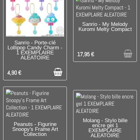
UNIQUEMENT EN BOUTIQUE
Sanrio - My Melody
Kuromi Melty Compact
DISPONIBLE
Sanrio - Porte-clé
Lollipop Candy Charm -
1 EXEMPLAIRE
17,95 €
ALEATOIRE
4,90 €
DISPONIBLE
Molang - Stylo bille
DISPONIBLE
Peanuts - Figurine
encre gel 1
Snoopy's Frame Art
EXEMPLAIRE
Collection
ALEATOIRE