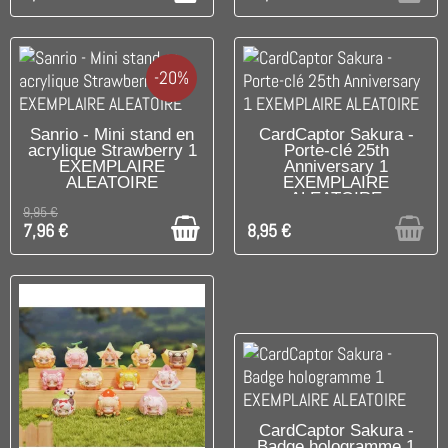
-20%
DISPONIBLE
RUPTURE DE STOCK
Sanrio - Mini stand en
CardCaptor Sakura -
acrylique Strawberry 1
Porte-clé 25th
EXEMPLAIRE
Anniversary 1
ALEATOIRE
EXEMPLAIRE
ALEATOIRE
9,95 €
7,96 €
8,95 €
DISPONIBLE
CardCaptor Sakura -
Badge hologramme 1