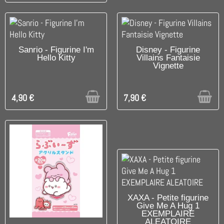
UNIQUEMENT EN BOUTIQUE
UNIQUEMENT EN BOUTIQUE
Sanrio - Figurine I'm
Disney - Figurine
Hello Kitty
Villains Fantaisie
Vignette
4,90 €
7,90 €
DISPONIBLE
XAXA - Petite figurine
Give Me A Hug 1
EXEMPLAIRE
ALEATOIRE