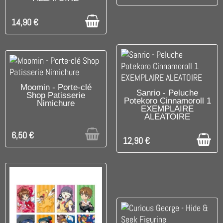
14,90 €
UNIQUEMENT EN BOUTIQUE
Moomin - Porte-clé
C'EST LE DERNIER !
Sanrio - Peluche
Shop Patisserie
Potekoro Cinnamoroll 1
Nimichure
EXEMPLAIRE
ALEATOIRE
6,50 €
12,90 €