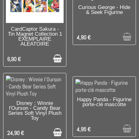
UNIQUEMENT EN BOUTIQUE
Curious George - Hide
& Seek Figurine
DISPONIBLE
CardCaptor Sakura -
Tin Magnet Collection 1
4,90 €
EXEMPLAIRE
ALEATOIRE
6,90 €
UNIQUEMENT EN BOUTIQUE
Happy Panda - Figurine
DISPONIBLE
Disney : Winnie
porte-clé mascotte
l'Ourson - Candy Bear
Series Soft Vinyl Plush
Toy
4,95 €
24,90 €