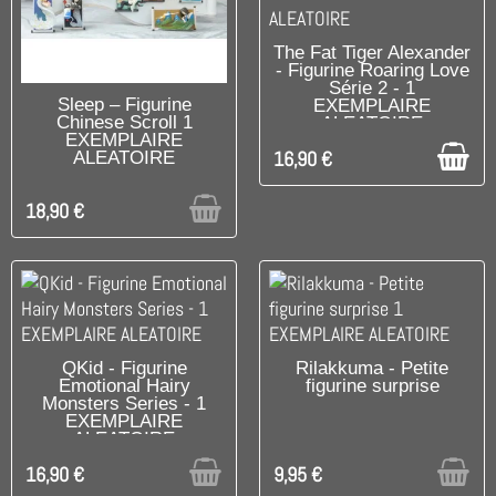
DISPONIBLE
The Fat Tiger Alexander
- Figurine Roaring Love
Série 2 - 1
RUPTURE DE STOCK
Sleep – Figurine
EXEMPLAIRE
Chinese Scroll 1
ALEATOIRE
EXEMPLAIRE
16,90 €
ALEATOIRE
18,90 €
RUPTURE DE STOCK
UNIQUEMENT EN BOUTIQUE
QKid - Figurine
Rilakkuma - Petite
Emotional Hairy
figurine surprise
Monsters Series - 1
EXEMPLAIRE
ALEATOIRE
16,90 €
9,95 €