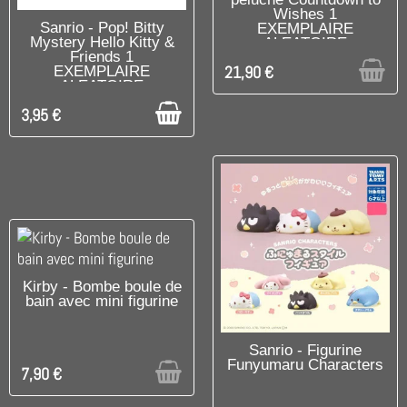
Wishes 1
DISPONIBLE
Sanrio - Pop! Bitty
EXEMPLAIRE
Mystery Hello Kitty &
ALEATOIRE
Friends 1
21,90 €
EXEMPLAIRE
ALEATOIRE
3,95 €
RUPTURE DE STOCK
Kirby - Bombe boule de
bain avec mini figurine
UNIQUEMENT EN BOUTIQUE
Sanrio - Figurine
Funyumaru Characters
7,90 €