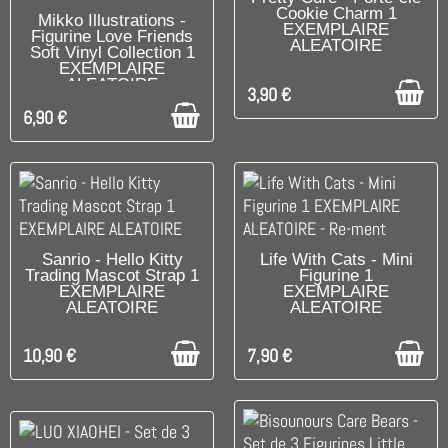
Cookie Charm 1
C'EST LE DERNIER !
Mikko Illustrations -
EXEMPLAIRE
Figurine Love Friends
ALEATOIRE
Soft Vinyl Collection 1
EXEMPLAIRE
ALEATOIRE
3,90 €
6,90 €
DISPONIBLE
DISPONIBLE
Sanrio - Hello Kitty
Life With Cats - Mini
Trading Mascot Strap 1
Figurine 1
EXEMPLAIRE
EXEMPLAIRE
ALEATOIRE
ALEATOIRE
10,90 €
7,90 €