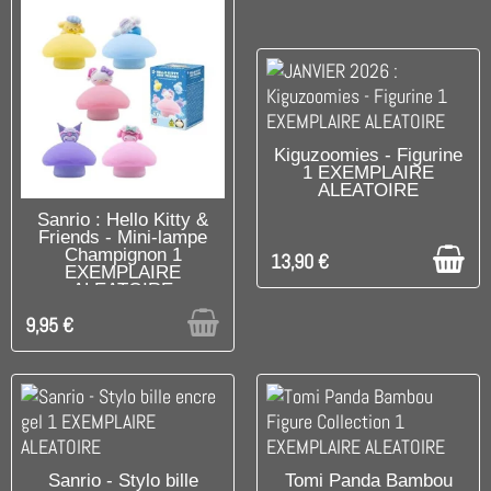
C'EST LE DERNIER !
Kiguzoomies - Figurine
1 EXEMPLAIRE
ALEATOIRE
RUPTURE DE STOCK
Sanrio : Hello Kitty &
Friends - Mini-lampe
Champignon 1
13,90 €
EXEMPLAIRE
ALEATOIRE
9,95 €
DISPONIBLE
C'EST LE DERNIER !
Sanrio - Stylo bille
Tomi Panda Bambou