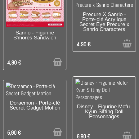
UNIQUEMENT EN BOUTIQUE
Precure X Sanrio -
Porte-clé Acrylique
Secret Eye Precure x
Sanrio Characters
UNIQUEMENT EN BOUTIQUE
Sanrio - Figurine
S'mores Sandwich
4,90 €
4,90 €
UNIQUEMENT EN BOUTIQUE
Doraemon - Porte-clé
UNIQUEMENT EN BOUTIQUE
Disney - Figurine Mofu-
Secret Gadget Motion
Kyun Sitting Doll
Personnages
5,90 €
6,90 €