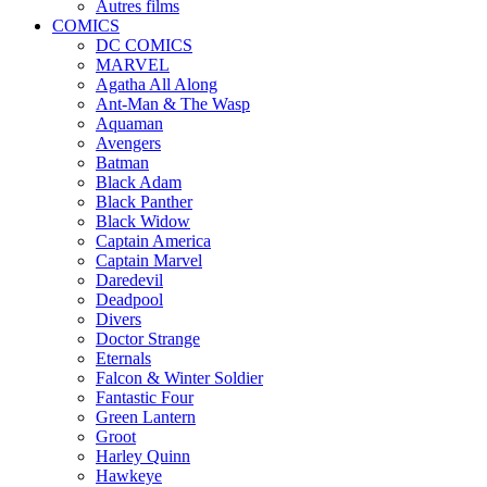
Autres films
COMICS
DC COMICS
MARVEL
Agatha All Along
Ant-Man & The Wasp
Aquaman
Avengers
Batman
Black Adam
Black Panther
Black Widow
Captain America
Captain Marvel
Daredevil
Deadpool
Divers
Doctor Strange
Eternals
Falcon & Winter Soldier
Fantastic Four
Green Lantern
Groot
Harley Quinn
Hawkeye