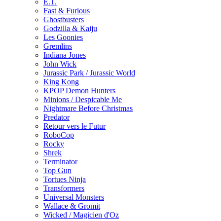
E.T.
Fast & Furious
Ghostbusters
Godzilla & Kaiju
Les Goonies
Gremlins
Indiana Jones
John Wick
Jurassic Park / Jurassic World
King Kong
KPOP Demon Hunters
Minions / Despicable Me
Nightmare Before Christmas
Predator
Retour vers le Futur
RoboCop
Rocky
Shrek
Terminator
Top Gun
Tortues Ninja
Transformers
Universal Monsters
Wallace & Gromit
Wicked / Magicien d'Oz