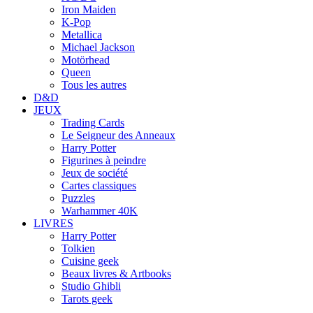
Iron Maiden
K-Pop
Metallica
Michael Jackson
Motörhead
Queen
Tous les autres
D&D
JEUX
Trading Cards
Le Seigneur des Anneaux
Harry Potter
Figurines à peindre
Jeux de société
Cartes classiques
Puzzles
Warhammer 40K
LIVRES
Harry Potter
Tolkien
Cuisine geek
Beaux livres & Artbooks
Studio Ghibli
Tarots geek