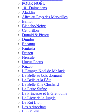
POUR NOËL
101 Dalmatiens
Aladdin
Alice au Pays des Merveilles
Bambi
Blanche-Neige
Cendrillon
Donald & Picsou
Dumbo
Encanto
Fantasia
Frozen
Hercule
Hocus Pocus
Kuzco
L'Etrange Noël de Mr Jack
La Belle au bois dormant
La Belle et la Bête
La Belle & le Clochard
La Petite Sirène
La Princesse et la Grenouille
Le Livre de la Jungle
Le Roi Lion
Les Aristochats
Lilo & Stitch