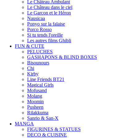
Le Château Ambulant
Le Château dans le ciel
Le Garçon et le Héron
Nausicaa
Ponyo sur la falaise
Porco Rosso
Si tu tends l'oreille
Les autres films Ghibli
FUN & CUTE
PELUCHES
GASHAPONS & BLIND BOXES
Bisounours
Chi
Kirby
Line Friends BT21
Magical Girls
Mofusand
Molang
Moomin
Pusheen
Rilakkuma
Sanrio & San-X
MANGA
FIGURINES & STATUES
DECO & CUISINE