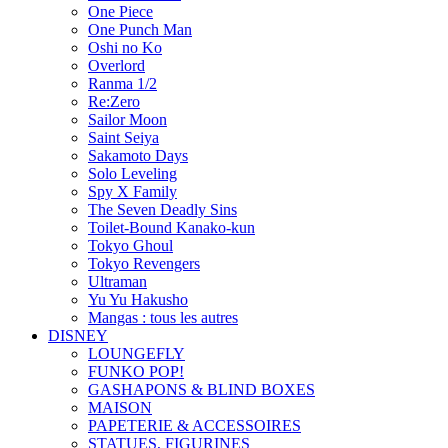
One Piece
One Punch Man
Oshi no Ko
Overlord
Ranma 1/2
Re:Zero
Sailor Moon
Saint Seiya
Sakamoto Days
Solo Leveling
Spy X Family
The Seven Deadly Sins
Toilet-Bound Kanako-kun
Tokyo Ghoul
Tokyo Revengers
Ultraman
Yu Yu Hakusho
Mangas : tous les autres
DISNEY
LOUNGEFLY
FUNKO POP!
GASHAPONS & BLIND BOXES
MAISON
PAPETERIE & ACCESSOIRES
STATUES, FIGURINES