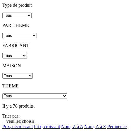
Type de produit
PAR THEME
FABRICANT
MAISON
THEME
Il y a 78 produits.
Trier par :
-- veuillez choisir --
Prix, décroissant
Prix, croissant
Nom, Z à A
Nom, A à Z
Pertinence