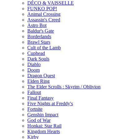
DÉCO & VAISSELLE
FUNKO POP!
Animal Crossing
Assassin's Creed
Astro Bot
Baldur's Gate
Borderlands
Brawl Stars
Cult of the Lamb
Cuphead
Dark Souls
Diablo
Doom
Dragon Quest
Elden Ring
The Elder Scrolls : Skyrim / Oblivion
Fallout
Final Fantasy
Five Nights at Freddy's
Fortnite
Genshin Impact
God of War
Honkai: Star Rail
Kingdom Hearts
Kirby