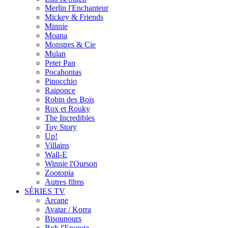
Merlin l'Enchanteur
Mickey & Friends
Minnie
Moana
Monstres & Cie
Mulan
Peter Pan
Pocahontas
Pinocchio
Raiponce
Robin des Bois
Rox et Rouky
The Incredibles
Toy Story
Up!
Villains
Wall-E
Winnie l'Ourson
Zootopia
Autres films
SÉRIES TV
Arcane
Avatar / Korra
Bisounours
Bob l'Eponge