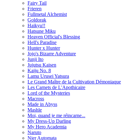
Fairy Tail
Frieren
Fullmetal Alchemist
Goldorak
Haikyu!!
Hatsune Miku
Heaven Official's Blessing
Hell's Paradise
Hunter x Hunter
Jojo's Bizarre Adventure
Junji Ito
Jujutsu Kaisen
Kaiju No. 8
Lamu Urusei Yatsura
Le Grand Maître de la Cultivation Démoniaque
Les Carnets de L'Apothicaire
Lord of the Mysteries
Macross
Made in Abyss
Mashle
Moi, quand je me réincarne...
My Dress-Up Darling
My Hero Academia
Naruto
Nier Automata