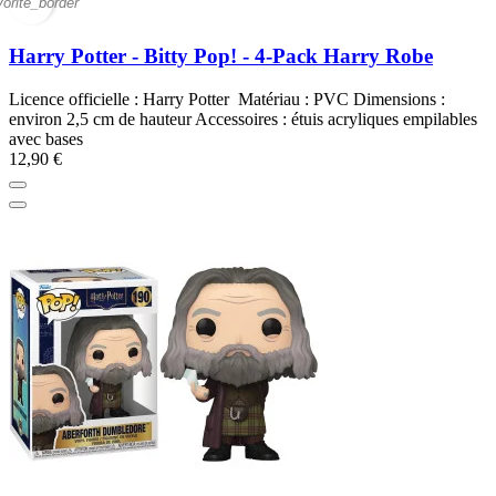
vorite_border
Harry Potter - Bitty Pop! - 4-Pack Harry Robe
Licence officielle : Harry Potter Matériau : PVC Dimensions :
environ 2,5 cm de hauteur Accessoires : étuis acryliques empilables
avec bases
12,90 €