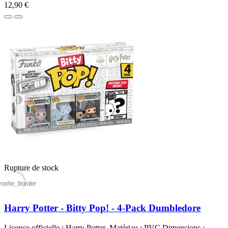
12,90 €
Rupture de stock
vorite_border
Harry Potter - Bitty Pop! - 4-Pack Dumbledore
Licence officielle : Harry Potter Matériau : PVC Dimensions :