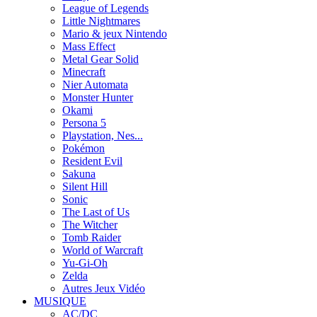
League of Legends
Little Nightmares
Mario & jeux Nintendo
Mass Effect
Metal Gear Solid
Minecraft
Nier Automata
Monster Hunter
Okami
Persona 5
Playstation, Nes...
Pokémon
Resident Evil
Sakuna
Silent Hill
Sonic
The Last of Us
The Witcher
Tomb Raider
World of Warcraft
Yu-Gi-Oh
Zelda
Autres Jeux Vidéo
MUSIQUE
AC/DC