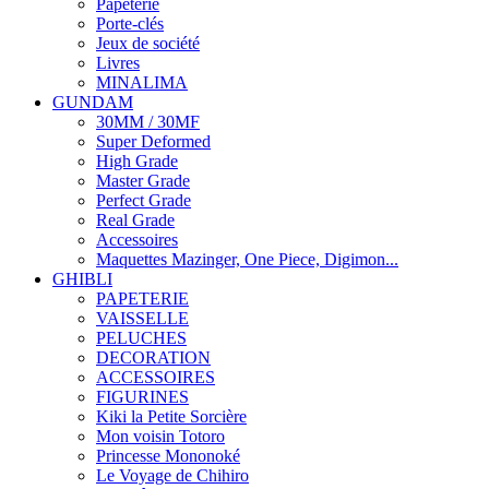
Papeterie
Porte-clés
Jeux de société
Livres
MINALIMA
GUNDAM
30MM / 30MF
Super Deformed
High Grade
Master Grade
Perfect Grade
Real Grade
Accessoires
Maquettes Mazinger, One Piece, Digimon...
GHIBLI
PAPETERIE
VAISSELLE
PELUCHES
DECORATION
ACCESSOIRES
FIGURINES
Kiki la Petite Sorcière
Mon voisin Totoro
Princesse Mononoké
Le Voyage de Chihiro