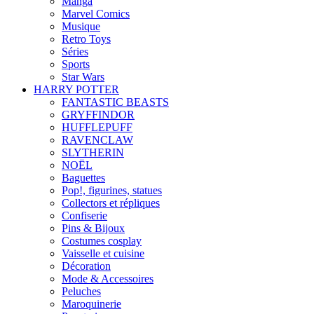
Manga
Marvel Comics
Musique
Retro Toys
Séries
Sports
Star Wars
HARRY POTTER
FANTASTIC BEASTS
GRYFFINDOR
HUFFLEPUFF
RAVENCLAW
SLYTHERIN
NOËL
Baguettes
Pop!, figurines, statues
Collectors et répliques
Confiserie
Pins & Bijoux
Costumes cosplay
Vaisselle et cuisine
Décoration
Mode & Accessoires
Peluches
Maroquinerie