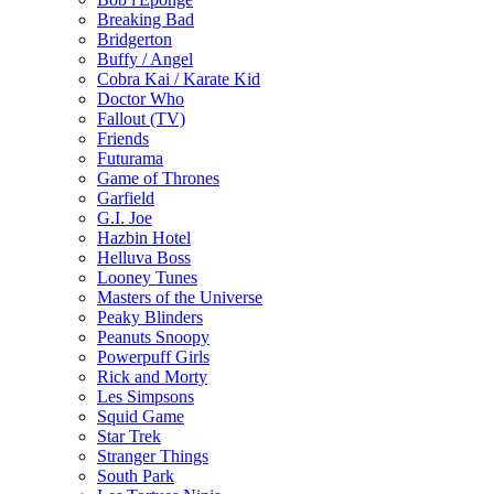
Breaking Bad
Bridgerton
Buffy / Angel
Cobra Kai / Karate Kid
Doctor Who
Fallout (TV)
Friends
Futurama
Game of Thrones
Garfield
G.I. Joe
Hazbin Hotel
Helluva Boss
Looney Tunes
Masters of the Universe
Peaky Blinders
Peanuts Snoopy
Powerpuff Girls
Rick and Morty
Les Simpsons
Squid Game
Star Trek
Stranger Things
South Park