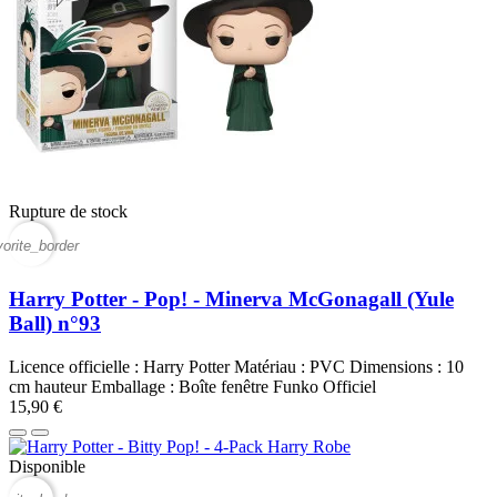
Rupture de stock
vorite_border
Harry Potter - Pop! - Minerva McGonagall (Yule
Ball) n°93
Licence officielle : Harry Potter Matériau : PVC Dimensions : 10
cm hauteur Emballage : Boîte fenêtre Funko Officiel
15,90 €
Disponible