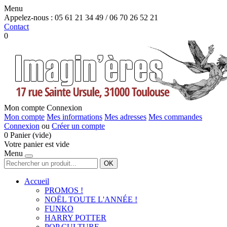
Menu
Appelez-nous :
05 61 21 34 49 / 06 70 26 52 21
Contact
0
Mon compte
Connexion
Mon compte
Mes informations
Mes adresses
Mes commandes
Connexion
ou
Créer un compte
0
Panier
(vide)
Votre panier est vide
Menu
OK
Accueil
PROMOS !
NOËL TOUTE L'ANNÉE !
FUNKO
HARRY POTTER
POP CULTURE