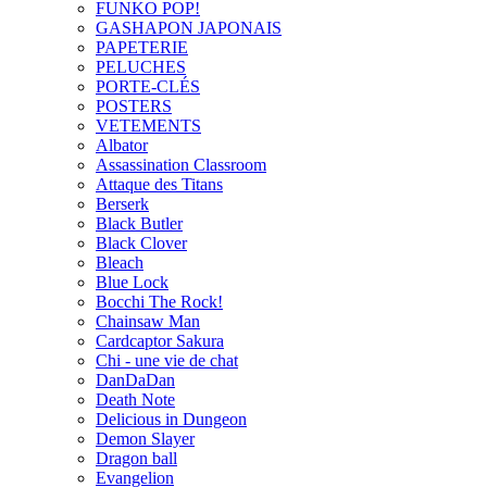
FUNKO POP!
GASHAPON JAPONAIS
PAPETERIE
PELUCHES
PORTE-CLÉS
POSTERS
VETEMENTS
Albator
Assassination Classroom
Attaque des Titans
Berserk
Black Butler
Black Clover
Bleach
Blue Lock
Bocchi The Rock!
Chainsaw Man
Cardcaptor Sakura
Chi - une vie de chat
DanDaDan
Death Note
Delicious in Dungeon
Demon Slayer
Dragon ball
Evangelion