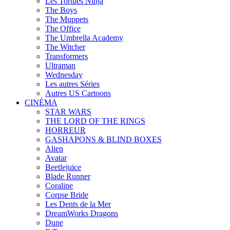
Les Tortues Ninja
The Boys
The Muppets
The Office
The Umbrella Academy
The Witcher
Transformers
Ultraman
Wednesday
Les autres Séries
Autres US Cartoons
CINÉMA
STAR WARS
THE LORD OF THE RINGS
HORREUR
GASHAPONS & BLIND BOXES
Alien
Avatar
Beetlejuice
Blade Runner
Coraline
Corpse Bride
Les Dents de la Mer
DreamWorks Dragons
Dune