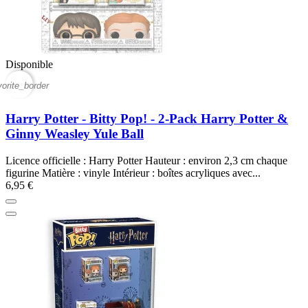
Disponible
vorite_border
Harry Potter - Bitty Pop! - 2-Pack Harry Potter &
Ginny Weasley Yule Ball
Licence officielle : Harry Potter Hauteur : environ 2,3 cm chaque
figurine Matière : vinyle Intérieur : boîtes acryliques avec...
6,95 €