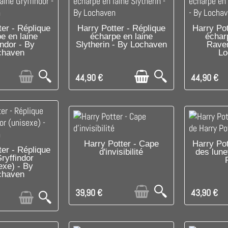
E DE STOCK
C'EST LE DERNIER !
C'EST 
ter - Réplique
Harry Potter - Réplique
Harry Pot
e en laine
écharpe en laine
échar
indor - By
Slytherin - By Lochaven
Raven
chaven
Lo
44,90 €
44,90 €
RUPTURE DE STOCK
C'EST 
Harry Potter - Cape
Harry Pot
E DERNIER !
ter - Réplique
d'invisibilité
des lune
Gryffindor
exe) - By
chaven
39,90 €
43,90 €