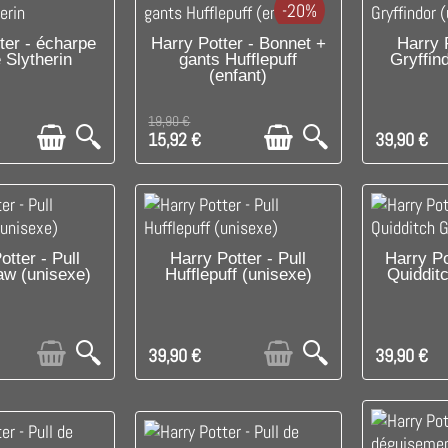
-20%
PONIBLE
DISPONIBLE
C'EST 
ter - écharpe
Harry Potter - Bonnet +
Harry P
 Slytherin
gants Hufflepuff
Gryffin
(enfant)
19,90 €
15,92 €
39,90 €
ISPONIBLE AVEC
PRODUIT DISPONIBLE AVEC
PRODUIT D
otter - Pull
Harry Potter - Pull
Harry Po
w (unisexe)
Hufflepuff (unisexe)
Quiddit
ES OPTIONS
D'AUTRES OPTIONS
D'AUT
39,90 €
39,90 €