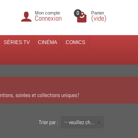
0
Mon compte
Panier
Connexion
(vide)
SÉRIES TV
CINÉMA
COMICS
tions, soirées et collections uniques !
Trier par :
-- veuillez choisir --