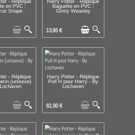
RE DE STOCK
C'EST LE DERNIER !
ter - Réplique
Harry Potter - Réplique
te en PVC :
Baguette en PVC :
rus Snape
Ginny Weasley
13,95 €
ISPONIBLE AVEC
C'EST LE DERNIER !
ter - Réplique
Harry Potter - Réplique
herin (unisexe)
Pull H pour Harry - By
RES OPTIONS
 Lochaven
Lochaven
62,90 €