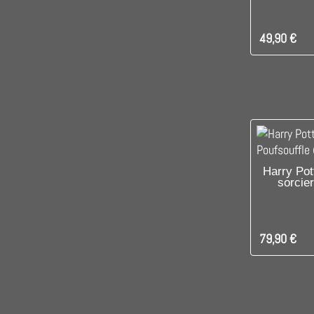
49,90 €
C'EST L
Harry Pot
sorcier
79,90 €