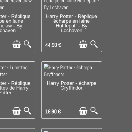
LE DERNIER !
C'EST LE DERNIER !
ter - Réplique
Harry Potter - Réplique
pe en laine
écharpe en laine
claw - By
Hufflepuff - By
chaven
Lochaven
44,90 €
LE DERNIER !
C'EST LE DERNIER !
ter - Réplique
Harry Potter - écharpe
ttes de Harry
Gryffindor
Potter
19,90 €