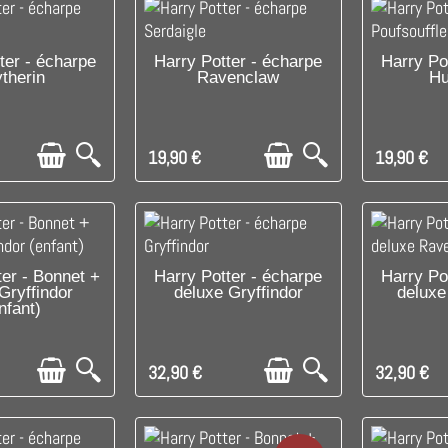
E DERNIER !
DISPONIBLE
C'EST 
ter - écharpe
Harry Potter - écharpe
Harry Po
ytherin
Ravenclaw
Hu
19,90 €
19,90 €
PONIBLE
C'EST LE DERNIER !
C'EST 
ter - Bonnet +
Harry Potter - écharpe
Harry Po
Gryffindor
deluxe Gryffindor
deluxe
nfant)
32,90 €
32,90 €