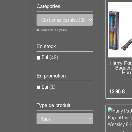
Catégories
Réinitialiser ce groupe
En stock
Oui
(49)
DIS
Harry Pot
Baguet
Harr
En promotion
Oui
(1)
13,95 €
Type de produit