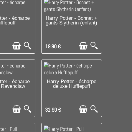
LE DERNIER !
DISPONIBLE
tter - écharpe
Harry Potter - Bonnet +
fflepuff
gants Slytherin (enfant)
19,90 €
LE DERNIER !
C'EST LE DERNIER !
tter - écharpe
Harry Potter - écharpe
 Ravenclaw
deluxe Hufflepuff
32,90 €