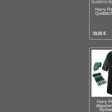
C'EST L
Harry Pot
Quidditc
39,90 €
RUPTUR
Harry P
déguise
Slyther