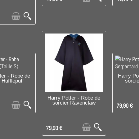
E DERNIER !
PRODUIT D
ter - Robe de
Harry Po
 Hufflepuff
sorcie
D'AUT
RUPTURE DE STOCK
Harry Potter - Robe de
sorcier Ravenclaw
79,90 €
79,90 €