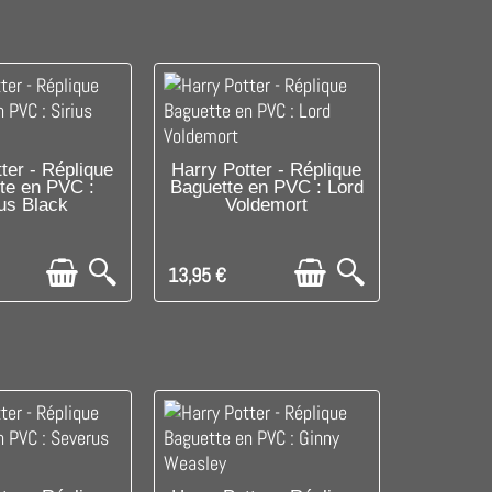
LE DERNIER !
DISPONIBLE
ter - Réplique
Harry Potter - Réplique
te en PVC :
Baguette en PVC : Lord
ius Black
Voldemort
13,95 €