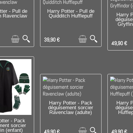
E DERNIER !
PRODUIT DISPONIBLE AVEC
ter - Pull de
Harry Potter - Pull de
RUPTU
Harry P
h Ravenclaw
Quidditch Hufflepuff
D'AUTRES OPTIONS
déguise
Gryffin
39,90 €
49,90 €
RUPTURE DE STOCK
C'EST 
Harry Potter - Pack
Harry P
déguisement sorcier
déguise
Ravenclaw (adulte)
Hufflep
E DE STOCK
otter - Pack
ment sorcier
in (enfant)
49,90 €
49,90 €