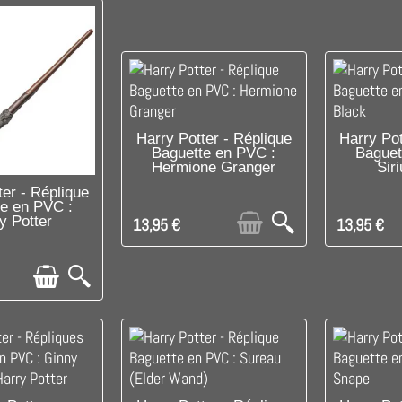
RUPTURE DE STOCK
C'EST 
Harry Potter - Réplique
Harry Pot
Baguette en PVC :
Baguet
Hermione Granger
Sir
PONIBLE
ter - Réplique
te en PVC :
y Potter
13,95 €
13,95 €