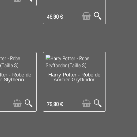
49,90 €
ISPONIBLE AVEC
PRODUIT DISPONIBLE AVEC
tter - Robe de
Harry Potter - Robe de
r Slytherin
sorcier Gryffindor
RES OPTIONS
D'AUTRES OPTIONS
79,90 €