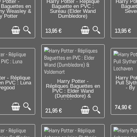
PONIBLE
C'EST LE DERNIER !
RUPTU
 Potter -
Harry Potter - Réplique
Harry Pot
 Baguettes en
Baguette en PVC :
Baguet
ny Weasley &
Sureau (Elder Wand
Seve
y Potter
Dumbledore)
13,95 €
13,95 €
E DERNIER !
PRODUIT D
ter - Réplique
Harry Pot
C'EST LE DERNIER !
Harry Potter -
en PVC : Luna
Pull Slyt
D'AUT
Répliques Baguettes en
vegood
- By
PVC : Elder Wand
(Dumbledore) &
Voldemort
74,90 €
21,95 €