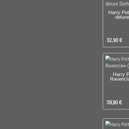
DIS
Harry Pot
deluxe
32,90 €
PRODUIT D
Harry P
Ravencla
D'AUTR
39,90 €