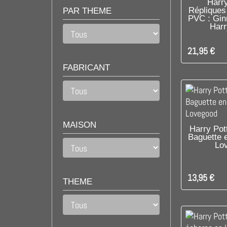
DIS
Harry
Répliques
PAR THEME
PVC : Gin
Harr
21,95 €
FABRICANT
MAISON
C'EST L
Harry Pot
Baguette 
Lo
13,95 €
THEME