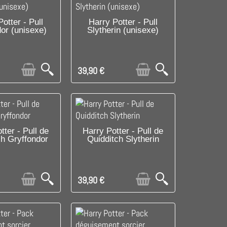
LE DERNIER !
C'EST LE DERNIER !
otter - Pull
Harry Potter - Pull
dor (unisexe)
Slytherin (unisexe)
39,90 €
ISPONIBLE AVEC
C'EST LE DERNIER !
tter - Pull de
Harry Potter - Pull de
ch Gryffondor
Quidditch Slytherin
RES OPTIONS
39,90 €