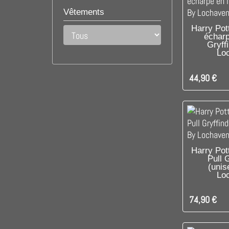
Vêtements
RUPTUR
Harry Pot
écharp
Gryff
Lo
44,90 €
C'EST L
Harry Pot
Pull 
(unis
Lo
74,90 €