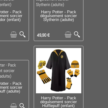
RE DE STOCK
C'EST LE DERNIER !
otter - Pack
Harry Potter - Pack
ment sorcier
déguisement sorcier
dor (enfant)
Slytherin (adulte)
49,90 €
LE DERNIER !
otter - Pack
ment sorcier
uff (adulte)
C'EST LE DERNIER !
Harry Potter - Pack
déguisement sorcier
Hufflepuff (enfant)