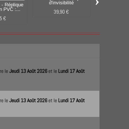
›
d'invisibilité
 - Réplique
Harry Potter 
n PVC :...
Baguette en 
39,90 €
5 €
13,95
re le
Jeudi 13 Août 2026
et le
Lundi 17 Août
re le
Jeudi 13 Août 2026
et le
Lundi 17 Août