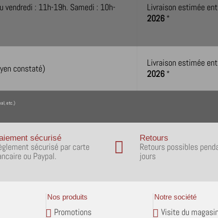
u vendredi : 11h-19h. Samedi : 10h-
Livraison estimée ent
2026
*
Livraison estimée ent
oyen constaté)
2026
*
l, etc.)
aiement sécurisé
Retours
èglement sécurisé par carte
Retours possibles pend
ancaire ou Paypal.
jours
Nos produits
Notre société
Promotions
Visite du magasi