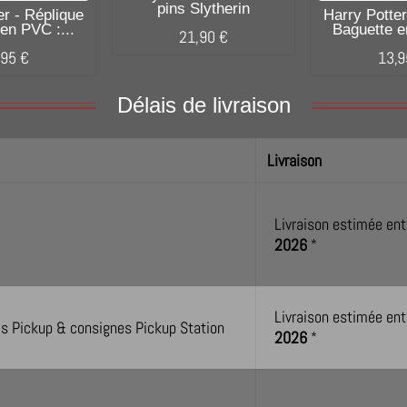
pins Slytherin
er - Réplique
Harry Potter
en PVC :...
Baguette e
21,90 €
,95 €
13,9
Délais de livraison
Livraison
Livraison estimée ent
2026
*
Livraison estimée ent
lais Pickup & consignes Pickup Station
2026
*