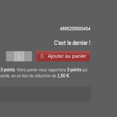
4895205600454
C'est le dernier !
Ajouter au panier
r
3
points
. Votre panier vous rapportera
3
points
qui
mande, en un bon de réduction de
1,50 €
.