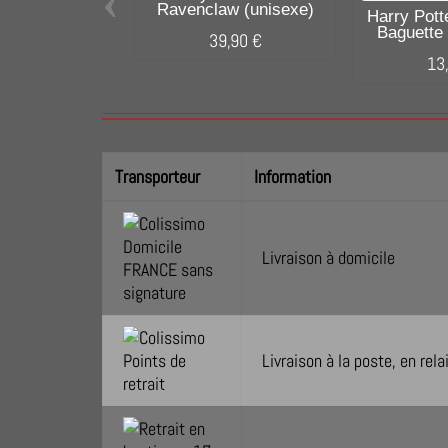
‹
Ravenclaw (unisexe)
Harry Pott
Baguette 
39,90 €
13
Transporteur
Information
Livraison à domicile
Livraison à la poste, en re