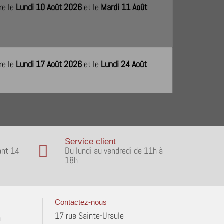
re le
Lundi 10 Août 2026
et le
Mardi 11 Août
re le
Lundi 17 Août 2026
et le
Lundi 24 Août
Service client
ant 14
Du lundi au vendredi de 11h à
18h
Contactez-nous
17 rue Sainte-Ursule
n