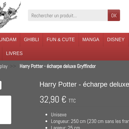
OK
UNDAM
GHIBLI
FUN & CUTE
MANGA
DISNEY
LIVRES
play
Harry Potter - écharpe deluxe Gryffindor
Harry Potter - écharpe deluxe
32,90 €
TTC
Unisexe
Longueur: 250 cm (230 cm sans les fra
Largeur: 25 cm