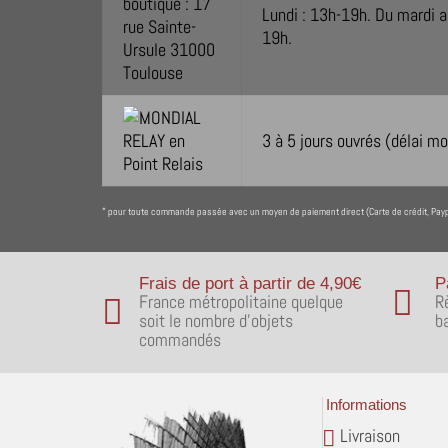
Lundi : 13h-19h. Du mardi a
19h.
3 à 5 jours ouvrés (délai m
pour toute commande passée avec un moyen de paiement direct (Carte de crédit, Paypa
*
Frais de port à partir de 4,90€
P
France métropolitaine quelque
R
soit le nombre d'objets
b
commandés
Informations
Livraison