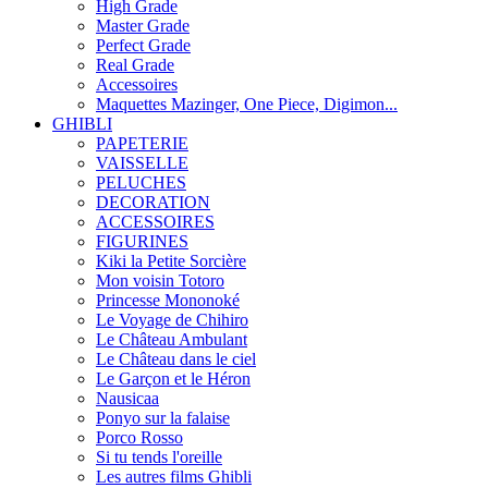
High Grade
Master Grade
Perfect Grade
Real Grade
Accessoires
Maquettes Mazinger, One Piece, Digimon...
GHIBLI
PAPETERIE
VAISSELLE
PELUCHES
DECORATION
ACCESSOIRES
FIGURINES
Kiki la Petite Sorcière
Mon voisin Totoro
Princesse Mononoké
Le Voyage de Chihiro
Le Château Ambulant
Le Château dans le ciel
Le Garçon et le Héron
Nausicaa
Ponyo sur la falaise
Porco Rosso
Si tu tends l'oreille
Les autres films Ghibli