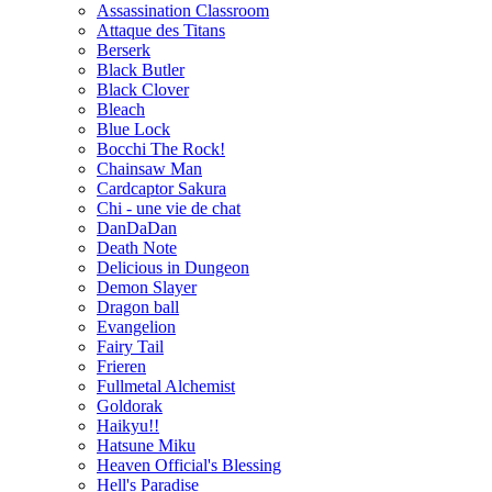
Assassination Classroom
Attaque des Titans
Berserk
Black Butler
Black Clover
Bleach
Blue Lock
Bocchi The Rock!
Chainsaw Man
Cardcaptor Sakura
Chi - une vie de chat
DanDaDan
Death Note
Delicious in Dungeon
Demon Slayer
Dragon ball
Evangelion
Fairy Tail
Frieren
Fullmetal Alchemist
Goldorak
Haikyu!!
Hatsune Miku
Heaven Official's Blessing
Hell's Paradise