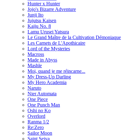
Hunter x Hunter
Jojo's Bizarre Adventure
Junji Ito
Jujutsu Kaisen
Kaiju No. 8
Lamu Urusei Yatsura
Le Grand Maître de la Cultivation Démoniaque
Les Carnets de L'Apothicaire
Lord of the Mysteries
Macross
Made in Abyss
Mashle
Moi, quand je me réincarne...
My Dress-Up Darling
My Hero Academia
Naruto
Nier Automata
One Piece
One Punch Man
Oshi no Ko
Overlord
Ranma 1/2
Re:Zero
Sailor Moon
Saint Seiya