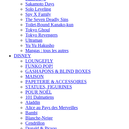
Sakamoto Days
Solo Leveling
Spy X Family
The Seven Deadly Sins
Toilet-Bound Kanako-kun
Tokyo Ghoul
Tokyo Revengers
Ultraman
Yu Yu Hakusho
Mangas : tous les autres
DISNEY
LOUNGEFLY
FUNKO POP!
GASHAPONS & BLIND BOXES
MAISON
PAPETERIE & ACCESSOIRES
STATUES, FIGURINES
POUR NOËL
101 Dalmatiens
Aladdin
Alice au Pays des Merveilles
Bambi
Blanche-Neige
Cendrillon
Donald & Picsou