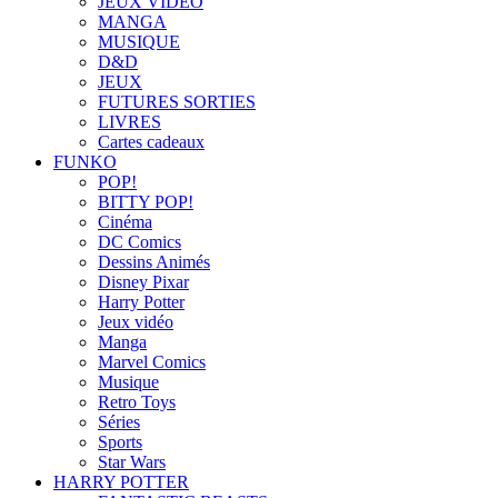
JEUX VIDÉO
MANGA
MUSIQUE
D&D
JEUX
FUTURES SORTIES
LIVRES
Cartes cadeaux
FUNKO
POP!
BITTY POP!
Cinéma
DC Comics
Dessins Animés
Disney Pixar
Harry Potter
Jeux vidéo
Manga
Marvel Comics
Musique
Retro Toys
Séries
Sports
Star Wars
HARRY POTTER