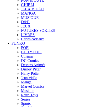
FUN & CUTE
GHIBLI
JEUX VIDÉO
MANGA
MUSIQUE
D&D
JEUX
FUTURES SORTIES
LIVRES
Cartes cadeaux
FUNKO
POP!
BITTY POP!
Cinéma
DC Comics
Dessins Animés
Disney Pixar
Harry Potter
Jeux vidéo
Manga
Marvel Comics
Musique
Retro Toys
Séries
Sports