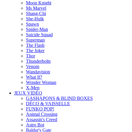
Moon Knight
Ms Marvel
Shang-Chi
She-Hulk
Spawn
Spider-Man
Suicide Squad
Superman
The Flash
The Joker
Thor
Thunderbolts
Venom
Wandavision
What If?
Wonder Woman
X-Men
JEUX VIDÉO
GASHAPONS & BLIND BOXES
DÉCO & VAISSELLE
FUNKO POP!
Animal Crossing
Assassin's Creed
Astro Bot
Baldur's Gate