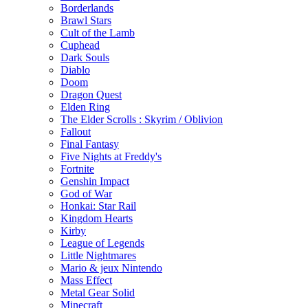
Borderlands
Brawl Stars
Cult of the Lamb
Cuphead
Dark Souls
Diablo
Doom
Dragon Quest
Elden Ring
The Elder Scrolls : Skyrim / Oblivion
Fallout
Final Fantasy
Five Nights at Freddy's
Fortnite
Genshin Impact
God of War
Honkai: Star Rail
Kingdom Hearts
Kirby
League of Legends
Little Nightmares
Mario & jeux Nintendo
Mass Effect
Metal Gear Solid
Minecraft