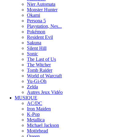
Nier Automata
Monster Hunter
Okami
Persona 5
Playstation, Nes...
Pokémon
Resident Evil
Sakuna
Silent Hill
Sonic
The Last of Us
The Witcher
Tomb Raider
World of Warcraft
Yu-Gi-Oh
Zelda
Autres Jeux Vidéo
MUSIQUE
AC/DC
Iron Maiden
K-Pop
Metallica
Michael Jackson
Motörhead
Queen