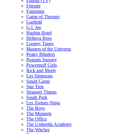
Fallout (TV)
Friends
Futurama
Game of Thrones
Garfield
G.I. Joe
Hazbin Hotel
Helluva Boss
Looney Tunes
Masters of the Universe
Peaky Blinders
Peanuts Snoopy
Powerpuff Girls
Rick and Morty
Les Simpsons
Squid Game
Star Trek
Stranger Things
South Park
Les Tortues Ninja
The Boys
The Muppets
The Office
The Umbrella Academy
The Witcher