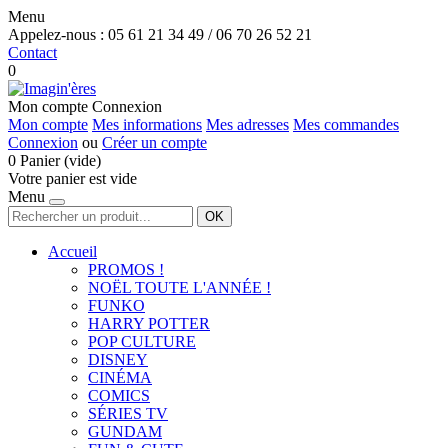
Menu
Appelez-nous :
05 61 21 34 49 / 06 70 26 52 21
Contact
0
Mon compte
Connexion
Mon compte
Mes informations
Mes adresses
Mes commandes
Connexion
ou
Créer un compte
0
Panier
(vide)
Votre panier est vide
Menu
OK
Accueil
PROMOS !
NOËL TOUTE L'ANNÉE !
FUNKO
HARRY POTTER
POP CULTURE
DISNEY
CINÉMA
COMICS
SÉRIES TV
GUNDAM