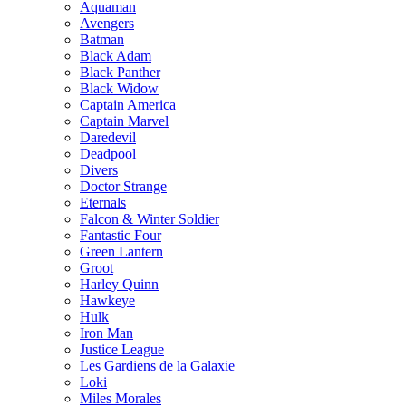
Aquaman
Avengers
Batman
Black Adam
Black Panther
Black Widow
Captain America
Captain Marvel
Daredevil
Deadpool
Divers
Doctor Strange
Eternals
Falcon & Winter Soldier
Fantastic Four
Green Lantern
Groot
Harley Quinn
Hawkeye
Hulk
Iron Man
Justice League
Les Gardiens de la Galaxie
Loki
Miles Morales