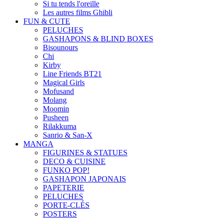
Si tu tends l'oreille
Les autres films Ghibli
FUN & CUTE
PELUCHES
GASHAPONS & BLIND BOXES
Bisounours
Chi
Kirby
Line Friends BT21
Magical Girls
Mofusand
Molang
Moomin
Pusheen
Rilakkuma
Sanrio & San-X
MANGA
FIGURINES & STATUES
DECO & CUISINE
FUNKO POP!
GASHAPON JAPONAIS
PAPETERIE
PELUCHES
PORTE-CLÉS
POSTERS