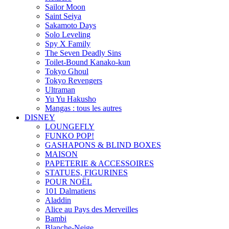
Sailor Moon
Saint Seiya
Sakamoto Days
Solo Leveling
Spy X Family
The Seven Deadly Sins
Toilet-Bound Kanako-kun
Tokyo Ghoul
Tokyo Revengers
Ultraman
Yu Yu Hakusho
Mangas : tous les autres
DISNEY
LOUNGEFLY
FUNKO POP!
GASHAPONS & BLIND BOXES
MAISON
PAPETERIE & ACCESSOIRES
STATUES, FIGURINES
POUR NOËL
101 Dalmatiens
Aladdin
Alice au Pays des Merveilles
Bambi
Blanche-Neige