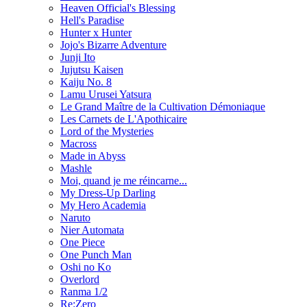
Heaven Official's Blessing
Hell's Paradise
Hunter x Hunter
Jojo's Bizarre Adventure
Junji Ito
Jujutsu Kaisen
Kaiju No. 8
Lamu Urusei Yatsura
Le Grand Maître de la Cultivation Démoniaque
Les Carnets de L'Apothicaire
Lord of the Mysteries
Macross
Made in Abyss
Mashle
Moi, quand je me réincarne...
My Dress-Up Darling
My Hero Academia
Naruto
Nier Automata
One Piece
One Punch Man
Oshi no Ko
Overlord
Ranma 1/2
Re:Zero