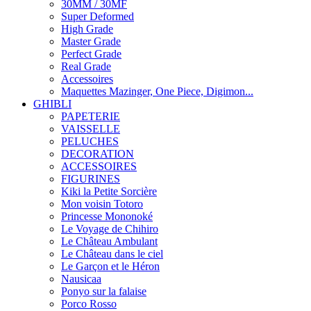
30MM / 30MF
Super Deformed
High Grade
Master Grade
Perfect Grade
Real Grade
Accessoires
Maquettes Mazinger, One Piece, Digimon...
GHIBLI
PAPETERIE
VAISSELLE
PELUCHES
DECORATION
ACCESSOIRES
FIGURINES
Kiki la Petite Sorcière
Mon voisin Totoro
Princesse Mononoké
Le Voyage de Chihiro
Le Château Ambulant
Le Château dans le ciel
Le Garçon et le Héron
Nausicaa
Ponyo sur la falaise
Porco Rosso