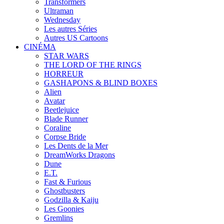
Transformers
Ultraman
Wednesday
Les autres Séries
Autres US Cartoons
CINÉMA
STAR WARS
THE LORD OF THE RINGS
HORREUR
GASHAPONS & BLIND BOXES
Alien
Avatar
Beetlejuice
Blade Runner
Coraline
Corpse Bride
Les Dents de la Mer
DreamWorks Dragons
Dune
E.T.
Fast & Furious
Ghostbusters
Godzilla & Kaiju
Les Goonies
Gremlins