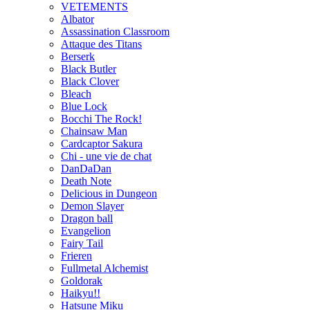
VETEMENTS
Albator
Assassination Classroom
Attaque des Titans
Berserk
Black Butler
Black Clover
Bleach
Blue Lock
Bocchi The Rock!
Chainsaw Man
Cardcaptor Sakura
Chi - une vie de chat
DanDaDan
Death Note
Delicious in Dungeon
Demon Slayer
Dragon ball
Evangelion
Fairy Tail
Frieren
Fullmetal Alchemist
Goldorak
Haikyu!!
Hatsune Miku