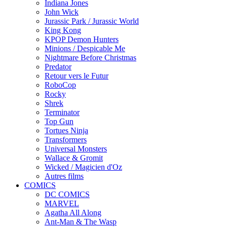
Indiana Jones
John Wick
Jurassic Park / Jurassic World
King Kong
KPOP Demon Hunters
Minions / Despicable Me
Nightmare Before Christmas
Predator
Retour vers le Futur
RoboCop
Rocky
Shrek
Terminator
Top Gun
Tortues Ninja
Transformers
Universal Monsters
Wallace & Gromit
Wicked / Magicien d'Oz
Autres films
COMICS
DC COMICS
MARVEL
Agatha All Along
Ant-Man & The Wasp