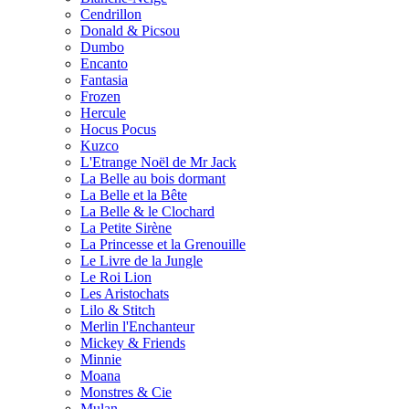
Cendrillon
Donald & Picsou
Dumbo
Encanto
Fantasia
Frozen
Hercule
Hocus Pocus
Kuzco
L'Etrange Noël de Mr Jack
La Belle au bois dormant
La Belle et la Bête
La Belle & le Clochard
La Petite Sirène
La Princesse et la Grenouille
Le Livre de la Jungle
Le Roi Lion
Les Aristochats
Lilo & Stitch
Merlin l'Enchanteur
Mickey & Friends
Minnie
Moana
Monstres & Cie
Mulan