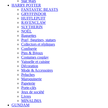
Star Wars
HARRY POTTER
FANTASTIC BEASTS
GRYFFINDOR
HUFFLEPUFF
RAVENCLAW
SLYTHERIN
NOËL
Baguettes
Pop!, figurines, statues
Collectors et répliques
Confiserie
Pins & Bijoux
Costumes cosplay
Vaisselle et cuisine
Décoration
Mode & Accessoires
Peluches
Maroquinerie
Papeterie
Porte-clés
Jeux de société
Livres
MINALIMA
GUNDAM