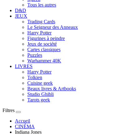
Tous les autres
D&D
JEUX
Trading Cards
Le Seigneur des Anneaux
Harry Potter
Figurines à peindre
Jeux de société
Cartes classiques
Puzzles
Warhammer 40K
LIVRES
Harry Potter
Tolkien
Cuisine geek
Beaux livres & Artbooks
Studio Ghibli
Tarots geek
Filtres
Accueil
CINÉMA
Indiana Jones