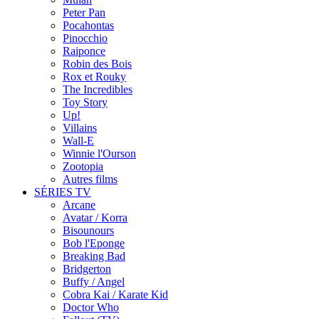
Peter Pan
Pocahontas
Pinocchio
Raiponce
Robin des Bois
Rox et Rouky
The Incredibles
Toy Story
Up!
Villains
Wall-E
Winnie l'Ourson
Zootopia
Autres films
SÉRIES TV
Arcane
Avatar / Korra
Bisounours
Bob l'Eponge
Breaking Bad
Bridgerton
Buffy / Angel
Cobra Kai / Karate Kid
Doctor Who