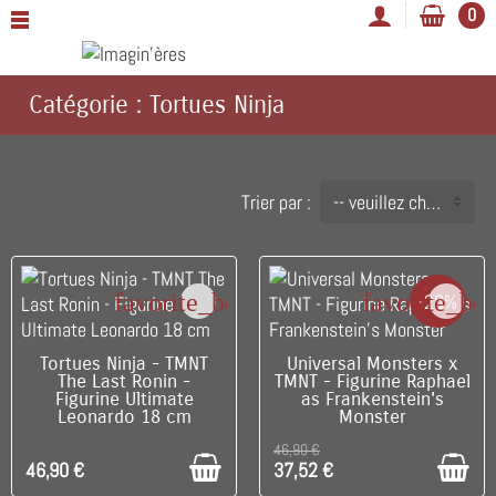
0
Catégorie : Tortues Ninja
Trier par :
-- veuillez choisir --
favorite_border
favorite_bo
-20%
C'EST LE DERNIER !
C'EST LE DERNIER !
Tortues Ninja - TMNT
Universal Monsters x
The Last Ronin -
TMNT - Figurine Raphael
Figurine Ultimate
as Frankenstein's
Leonardo 18 cm
Monster
46,90 €
46,90 €
37,52 €