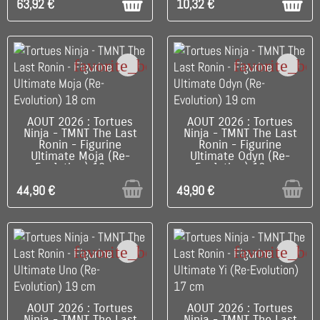
63,92 €
10,32 €
favorite_border
favorite_bo
RUPTURE DE STOCK
RUPTURE DE STOCK
AOUT 2026 : Tortues
AOUT 2026 : Tortues
Ninja - TMNT The Last
Ninja - TMNT The Last
Ronin - Figurine
Ronin - Figurine
Ultimate Moja (Re-
Ultimate Odyn (Re-
Evolution) 18 cm
Evolution) 19 cm
44,90 €
49,90 €
favorite_border
favorite_bo
RUPTURE DE STOCK
RUPTURE DE STOCK
AOUT 2026 : Tortues
AOUT 2026 : Tortues