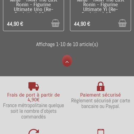
Ninja - TMNT The Last
Ninja - TMNT The Last
Ronin - Figurine
Ronin - Figurine
Ultimate Uno (Re-
Ultimate Yi (Re-
Evolution) 19 cm
Evolution) 17 cm
44,90 €
44,90 €
Affichage 1-10 de 10 article(s)
Frais de port à partir de
Paiement sécurisé
4,90€
Règlement sécurisé par carte
France métropolitaine quelque
bancaire ou Paypal.
soit le nombre d'objets
commandés