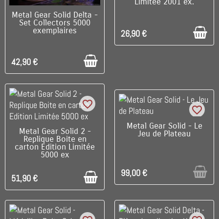
Limitée 2001 ex.
C'EST LE DERNIER !
Metal Gear Solid Delta -
Set Collectors 5000
exemplaires
26,90 €
42,90 €
favorite_border
favorite_border
RUPTURE DE STOCK
Metal Gear Solid - Le
C'EST LE DERNIER !
Metal Gear Solid 2 -
Jeu de Plateau
Replique Boite en
carton Edition Limitée
5000 ex
99,00 €
51,90 €