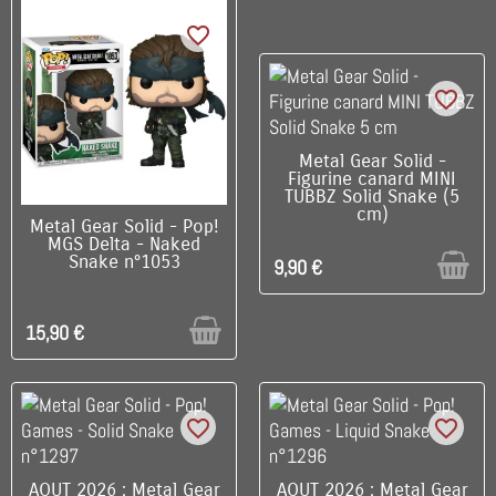
favorite_border
favorite_border
RUPTURE DE STOCK
Metal Gear Solid -
Figurine canard MINI
TUBBZ Solid Snake (5
cm)
RUPTURE DE STOCK
Metal Gear Solid - Pop!
MGS Delta - Naked
Snake n°1053
9,90 €
15,90 €
favorite_border
favorite_border
RUPTURE DE STOCK
RUPTURE DE STOCK
AOUT 2026 : Metal Gear
AOUT 2026 : Metal Gear