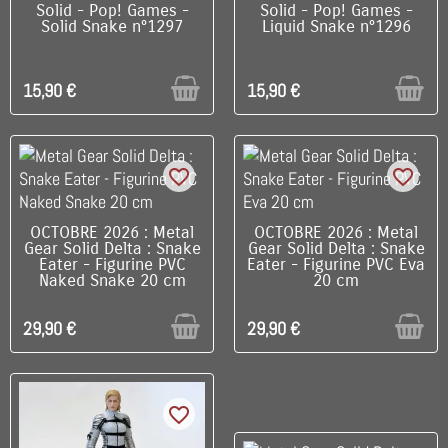
Solid - Pop! Games -
Solid - Pop! Games -
Solid Snake n°1297
Liquid Snake n°1296
15,90 €
15,90 €
favorite_border
favorite_border
RUPTURE DE STOCK
RUPTURE DE STOCK
OCTOBRE 2026 : Metal
OCTOBRE 2026 : Metal
Gear Solid Delta : Snake
Gear Solid Delta : Snake
Eater - Figurine PVC
Eater - Figurine PVC Eva
Naked Snake 20 cm
20 cm
29,90 €
29,90 €
favorite_border