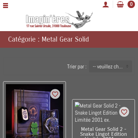
0
Catégorie : Metal Gear Solid
Trier par :
-- veuillez choisir --
favorite_border
favorite_border
C'EST LE DERNIER !
Metal Gear Solid 2 -
Snake Lingot Edition