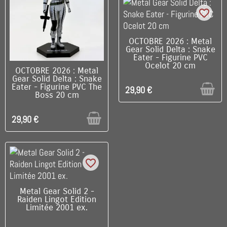
favorite_border
RUPTURE DE STOCK
OCTOBRE 2026 : Metal
Gear Solid Delta : Snake
Eater - Figurine PVC
Ocelot 20 cm
RUPTURE DE STOCK
OCTOBRE 2026 : Metal
Gear Solid Delta : Snake
Eater - Figurine PVC The
29,90 €
Boss 20 cm
29,90 €
favorite_border
C'EST LE DERNIER !
Metal Gear Solid 2 -
Raiden Lingot Edition
Limitée 2001 ex.