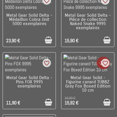
favorite_border
favorite_border
C'EST LE DERNIER !
C'EST LE DERNIER !
Metal Gear Solid Delta -
Metal Gear Solid Delta -
Médaillon Cobra Unit
Pièce de collection
5000 exemplaires
Naked Snake 9995
exemplaires
23,90 €
15,90 €
-20%
favorite_border
favorite_border
C'EST LE DERNIER !
C'EST LE DERNIER !
Metal Gear Solid Delta -
Metal Gear Solid -
Pins FOX 9995
Figurine canard TUBBZ
exemplaires
Gray Fox Boxed Edition
10 cm
19,90 €
11,90 €
15,92 €