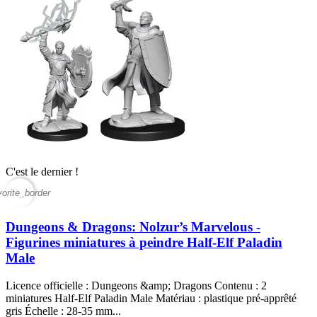
C'est le dernier !
vorite_border
Dungeons & Dragons: Nolzur’s Marvelous -
Figurines miniatures à peindre Half-Elf Paladin
Male
Licence officielle : Dungeons &amp; Dragons Contenu : 2
miniatures Half-Elf Paladin Male Matériau : plastique pré-apprêté
gris Échelle : 28-35 mm...