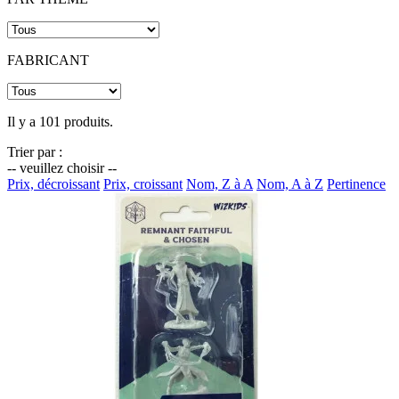
FABRICANT
Il y a 101 produits.
Trier par :
-- veuillez choisir --
Prix, décroissant
Prix, croissant
Nom, Z à A
Nom, A à Z
Pertinence