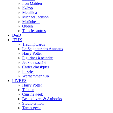
Iron Maiden
K-Pop
Metallica
Michael Jackson
Motörhead
Queen
Tous les autres
D&D
JEUX
Trading Cards
Le Seigneur des Anneaux
Harry Potter
Figurines à peindre
Jeux de société
Cartes classiques
Puzzles
Warhammer 40K
LIVRES
Harry Potter
Tolkien
Cuisine geek
Beaux livres & Artbooks
Studio Ghibli
Tarots geek