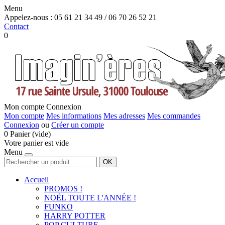
Menu
Appelez-nous :
05 61 21 34 49 / 06 70 26 52 21
Contact
0
Mon compte
Connexion
Mon compte
Mes informations
Mes adresses
Mes commandes
Connexion
ou
Créer un compte
0
Panier
(vide)
Votre panier est vide
Menu
OK
Accueil
PROMOS !
NOËL TOUTE L'ANNÉE !
FUNKO
HARRY POTTER
POP CULTURE