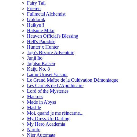
Fairy Tail
Frieren
Fullmetal Alchemist
Goldorak
Haikyu!!
Hatsune Miku
Heaven Official's Blessing
Hell's Paradise
Hunter x Hunter
Jojo's Bizarre Adventure
Junji Ito
Jujutsu Kaisen
Kaiju No. 8
Lamu Urusei Yatsura
Le Grand Maître de la Cultivation Démoniaque
Les Carnets de L'Apothicaire
Lord of the Mysteries
Macross
Made in Abyss
Mashle
Moi, quand je me réincarne...
My Dress-Up Darling
My Hero Academia
Naruto
Nier Automata