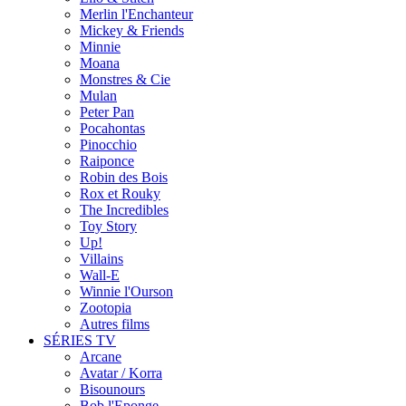
Merlin l'Enchanteur
Mickey & Friends
Minnie
Moana
Monstres & Cie
Mulan
Peter Pan
Pocahontas
Pinocchio
Raiponce
Robin des Bois
Rox et Rouky
The Incredibles
Toy Story
Up!
Villains
Wall-E
Winnie l'Ourson
Zootopia
Autres films
SÉRIES TV
Arcane
Avatar / Korra
Bisounours
Bob l'Eponge