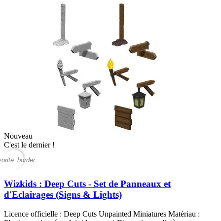
Nouveau
C'est le dernier !
vorite_border
Wizkids : Deep Cuts - Set de Panneaux et
d'Eclairages (Signs & Lights)
Licence officielle : Deep Cuts Unpainted Miniatures Matériau :