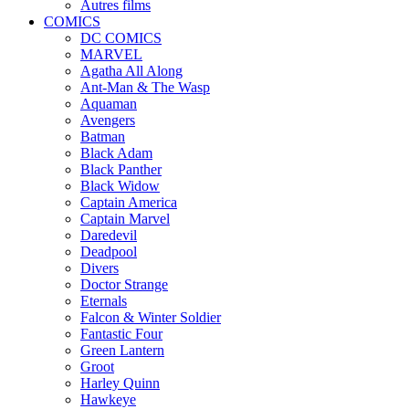
Autres films
COMICS
DC COMICS
MARVEL
Agatha All Along
Ant-Man & The Wasp
Aquaman
Avengers
Batman
Black Adam
Black Panther
Black Widow
Captain America
Captain Marvel
Daredevil
Deadpool
Divers
Doctor Strange
Eternals
Falcon & Winter Soldier
Fantastic Four
Green Lantern
Groot
Harley Quinn
Hawkeye