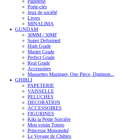
Papeterie
Porte-clés
Jeux de société
Livres
MINALIMA
GUNDAM
30MM / 30MF
Super Deformed
High Grade
Master Grade
Perfect Grade
Real Grade
Accessoires
Maquettes Mazinger, One Piece, Digimon...
GHIBLI
PAPETERIE
VAISSELLE
PELUCHES
DECORATION
ACCESSOIRES
FIGURINES
Kiki la Petite Sorcière
Mon voisin Totoro
Princesse Mononoké
Le Voyage de Chihiro