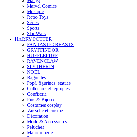
Manga
Marvel Comics
Musique
Retro Toys
Séries
Sports
Star Wars
HARRY POTTER
FANTASTIC BEASTS
GRYFFINDOR
HUFFLEPUFF
RAVENCLAW
SLYTHERIN
NOËL
Baguettes
Pop!, figurines, statues
Collectors et répliques
Confiserie
Pins & Bijoux
Costumes cosplay
Vaisselle et cuisine
Décoration
Mode & Accessoires
Peluches
Maroquinerie