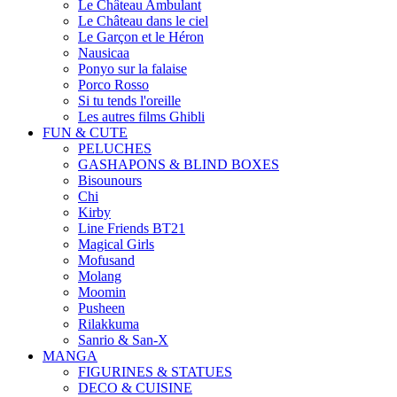
Le Château Ambulant
Le Château dans le ciel
Le Garçon et le Héron
Nausicaa
Ponyo sur la falaise
Porco Rosso
Si tu tends l'oreille
Les autres films Ghibli
FUN & CUTE
PELUCHES
GASHAPONS & BLIND BOXES
Bisounours
Chi
Kirby
Line Friends BT21
Magical Girls
Mofusand
Molang
Moomin
Pusheen
Rilakkuma
Sanrio & San-X
MANGA
FIGURINES & STATUES
DECO & CUISINE