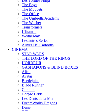
Les Tortues Ninja
The Boys
The Muppets
The Office
The Umbrella Academy
The Witcher
Transformers
Ultraman
Wednesday
Les autres Séries
Autres US Cartoons
CINÉMA
STAR WARS
THE LORD OF THE RINGS
HORREUR
GASHAPONS & BLIND BOXES
Alien
Avatar
Beetlejuice
Blade Runner
Coraline
Corpse Bride
Les Dents de la Mer
DreamWorks Dragons
Dune