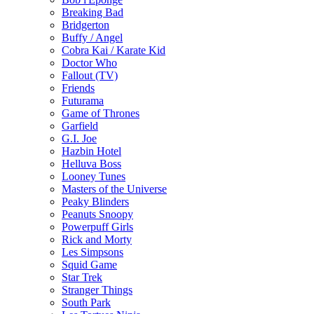
Breaking Bad
Bridgerton
Buffy / Angel
Cobra Kai / Karate Kid
Doctor Who
Fallout (TV)
Friends
Futurama
Game of Thrones
Garfield
G.I. Joe
Hazbin Hotel
Helluva Boss
Looney Tunes
Masters of the Universe
Peaky Blinders
Peanuts Snoopy
Powerpuff Girls
Rick and Morty
Les Simpsons
Squid Game
Star Trek
Stranger Things
South Park