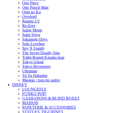
One Piece
One Punch Man
Oshi no Ko
Overlord
Ranma 1/2
Re:Zero
Sailor Moon
Saint Seiya
Sakamoto Days
Solo Leveling
Spy X Family
The Seven Deadly Sins
Toilet-Bound Kanako-kun
Tokyo Ghoul
Tokyo Revengers
Ultraman
Yu Yu Hakusho
Mangas : tous les autres
DISNEY
LOUNGEFLY
FUNKO POP!
GASHAPONS & BLIND BOXES
MAISON
PAPETERIE & ACCESSOIRES
STATUES, FIGURINES