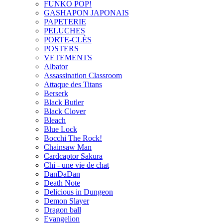
FUNKO POP!
GASHAPON JAPONAIS
PAPETERIE
PELUCHES
PORTE-CLÉS
POSTERS
VETEMENTS
Albator
Assassination Classroom
Attaque des Titans
Berserk
Black Butler
Black Clover
Bleach
Blue Lock
Bocchi The Rock!
Chainsaw Man
Cardcaptor Sakura
Chi - une vie de chat
DanDaDan
Death Note
Delicious in Dungeon
Demon Slayer
Dragon ball
Evangelion