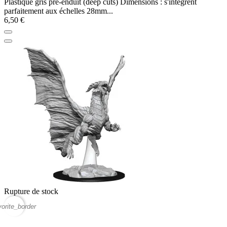
Plastique gris pré-enduit (deep cuts) Dimensions : s'intègrent
parfaitement aux échelles 28mm...
6,50 €
Rupture de stock
vorite_border