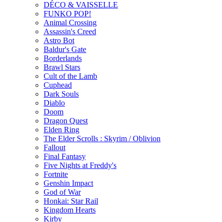
DÉCO & VAISSELLE
FUNKO POP!
Animal Crossing
Assassin's Creed
Astro Bot
Baldur's Gate
Borderlands
Brawl Stars
Cult of the Lamb
Cuphead
Dark Souls
Diablo
Doom
Dragon Quest
Elden Ring
The Elder Scrolls : Skyrim / Oblivion
Fallout
Final Fantasy
Five Nights at Freddy's
Fortnite
Genshin Impact
God of War
Honkai: Star Rail
Kingdom Hearts
Kirby