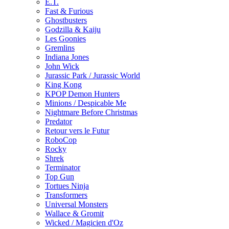
E.T.
Fast & Furious
Ghostbusters
Godzilla & Kaiju
Les Goonies
Gremlins
Indiana Jones
John Wick
Jurassic Park / Jurassic World
King Kong
KPOP Demon Hunters
Minions / Despicable Me
Nightmare Before Christmas
Predator
Retour vers le Futur
RoboCop
Rocky
Shrek
Terminator
Top Gun
Tortues Ninja
Transformers
Universal Monsters
Wallace & Gromit
Wicked / Magicien d'Oz