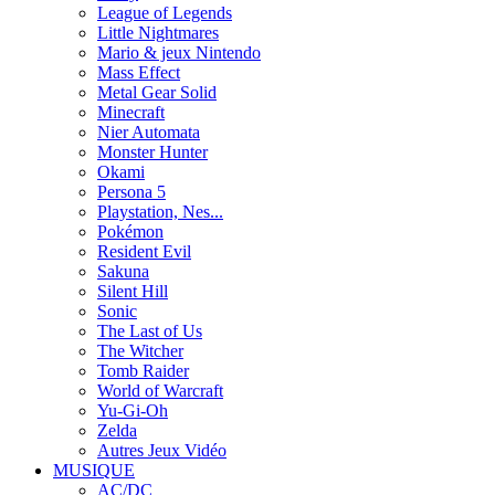
League of Legends
Little Nightmares
Mario & jeux Nintendo
Mass Effect
Metal Gear Solid
Minecraft
Nier Automata
Monster Hunter
Okami
Persona 5
Playstation, Nes...
Pokémon
Resident Evil
Sakuna
Silent Hill
Sonic
The Last of Us
The Witcher
Tomb Raider
World of Warcraft
Yu-Gi-Oh
Zelda
Autres Jeux Vidéo
MUSIQUE
AC/DC