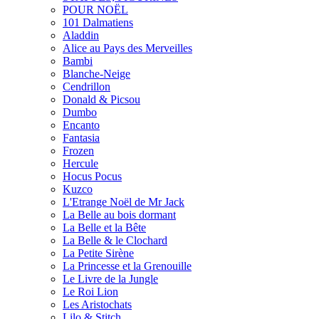
POUR NOËL
101 Dalmatiens
Aladdin
Alice au Pays des Merveilles
Bambi
Blanche-Neige
Cendrillon
Donald & Picsou
Dumbo
Encanto
Fantasia
Frozen
Hercule
Hocus Pocus
Kuzco
L'Etrange Noël de Mr Jack
La Belle au bois dormant
La Belle et la Bête
La Belle & le Clochard
La Petite Sirène
La Princesse et la Grenouille
Le Livre de la Jungle
Le Roi Lion
Les Aristochats
Lilo & Stitch