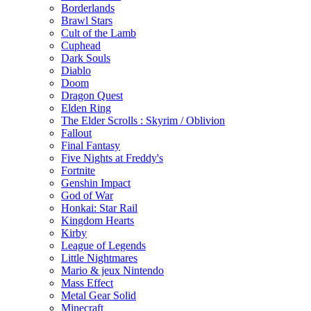
Borderlands
Brawl Stars
Cult of the Lamb
Cuphead
Dark Souls
Diablo
Doom
Dragon Quest
Elden Ring
The Elder Scrolls : Skyrim / Oblivion
Fallout
Final Fantasy
Five Nights at Freddy's
Fortnite
Genshin Impact
God of War
Honkai: Star Rail
Kingdom Hearts
Kirby
League of Legends
Little Nightmares
Mario & jeux Nintendo
Mass Effect
Metal Gear Solid
Minecraft