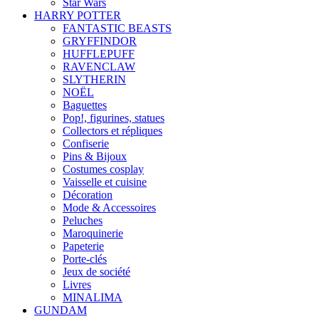
Star Wars
HARRY POTTER
FANTASTIC BEASTS
GRYFFINDOR
HUFFLEPUFF
RAVENCLAW
SLYTHERIN
NOËL
Baguettes
Pop!, figurines, statues
Collectors et répliques
Confiserie
Pins & Bijoux
Costumes cosplay
Vaisselle et cuisine
Décoration
Mode & Accessoires
Peluches
Maroquinerie
Papeterie
Porte-clés
Jeux de société
Livres
MINALIMA
GUNDAM