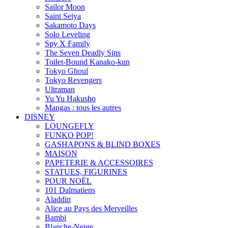
Sailor Moon
Saint Seiya
Sakamoto Days
Solo Leveling
Spy X Family
The Seven Deadly Sins
Toilet-Bound Kanako-kun
Tokyo Ghoul
Tokyo Revengers
Ultraman
Yu Yu Hakusho
Mangas : tous les autres
DISNEY
LOUNGEFLY
FUNKO POP!
GASHAPONS & BLIND BOXES
MAISON
PAPETERIE & ACCESSOIRES
STATUES, FIGURINES
POUR NOËL
101 Dalmatiens
Aladdin
Alice au Pays des Merveilles
Bambi
Blanche-Neige