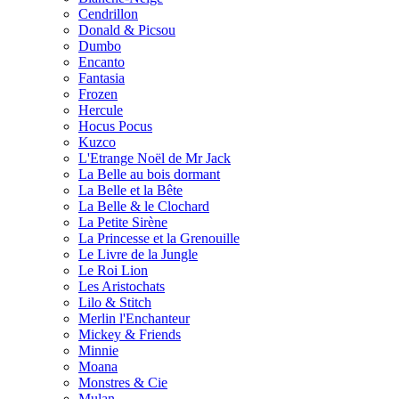
Cendrillon
Donald & Picsou
Dumbo
Encanto
Fantasia
Frozen
Hercule
Hocus Pocus
Kuzco
L'Etrange Noël de Mr Jack
La Belle au bois dormant
La Belle et la Bête
La Belle & le Clochard
La Petite Sirène
La Princesse et la Grenouille
Le Livre de la Jungle
Le Roi Lion
Les Aristochats
Lilo & Stitch
Merlin l'Enchanteur
Mickey & Friends
Minnie
Moana
Monstres & Cie
Mulan