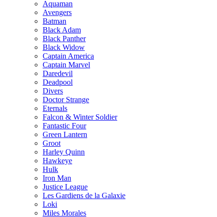
Aquaman
Avengers
Batman
Black Adam
Black Panther
Black Widow
Captain America
Captain Marvel
Daredevil
Deadpool
Divers
Doctor Strange
Eternals
Falcon & Winter Soldier
Fantastic Four
Green Lantern
Groot
Harley Quinn
Hawkeye
Hulk
Iron Man
Justice League
Les Gardiens de la Galaxie
Loki
Miles Morales