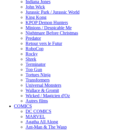
Indiana Jones
John Wick
Jurassic Park / Jurassic World
King Kong
KPOP Demon Hunters
Minions / Despicable Me
Nightmare Before Christmas
Predator
Retour vers le Futur
RoboCop
Rocky
Shrek
Terminator
Top Gun
Tortues Ninja
Transformers
Universal Monsters
Wallace & Gromit
Wicked / Magicien d'Oz
Autres films
COMICS
DC COMICS
MARVEL
Agatha All Along
Ant-Man & The Wasp