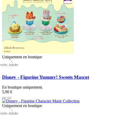
Uniquement en boutique
vorite_border
Disney - Figurine Yummy! Sweets Mascot
En boutique uniquement.
5,90 €
Uniquement en boutique
vorite_border