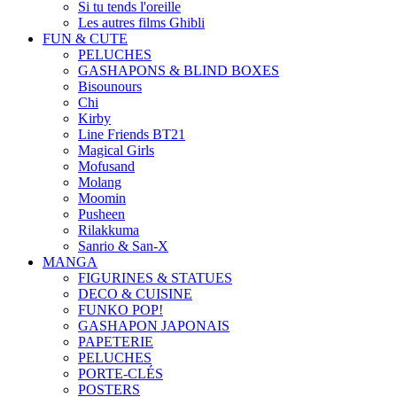
Si tu tends l'oreille
Les autres films Ghibli
FUN & CUTE
PELUCHES
GASHAPONS & BLIND BOXES
Bisounours
Chi
Kirby
Line Friends BT21
Magical Girls
Mofusand
Molang
Moomin
Pusheen
Rilakkuma
Sanrio & San-X
MANGA
FIGURINES & STATUES
DECO & CUISINE
FUNKO POP!
GASHAPON JAPONAIS
PAPETERIE
PELUCHES
PORTE-CLÉS
POSTERS