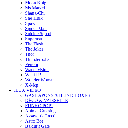
Moon Knight
Ms Marvel
Shang-Chi
She-Hulk
Spawn
Spider-Man
Suicide Squad
Superman
The Flash
The Joker
Thor
Thunderbolts
Venom
Wandavision
What If?
Wonder Woman
X-Men
JEUX VIDÉO
GASHAPONS & BLIND BOXES
DÉCO & VAISSELLE
FUNKO POP!
Animal Crossing
Assassin's Creed
Astro Bot
Baldur's Gate