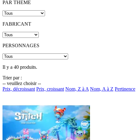
PAR THEME
FABRICANT
PERSONNAGES
Il y a 40 produits.
Trier par :
-- veuillez choisir --
Prix, décroissant
Prix, croissant
Nom, Z à A
Nom, A à Z
Pertinence