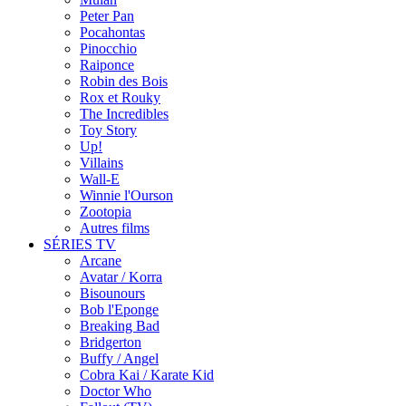
Peter Pan
Pocahontas
Pinocchio
Raiponce
Robin des Bois
Rox et Rouky
The Incredibles
Toy Story
Up!
Villains
Wall-E
Winnie l'Ourson
Zootopia
Autres films
SÉRIES TV
Arcane
Avatar / Korra
Bisounours
Bob l'Eponge
Breaking Bad
Bridgerton
Buffy / Angel
Cobra Kai / Karate Kid
Doctor Who