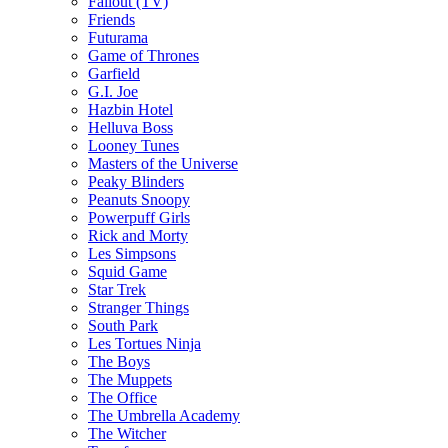
Fallout (TV)
Friends
Futurama
Game of Thrones
Garfield
G.I. Joe
Hazbin Hotel
Helluva Boss
Looney Tunes
Masters of the Universe
Peaky Blinders
Peanuts Snoopy
Powerpuff Girls
Rick and Morty
Les Simpsons
Squid Game
Star Trek
Stranger Things
South Park
Les Tortues Ninja
The Boys
The Muppets
The Office
The Umbrella Academy
The Witcher