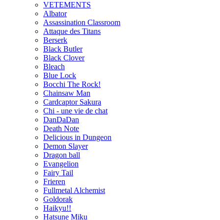
VETEMENTS
Albator
Assassination Classroom
Attaque des Titans
Berserk
Black Butler
Black Clover
Bleach
Blue Lock
Bocchi The Rock!
Chainsaw Man
Cardcaptor Sakura
Chi - une vie de chat
DanDaDan
Death Note
Delicious in Dungeon
Demon Slayer
Dragon ball
Evangelion
Fairy Tail
Frieren
Fullmetal Alchemist
Goldorak
Haikyu!!
Hatsune Miku