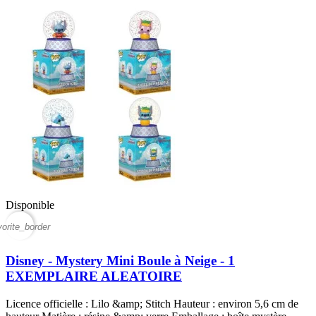
Disponible
vorite_border
Disney - Mystery Mini Boule à Neige - 1
EXEMPLAIRE ALEATOIRE
Licence officielle : Lilo &amp; Stitch Hauteur : environ 5,6 cm de