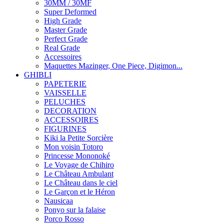
30MM / 30MF
Super Deformed
High Grade
Master Grade
Perfect Grade
Real Grade
Accessoires
Maquettes Mazinger, One Piece, Digimon...
GHIBLI
PAPETERIE
VAISSELLE
PELUCHES
DECORATION
ACCESSOIRES
FIGURINES
Kiki la Petite Sorcière
Mon voisin Totoro
Princesse Mononoké
Le Voyage de Chihiro
Le Château Ambulant
Le Château dans le ciel
Le Garçon et le Héron
Nausicaa
Ponyo sur la falaise
Porco Rosso