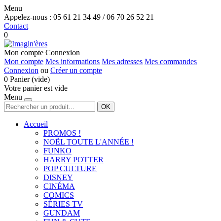
Menu
Appelez-nous :
05 61 21 34 49 / 06 70 26 52 21
Contact
0
Mon compte
Connexion
Mon compte
Mes informations
Mes adresses
Mes commandes
Connexion
ou
Créer un compte
0
Panier
(vide)
Votre panier est vide
Menu
OK
Accueil
PROMOS !
NOËL TOUTE L'ANNÉE !
FUNKO
HARRY POTTER
POP CULTURE
DISNEY
CINÉMA
COMICS
SÉRIES TV
GUNDAM