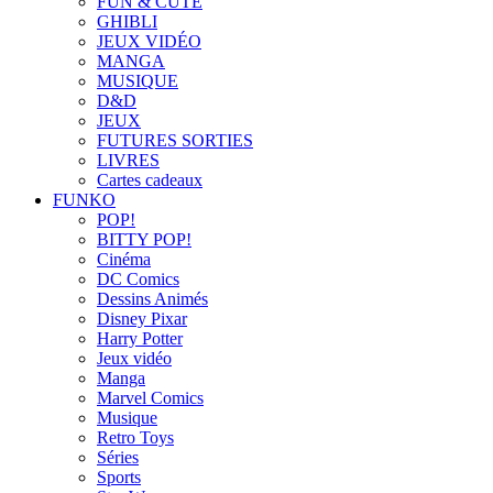
FUN & CUTE
GHIBLI
JEUX VIDÉO
MANGA
MUSIQUE
D&D
JEUX
FUTURES SORTIES
LIVRES
Cartes cadeaux
FUNKO
POP!
BITTY POP!
Cinéma
DC Comics
Dessins Animés
Disney Pixar
Harry Potter
Jeux vidéo
Manga
Marvel Comics
Musique
Retro Toys
Séries
Sports