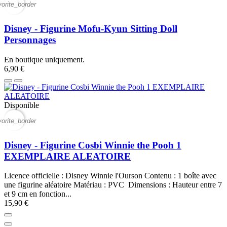
vorite_border
Disney - Figurine Mofu-Kyun Sitting Doll
Personnages
En boutique uniquement.
6,90 €
Disponible
vorite_border
Disney - Figurine Cosbi Winnie the Pooh 1
EXEMPLAIRE ALEATOIRE
Licence officielle : Disney Winnie l'Ourson Contenu : 1 boîte avec
une figurine aléatoire Matériau : PVC Dimensions : Hauteur entre 7
et 9 cm en fonction...
15,90 €