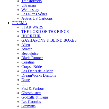
Transformers
Ultraman
Wednesday
Les autres Séries
Autres US Cartoons
CINÉMA
STAR WARS
THE LORD OF THE RINGS
HORREUR
GASHAPONS & BLIND BOXES
Alien
Avatar
Beetlejuice
Blade Runner
Coraline
Corpse Bride
Les Dents de la Mer
DreamWorks Dragons
Dune
E.T.
Fast & Furious
Ghostbusters
Godzilla & Kaiju
Les Goonies
Gremlins