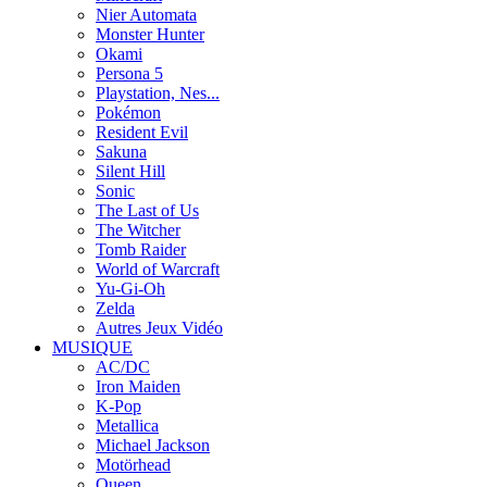
Nier Automata
Monster Hunter
Okami
Persona 5
Playstation, Nes...
Pokémon
Resident Evil
Sakuna
Silent Hill
Sonic
The Last of Us
The Witcher
Tomb Raider
World of Warcraft
Yu-Gi-Oh
Zelda
Autres Jeux Vidéo
MUSIQUE
AC/DC
Iron Maiden
K-Pop
Metallica
Michael Jackson
Motörhead
Queen