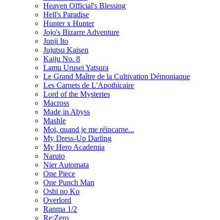
Heaven Official's Blessing
Hell's Paradise
Hunter x Hunter
Jojo's Bizarre Adventure
Junji Ito
Jujutsu Kaisen
Kaiju No. 8
Lamu Urusei Yatsura
Le Grand Maître de la Cultivation Démoniaque
Les Carnets de L'Apothicaire
Lord of the Mysteries
Macross
Made in Abyss
Mashle
Moi, quand je me réincarne...
My Dress-Up Darling
My Hero Academia
Naruto
Nier Automata
One Piece
One Punch Man
Oshi no Ko
Overlord
Ranma 1/2
Re:Zero