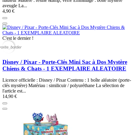
hauteur Matière : résine &amp; verre Emballage : boîte mystère
aveugle La...
4,90 €
C'est le dernier !
vorite_border
Disney / Pixar - Porte-Clés Mini Sac à Dos Mystère
Chiens & Chats - 1 EXEMPLAIRE ALEATOIRE
Licence officielle : Disney / Pixar Contenu : 1 boîte aléatoire (porte-
clés mystère) Matériau : similicuir / polyuréthane La sélection de
l'article est...
14,90 €