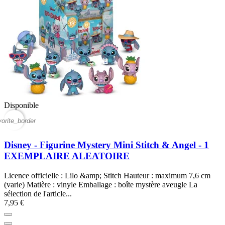
Disponible
vorite_border
Disney - Figurine Mystery Mini Stitch & Angel - 1
EXEMPLAIRE ALEATOIRE
Licence officielle : Lilo &amp; Stitch Hauteur : maximum 7,6 cm
(varie) Matière : vinyle Emballage : boîte mystère aveugle La
sélection de l'article...
7,95 €