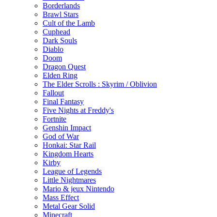
Borderlands
Brawl Stars
Cult of the Lamb
Cuphead
Dark Souls
Diablo
Doom
Dragon Quest
Elden Ring
The Elder Scrolls : Skyrim / Oblivion
Fallout
Final Fantasy
Five Nights at Freddy's
Fortnite
Genshin Impact
God of War
Honkai: Star Rail
Kingdom Hearts
Kirby
League of Legends
Little Nightmares
Mario & jeux Nintendo
Mass Effect
Metal Gear Solid
Minecraft