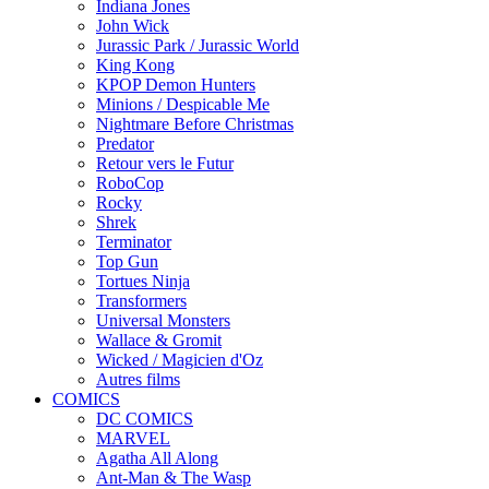
Indiana Jones
John Wick
Jurassic Park / Jurassic World
King Kong
KPOP Demon Hunters
Minions / Despicable Me
Nightmare Before Christmas
Predator
Retour vers le Futur
RoboCop
Rocky
Shrek
Terminator
Top Gun
Tortues Ninja
Transformers
Universal Monsters
Wallace & Gromit
Wicked / Magicien d'Oz
Autres films
COMICS
DC COMICS
MARVEL
Agatha All Along
Ant-Man & The Wasp