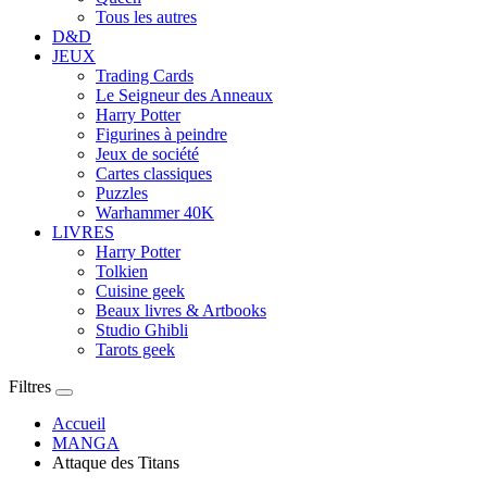
Tous les autres
D&D
JEUX
Trading Cards
Le Seigneur des Anneaux
Harry Potter
Figurines à peindre
Jeux de société
Cartes classiques
Puzzles
Warhammer 40K
LIVRES
Harry Potter
Tolkien
Cuisine geek
Beaux livres & Artbooks
Studio Ghibli
Tarots geek
Filtres
Accueil
MANGA
Attaque des Titans