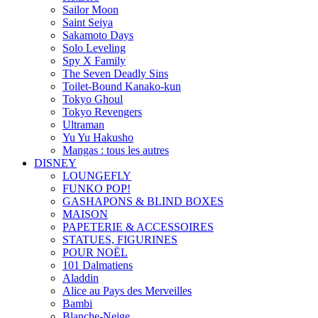
Sailor Moon
Saint Seiya
Sakamoto Days
Solo Leveling
Spy X Family
The Seven Deadly Sins
Toilet-Bound Kanako-kun
Tokyo Ghoul
Tokyo Revengers
Ultraman
Yu Yu Hakusho
Mangas : tous les autres
DISNEY
LOUNGEFLY
FUNKO POP!
GASHAPONS & BLIND BOXES
MAISON
PAPETERIE & ACCESSOIRES
STATUES, FIGURINES
POUR NOËL
101 Dalmatiens
Aladdin
Alice au Pays des Merveilles
Bambi
Blanche-Neige