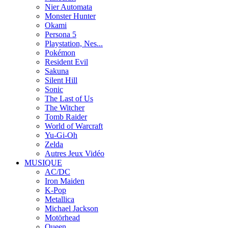
Nier Automata
Monster Hunter
Okami
Persona 5
Playstation, Nes...
Pokémon
Resident Evil
Sakuna
Silent Hill
Sonic
The Last of Us
The Witcher
Tomb Raider
World of Warcraft
Yu-Gi-Oh
Zelda
Autres Jeux Vidéo
MUSIQUE
AC/DC
Iron Maiden
K-Pop
Metallica
Michael Jackson
Motörhead
Queen