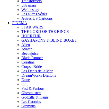
Transformers
Ultraman
Wednesday
Les autres Séries
Autres US Cartoons
CINÉMA
STAR WARS
THE LORD OF THE RINGS
HORREUR
GASHAPONS & BLIND BOXES
Alien
Avatar
Beetlejuice
Blade Runner
Coraline
Corpse Bride
Les Dents de la Mer
DreamWorks Dragons
Dune
E.T.
Fast & Furious
Ghostbusters
Godzilla & Kaiju
Les Goonies
Gremlins