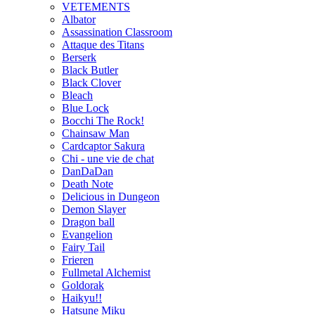
VETEMENTS
Albator
Assassination Classroom
Attaque des Titans
Berserk
Black Butler
Black Clover
Bleach
Blue Lock
Bocchi The Rock!
Chainsaw Man
Cardcaptor Sakura
Chi - une vie de chat
DanDaDan
Death Note
Delicious in Dungeon
Demon Slayer
Dragon ball
Evangelion
Fairy Tail
Frieren
Fullmetal Alchemist
Goldorak
Haikyu!!
Hatsune Miku