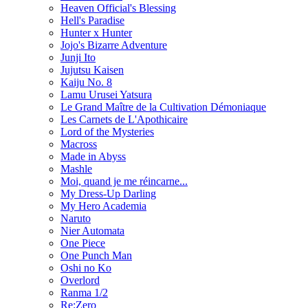
Heaven Official's Blessing
Hell's Paradise
Hunter x Hunter
Jojo's Bizarre Adventure
Junji Ito
Jujutsu Kaisen
Kaiju No. 8
Lamu Urusei Yatsura
Le Grand Maître de la Cultivation Démoniaque
Les Carnets de L'Apothicaire
Lord of the Mysteries
Macross
Made in Abyss
Mashle
Moi, quand je me réincarne...
My Dress-Up Darling
My Hero Academia
Naruto
Nier Automata
One Piece
One Punch Man
Oshi no Ko
Overlord
Ranma 1/2
Re:Zero