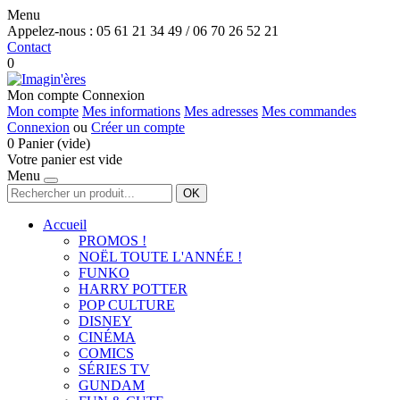
Menu
Appelez-nous :
05 61 21 34 49 / 06 70 26 52 21
Contact
0
Mon compte
Connexion
Mon compte
Mes informations
Mes adresses
Mes commandes
Connexion
ou
Créer un compte
0
Panier
(vide)
Votre panier est vide
Menu
OK
Accueil
PROMOS !
NOËL TOUTE L'ANNÉE !
FUNKO
HARRY POTTER
POP CULTURE
DISNEY
CINÉMA
COMICS
SÉRIES TV
GUNDAM