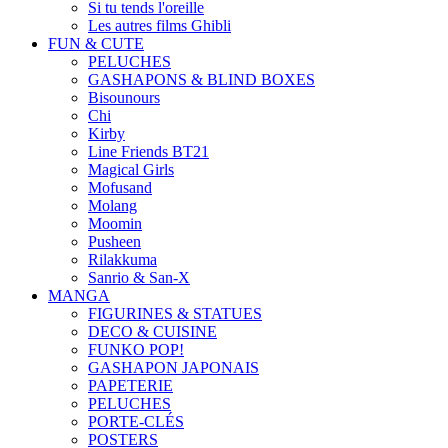
Si tu tends l'oreille
Les autres films Ghibli
FUN & CUTE
PELUCHES
GASHAPONS & BLIND BOXES
Bisounours
Chi
Kirby
Line Friends BT21
Magical Girls
Mofusand
Molang
Moomin
Pusheen
Rilakkuma
Sanrio & San-X
MANGA
FIGURINES & STATUES
DECO & CUISINE
FUNKO POP!
GASHAPON JAPONAIS
PAPETERIE
PELUCHES
PORTE-CLÉS
POSTERS