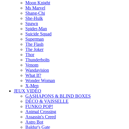
Moon Knight
Ms Marvel
Shang-Chi
She-Hulk
Spawn
Spider-Man
Suicide Squad
Superman
The Flash
The Joker
Thor
Thunderbolts
Venom
Wandavision
What If?
Wonder Woman
X-Men
JEUX VIDÉO
GASHAPONS & BLIND BOXES
DÉCO & VAISSELLE
FUNKO POP!
Animal Crossing
Assassin's Creed
Astro Bot
Baldur's Gate