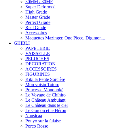
30MM / 30MF
Super Deformed
High Grade
Master Grade
Perfect Grade
Real Grade
Accessoires
Maquettes Mazinger, One Piece, Digimon...
GHIBLI
PAPETERIE
VAISSELLE
PELUCHES
DECORATION
ACCESSOIRES
FIGURINES
Kiki la Petite Sorcière
Mon voisin Totoro
Princesse Mononoké
Le Voyage de Chihiro
Le Château Ambulant
Le Château dans le ciel
Le Garçon et le Héron
Nausicaa
Ponyo sur la falaise
Porco Rosso