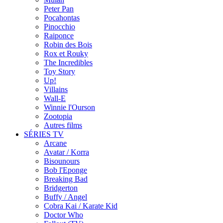
Peter Pan
Pocahontas
Pinocchio
Raiponce
Robin des Bois
Rox et Rouky
The Incredibles
Toy Story
Up!
Villains
Wall-E
Winnie l'Ourson
Zootopia
Autres films
SÉRIES TV
Arcane
Avatar / Korra
Bisounours
Bob l'Eponge
Breaking Bad
Bridgerton
Buffy / Angel
Cobra Kai / Karate Kid
Doctor Who