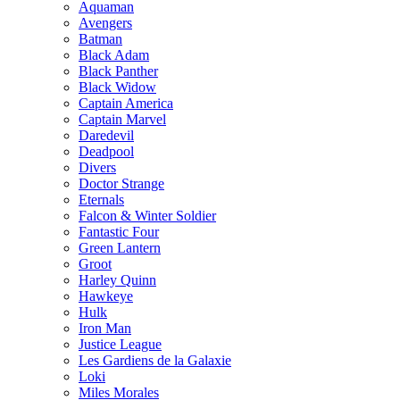
Aquaman
Avengers
Batman
Black Adam
Black Panther
Black Widow
Captain America
Captain Marvel
Daredevil
Deadpool
Divers
Doctor Strange
Eternals
Falcon & Winter Soldier
Fantastic Four
Green Lantern
Groot
Harley Quinn
Hawkeye
Hulk
Iron Man
Justice League
Les Gardiens de la Galaxie
Loki
Miles Morales