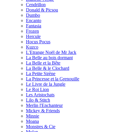
Cendrillon
Donald & Picsou
Dumbo
Encanto
Fantasia
Frozen
Hercule
Hocus Pocus
Kuzco
L'Etrange Noël de Mr Jack
La Belle au bois dormant
La Belle et la Bête
La Belle & le Clochard
La Petite Sirène
La Princesse et la Grenouille
Le Livre de la Jungle
Le Roi Lion
Les Aristochats
Lilo & Stitch
Merlin l'Enchanteur
Mickey & Friends
Minnie
Moana
Monstres & Cie
Mulan