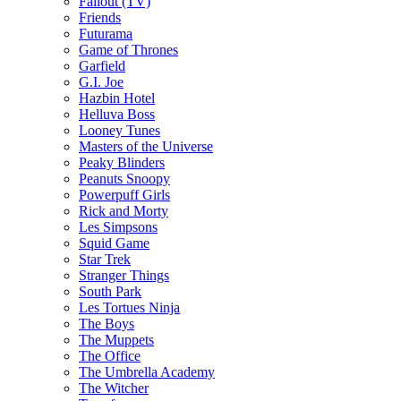
Fallout (TV)
Friends
Futurama
Game of Thrones
Garfield
G.I. Joe
Hazbin Hotel
Helluva Boss
Looney Tunes
Masters of the Universe
Peaky Blinders
Peanuts Snoopy
Powerpuff Girls
Rick and Morty
Les Simpsons
Squid Game
Star Trek
Stranger Things
South Park
Les Tortues Ninja
The Boys
The Muppets
The Office
The Umbrella Academy
The Witcher