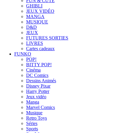
FUN & CUTE
GHIBLI
JEUX VIDÉO
MANGA
MUSIQUE
D&D
JEUX
FUTURES SORTIES
LIVRES
Cartes cadeaux
FUNKO
POP!
BITTY POP!
Cinéma
DC Comics
Dessins Animés
Disney Pixar
Harry Potter
Jeux vidéo
Manga
Marvel Comics
Musique
Retro Toys
Séries
Sports