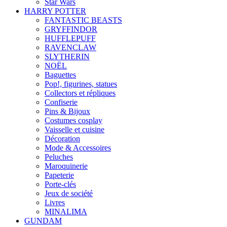
Star Wars
HARRY POTTER
FANTASTIC BEASTS
GRYFFINDOR
HUFFLEPUFF
RAVENCLAW
SLYTHERIN
NOËL
Baguettes
Pop!, figurines, statues
Collectors et répliques
Confiserie
Pins & Bijoux
Costumes cosplay
Vaisselle et cuisine
Décoration
Mode & Accessoires
Peluches
Maroquinerie
Papeterie
Porte-clés
Jeux de société
Livres
MINALIMA
GUNDAM