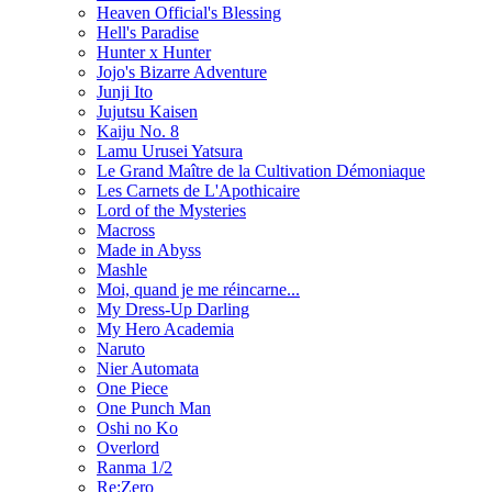
Heaven Official's Blessing
Hell's Paradise
Hunter x Hunter
Jojo's Bizarre Adventure
Junji Ito
Jujutsu Kaisen
Kaiju No. 8
Lamu Urusei Yatsura
Le Grand Maître de la Cultivation Démoniaque
Les Carnets de L'Apothicaire
Lord of the Mysteries
Macross
Made in Abyss
Mashle
Moi, quand je me réincarne...
My Dress-Up Darling
My Hero Academia
Naruto
Nier Automata
One Piece
One Punch Man
Oshi no Ko
Overlord
Ranma 1/2
Re:Zero