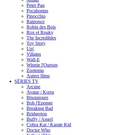
Peter Pan
Pocahontas
Pinocchio
Raiponce
Robin des Bois
Rox et Rouky
The Incredibles
Toy Story
Up!
Villains
Wall-E
Winnie l'Ourson
Zootopia
Autres films
SÉRIES TV
Arcane
Avatar / Korra
Bisounours
Bob l'Eponge
Breaking Bad
Bridgerton
Buffy / Angel
Cobra Kai / Karate Kid
Doctor Who