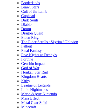
Borderlands
Brawl Stars
Cult of the Lamb
Cuphead
Dark Souls
Diablo
Doom
Dragon Quest
Elden Ring
The Elder Scrolls : Skyrim / Oblivion
Fallout
Final Fantasy
Five Nights at Freddy's
Fortnite
Genshin Impact
God of War
Honkai: Star Rail
Kingdom Hearts
Kirby
League of Legends
Little Nightmares
Mario & jeux Nintendo
Mass Effect
Metal Gear Solid
Minecraft