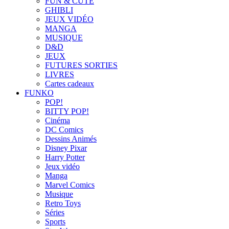
FUN & CUTE
GHIBLI
JEUX VIDÉO
MANGA
MUSIQUE
D&D
JEUX
FUTURES SORTIES
LIVRES
Cartes cadeaux
FUNKO
POP!
BITTY POP!
Cinéma
DC Comics
Dessins Animés
Disney Pixar
Harry Potter
Jeux vidéo
Manga
Marvel Comics
Musique
Retro Toys
Séries
Sports