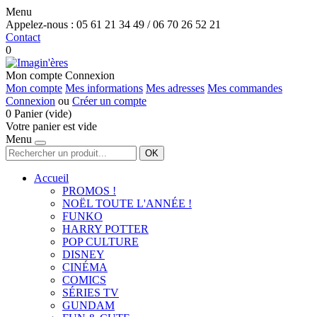
Menu
Appelez-nous :
05 61 21 34 49 / 06 70 26 52 21
Contact
0
Mon compte
Connexion
Mon compte
Mes informations
Mes adresses
Mes commandes
Connexion
ou
Créer un compte
0
Panier
(vide)
Votre panier est vide
Menu
OK
Accueil
PROMOS !
NOËL TOUTE L'ANNÉE !
FUNKO
HARRY POTTER
POP CULTURE
DISNEY
CINÉMA
COMICS
SÉRIES TV
GUNDAM