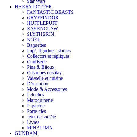
Star Wars
HARRY POTTER
FANTASTIC BEASTS
GRYFFINDOR
HUFFLEPUFF
RAVENCLAW
SLYTHERIN
NOËL
Baguettes
Pop!, figurines, statues
Collectors et répliques
Confiserie
Pins & Bijoux
Costumes cosplay
Vaisselle et cuisine
Décoration
Mode & Accessoires
Peluches
Maroquinerie
Papeterie
Porte-clés
Jeux de société
Livres
MINALIMA
GUNDAM