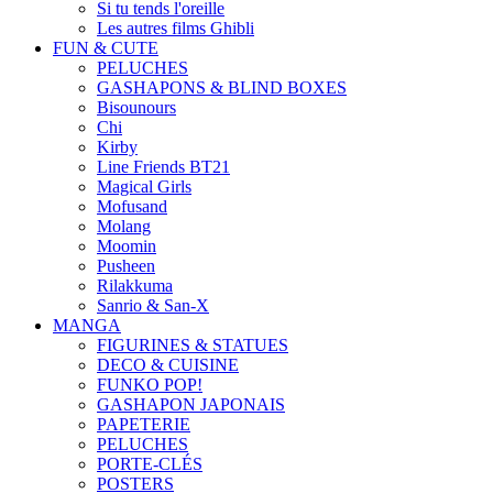
Si tu tends l'oreille
Les autres films Ghibli
FUN & CUTE
PELUCHES
GASHAPONS & BLIND BOXES
Bisounours
Chi
Kirby
Line Friends BT21
Magical Girls
Mofusand
Molang
Moomin
Pusheen
Rilakkuma
Sanrio & San-X
MANGA
FIGURINES & STATUES
DECO & CUISINE
FUNKO POP!
GASHAPON JAPONAIS
PAPETERIE
PELUCHES
PORTE-CLÉS
POSTERS