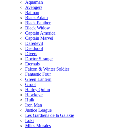
Aquaman
Avengers
Batman
Black Adam
Black Panther
Black Widow
Captain America
Captain Marvel
Daredevil
Deadpool
Divers
Doctor Strange
Eternals
Falcon & Winter Soldier
Fantastic Four
Green Lantern
Groot
Harley Quinn
Hawkeye
Hulk
Iron Man
Justice League
Les Gardiens de la Galaxie
Loki
Miles Morales