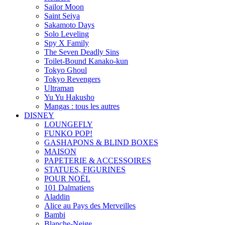
Sailor Moon
Saint Seiya
Sakamoto Days
Solo Leveling
Spy X Family
The Seven Deadly Sins
Toilet-Bound Kanako-kun
Tokyo Ghoul
Tokyo Revengers
Ultraman
Yu Yu Hakusho
Mangas : tous les autres
DISNEY
LOUNGEFLY
FUNKO POP!
GASHAPONS & BLIND BOXES
MAISON
PAPETERIE & ACCESSOIRES
STATUES, FIGURINES
POUR NOËL
101 Dalmatiens
Aladdin
Alice au Pays des Merveilles
Bambi
Blanche-Neige