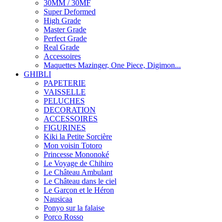
30MM / 30MF
Super Deformed
High Grade
Master Grade
Perfect Grade
Real Grade
Accessoires
Maquettes Mazinger, One Piece, Digimon...
GHIBLI
PAPETERIE
VAISSELLE
PELUCHES
DECORATION
ACCESSOIRES
FIGURINES
Kiki la Petite Sorcière
Mon voisin Totoro
Princesse Mononoké
Le Voyage de Chihiro
Le Château Ambulant
Le Château dans le ciel
Le Garçon et le Héron
Nausicaa
Ponyo sur la falaise
Porco Rosso