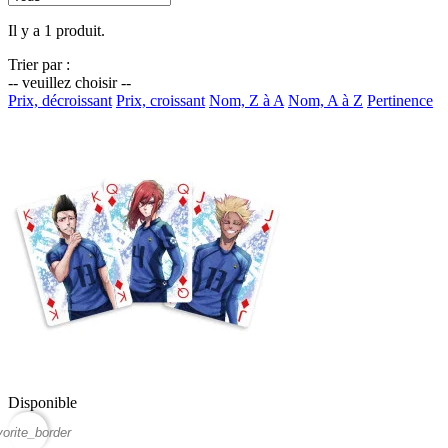
Il y a 1 produit.
Trier par :
-- veuillez choisir --
Prix, décroissant
Prix, croissant
Nom, Z à A
Nom, A à Z
Pertinence
Disponible
vorite_border