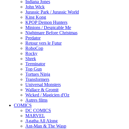
Indiana Jones
John Wick
Jurassic Park / Jurassic World
King Kong
KPOP Demon Hunters
Minions / Despicable Me
Nightmare Before Christmas
Predator
Retour vers le Futur
RoboCop
Rocky
Shrek
Terminator
Top Gun
Tortues Ninja
Transformers
Universal Monsters
Wallace & Gromit
Wicked / Magicien d'Oz
Autres films
COMICS
DC COMICS
MARVEL
Agatha All Along
Ant-Man & The Wasp