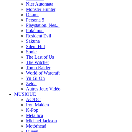
Nier Automata
Monster Hunter
Okami
Persona 5
Playstation, Nes...
Pokémon
Resident Evil
Sakuna
Silent Hill
Sonic
The Last of Us
The Witcher
Tomb Raider
World of Warcraft
Yu-Gi-Oh
Zelda
Autres Jeux Vidéo
MUSIQUE
AC/DC
Iron Maiden
K-Pop
Metallica
Michael Jackson
Motörhead
Queen