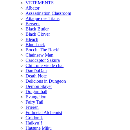
VETEMENTS
Albator
Assassination Classroom
Attaque des Titans
Berserk
Black Butler
Black Clover
Bleach
Blue Lock
Bocchi The Rock!
Chainsaw Man
Cardcaptor Sakura
Chi - une vie de chat
DanDaDan
Death Note
Delicious in Dungeon
Demon Slayer
Dragon ball
Evangelion
Fairy Tail
Frieren
Fullmetal Alchemist
Goldorak
Haikyu!!
Hatsune Miku