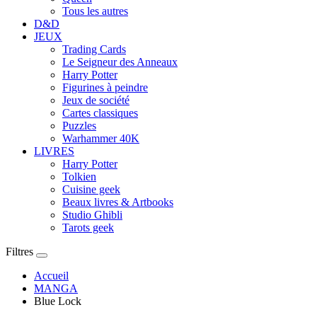
Tous les autres
D&D
JEUX
Trading Cards
Le Seigneur des Anneaux
Harry Potter
Figurines à peindre
Jeux de société
Cartes classiques
Puzzles
Warhammer 40K
LIVRES
Harry Potter
Tolkien
Cuisine geek
Beaux livres & Artbooks
Studio Ghibli
Tarots geek
Filtres
Accueil
MANGA
Blue Lock