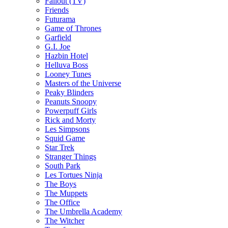
Fallout (TV)
Friends
Futurama
Game of Thrones
Garfield
G.I. Joe
Hazbin Hotel
Helluva Boss
Looney Tunes
Masters of the Universe
Peaky Blinders
Peanuts Snoopy
Powerpuff Girls
Rick and Morty
Les Simpsons
Squid Game
Star Trek
Stranger Things
South Park
Les Tortues Ninja
The Boys
The Muppets
The Office
The Umbrella Academy
The Witcher