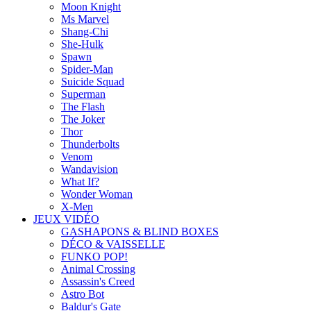
Moon Knight
Ms Marvel
Shang-Chi
She-Hulk
Spawn
Spider-Man
Suicide Squad
Superman
The Flash
The Joker
Thor
Thunderbolts
Venom
Wandavision
What If?
Wonder Woman
X-Men
JEUX VIDÉO
GASHAPONS & BLIND BOXES
DÉCO & VAISSELLE
FUNKO POP!
Animal Crossing
Assassin's Creed
Astro Bot
Baldur's Gate