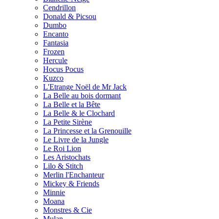
Cendrillon
Donald & Picsou
Dumbo
Encanto
Fantasia
Frozen
Hercule
Hocus Pocus
Kuzco
L'Etrange Noël de Mr Jack
La Belle au bois dormant
La Belle et la Bête
La Belle & le Clochard
La Petite Sirène
La Princesse et la Grenouille
Le Livre de la Jungle
Le Roi Lion
Les Aristochats
Lilo & Stitch
Merlin l'Enchanteur
Mickey & Friends
Minnie
Moana
Monstres & Cie
Mulan