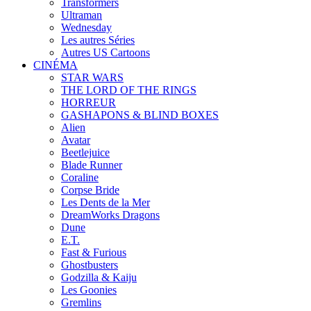
Transformers
Ultraman
Wednesday
Les autres Séries
Autres US Cartoons
CINÉMA
STAR WARS
THE LORD OF THE RINGS
HORREUR
GASHAPONS & BLIND BOXES
Alien
Avatar
Beetlejuice
Blade Runner
Coraline
Corpse Bride
Les Dents de la Mer
DreamWorks Dragons
Dune
E.T.
Fast & Furious
Ghostbusters
Godzilla & Kaiju
Les Goonies
Gremlins