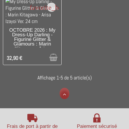
favorite_border
RUPTURE DE STOCK
OCTOBRE 2026 : My
Dress-Up Darling -
Figurine Glitter &
Glamours : Marin
Kitagawa - Arisa
Izayoi...
32,90 €
Affichage 1-5 de 5 article(s)
Frais de port à partir de
Paiement sécurisé