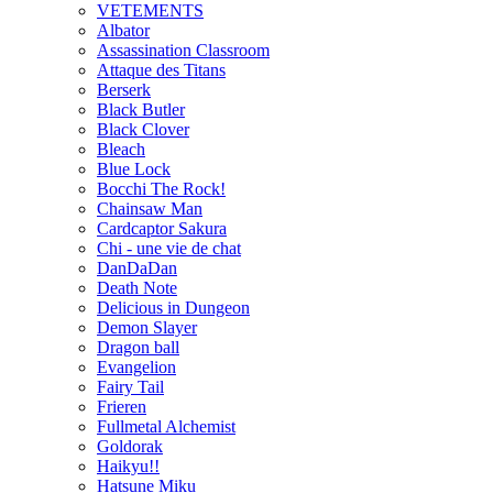
VETEMENTS
Albator
Assassination Classroom
Attaque des Titans
Berserk
Black Butler
Black Clover
Bleach
Blue Lock
Bocchi The Rock!
Chainsaw Man
Cardcaptor Sakura
Chi - une vie de chat
DanDaDan
Death Note
Delicious in Dungeon
Demon Slayer
Dragon ball
Evangelion
Fairy Tail
Frieren
Fullmetal Alchemist
Goldorak
Haikyu!!
Hatsune Miku