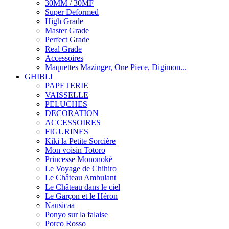
30MM / 30MF
Super Deformed
High Grade
Master Grade
Perfect Grade
Real Grade
Accessoires
Maquettes Mazinger, One Piece, Digimon...
GHIBLI
PAPETERIE
VAISSELLE
PELUCHES
DECORATION
ACCESSOIRES
FIGURINES
Kiki la Petite Sorcière
Mon voisin Totoro
Princesse Mononoké
Le Voyage de Chihiro
Le Château Ambulant
Le Château dans le ciel
Le Garçon et le Héron
Nausicaa
Ponyo sur la falaise
Porco Rosso