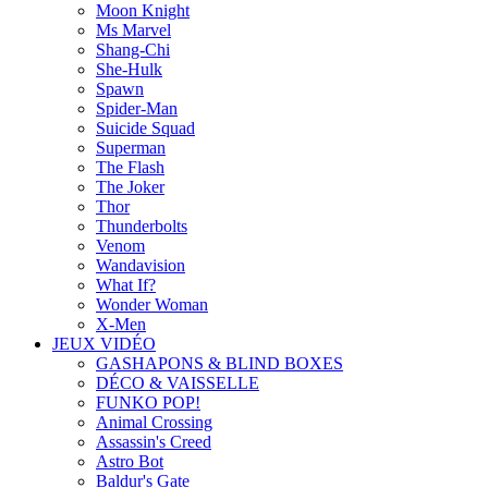
Moon Knight
Ms Marvel
Shang-Chi
She-Hulk
Spawn
Spider-Man
Suicide Squad
Superman
The Flash
The Joker
Thor
Thunderbolts
Venom
Wandavision
What If?
Wonder Woman
X-Men
JEUX VIDÉO
GASHAPONS & BLIND BOXES
DÉCO & VAISSELLE
FUNKO POP!
Animal Crossing
Assassin's Creed
Astro Bot
Baldur's Gate