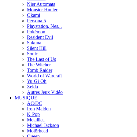
Nier Automata
Monster Hunter
Okami
Persona 5
Playstation, Nes...
Pokémon
Resident Evil
Sakuna
Silent Hill
Sonic
The Last of Us
The Witcher
Tomb Raider
World of Warcraft
Yu-Gi-Oh
Zelda
Autres Jeux Vidéo
MUSIQUE
AC/DC
Iron Maiden
K-Pop
Metallica
Michael Jackson
Motörhead
Queen