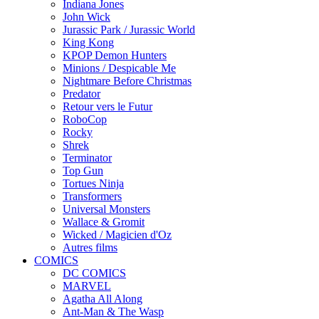
Indiana Jones
John Wick
Jurassic Park / Jurassic World
King Kong
KPOP Demon Hunters
Minions / Despicable Me
Nightmare Before Christmas
Predator
Retour vers le Futur
RoboCop
Rocky
Shrek
Terminator
Top Gun
Tortues Ninja
Transformers
Universal Monsters
Wallace & Gromit
Wicked / Magicien d'Oz
Autres films
COMICS
DC COMICS
MARVEL
Agatha All Along
Ant-Man & The Wasp