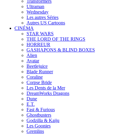
Transformers
Ultraman
Wednesday
Les autres Séries
Autres US Cartoons
CINÉMA
STAR WARS
THE LORD OF THE RINGS
HORREUR
GASHAPONS & BLIND BOXES
Alien
Avatar
Beetlejuice
Blade Runner
Coraline
Corpse Bride
Les Dents de la Mer
DreamWorks Dragons
Dune
E.T.
Fast & Furious
Ghostbusters
Godzilla & Kaiju
Les Goonies
Gremlins