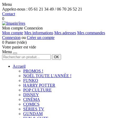
Menu
Appelez-nous :
05 61 21 34 49 / 06 70 26 52 21
Contact
0
Mon compte
Connexion
Mon compte
Mes informations
Mes adresses
Mes commandes
Connexion
ou
Créer un compte
0
Panier
(vide)
Votre panier est vide
Menu
OK
Accueil
PROMOS !
NOËL TOUTE L'ANNÉE !
FUNKO
HARRY POTTER
POP CULTURE
DISNEY
CINÉMA
COMICS
SÉRIES TV
GUNDAM