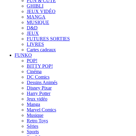
FUN & CUTE
GHIBLI
JEUX VIDÉO
MANGA
MUSIQUE
D&D
JEUX
FUTURES SORTIES
LIVRES
Cartes cadeaux
FUNKO
POP!
BITTY POP!
Cinéma
DC Comics
Dessins Animés
Disney Pixar
Harry Potter
Jeux vidéo
Manga
Marvel Comics
Musique
Retro Toys
Séries
Sports