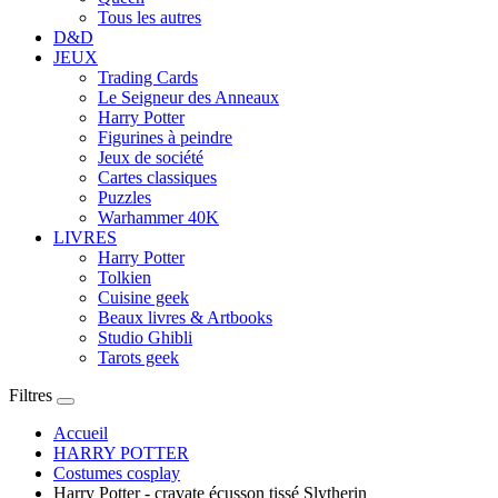
Tous les autres
D&D
JEUX
Trading Cards
Le Seigneur des Anneaux
Harry Potter
Figurines à peindre
Jeux de société
Cartes classiques
Puzzles
Warhammer 40K
LIVRES
Harry Potter
Tolkien
Cuisine geek
Beaux livres & Artbooks
Studio Ghibli
Tarots geek
Filtres
Accueil
HARRY POTTER
Costumes cosplay
Harry Potter - cravate écusson tissé Slytherin