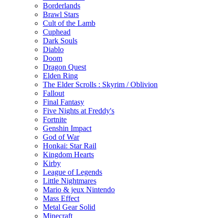
Borderlands
Brawl Stars
Cult of the Lamb
Cuphead
Dark Souls
Diablo
Doom
Dragon Quest
Elden Ring
The Elder Scrolls : Skyrim / Oblivion
Fallout
Final Fantasy
Five Nights at Freddy's
Fortnite
Genshin Impact
God of War
Honkai: Star Rail
Kingdom Hearts
Kirby
League of Legends
Little Nightmares
Mario & jeux Nintendo
Mass Effect
Metal Gear Solid
Minecraft