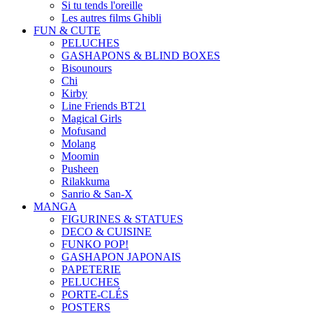
Si tu tends l'oreille
Les autres films Ghibli
FUN & CUTE
PELUCHES
GASHAPONS & BLIND BOXES
Bisounours
Chi
Kirby
Line Friends BT21
Magical Girls
Mofusand
Molang
Moomin
Pusheen
Rilakkuma
Sanrio & San-X
MANGA
FIGURINES & STATUES
DECO & CUISINE
FUNKO POP!
GASHAPON JAPONAIS
PAPETERIE
PELUCHES
PORTE-CLÉS
POSTERS