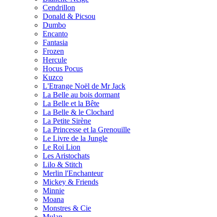
Cendrillon
Donald & Picsou
Dumbo
Encanto
Fantasia
Frozen
Hercule
Hocus Pocus
Kuzco
L'Etrange Noël de Mr Jack
La Belle au bois dormant
La Belle et la Bête
La Belle & le Clochard
La Petite Sirène
La Princesse et la Grenouille
Le Livre de la Jungle
Le Roi Lion
Les Aristochats
Lilo & Stitch
Merlin l'Enchanteur
Mickey & Friends
Minnie
Moana
Monstres & Cie
Mulan