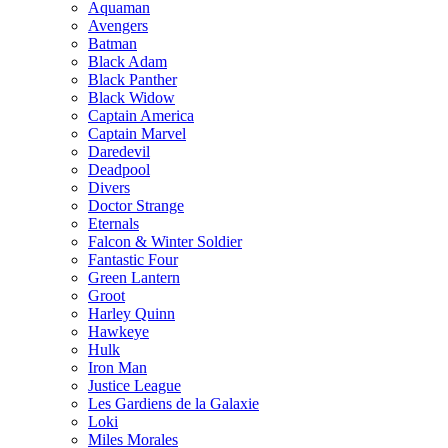
Aquaman
Avengers
Batman
Black Adam
Black Panther
Black Widow
Captain America
Captain Marvel
Daredevil
Deadpool
Divers
Doctor Strange
Eternals
Falcon & Winter Soldier
Fantastic Four
Green Lantern
Groot
Harley Quinn
Hawkeye
Hulk
Iron Man
Justice League
Les Gardiens de la Galaxie
Loki
Miles Morales