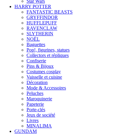
Star Wars
HARRY POTTER
FANTASTIC BEASTS
GRYFFINDOR
HUFFLEPUFF
RAVENCLAW
SLYTHERIN
NOËL
Baguettes
Pop!, figurines, statues
Collectors et répliques
Confiserie
Pins & Bijoux
Costumes cosplay
Vaisselle et cuisine
Décoration
Mode & Accessoires
Peluches
Maroquinerie
Papeterie
Porte-clés
Jeux de société
Livres
MINALIMA
GUNDAM