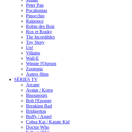
Peter Pan
Pocahontas
Pinocchio
Raiponce
Robin des Bois
Rox et Rouky
The Incredibles
Toy Story
Up!
Villains
Wall-E
Winnie l'Ourson
Zootopia
Autres films
SÉRIES TV
Arcane
Avatar / Korra
Bisounours
Bob l'Eponge
Breaking Bad
Bridgerton
Buffy / Angel
Cobra Kai / Karate Kid
Doctor Who