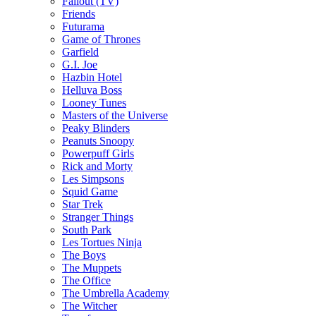
Fallout (TV)
Friends
Futurama
Game of Thrones
Garfield
G.I. Joe
Hazbin Hotel
Helluva Boss
Looney Tunes
Masters of the Universe
Peaky Blinders
Peanuts Snoopy
Powerpuff Girls
Rick and Morty
Les Simpsons
Squid Game
Star Trek
Stranger Things
South Park
Les Tortues Ninja
The Boys
The Muppets
The Office
The Umbrella Academy
The Witcher