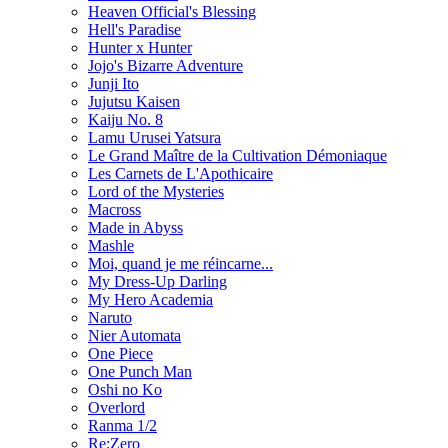
Heaven Official's Blessing
Hell's Paradise
Hunter x Hunter
Jojo's Bizarre Adventure
Junji Ito
Jujutsu Kaisen
Kaiju No. 8
Lamu Urusei Yatsura
Le Grand Maître de la Cultivation Démoniaque
Les Carnets de L'Apothicaire
Lord of the Mysteries
Macross
Made in Abyss
Mashle
Moi, quand je me réincarne...
My Dress-Up Darling
My Hero Academia
Naruto
Nier Automata
One Piece
One Punch Man
Oshi no Ko
Overlord
Ranma 1/2
Re:Zero