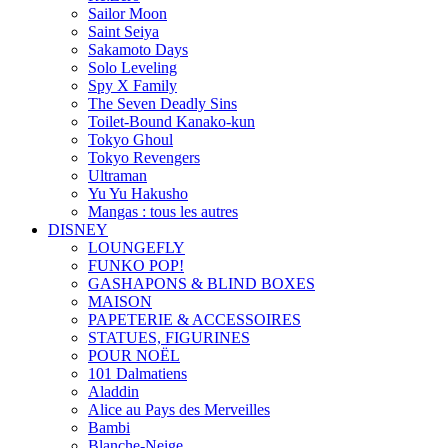
Sailor Moon
Saint Seiya
Sakamoto Days
Solo Leveling
Spy X Family
The Seven Deadly Sins
Toilet-Bound Kanako-kun
Tokyo Ghoul
Tokyo Revengers
Ultraman
Yu Yu Hakusho
Mangas : tous les autres
DISNEY
LOUNGEFLY
FUNKO POP!
GASHAPONS & BLIND BOXES
MAISON
PAPETERIE & ACCESSOIRES
STATUES, FIGURINES
POUR NOËL
101 Dalmatiens
Aladdin
Alice au Pays des Merveilles
Bambi
Blanche-Neige