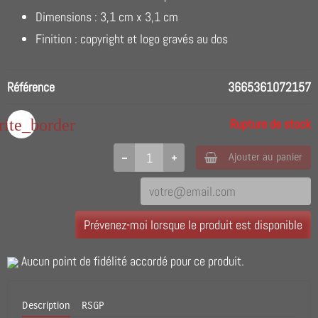
Dimensions : 3,1 cm x 3,1 cm
Finition : copyright et logo gravés au dos
Référence
3665361072157
rite_border
Rupture de stock
Ajouter au panier
Prévenez-moi lorsque le produit est disponible
Aucun point de fidélité accordé pour ce produit.
Description
RSGP