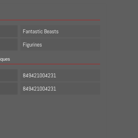
Fantastic Beasts
Figurines
iques
849421004231
849421004231