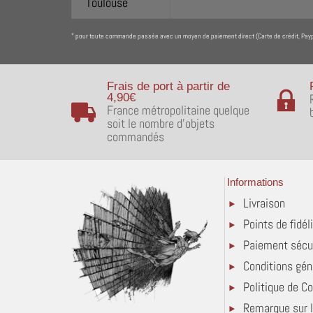
pour toute commande passée avec un moyen de paiement direct (Carte de crédit, Paypa
*
Frais de port à partir de
4,90€
France métropolitaine quelque
soit le nombre d'objets
commandés
Informations
Livraison
Points de fidél
Paiement sécu
Conditions gén
Politique de Co
Remarque sur 