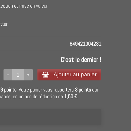
tection et mise en valeur
tter
849421004231
C'est le dernier !
Ajouter au panier
r
3
points
. Votre panier vous rapportera
3
points
qui
mande, en un bon de réduction de
1,50 €
.