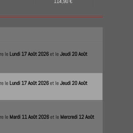
114,90 €
9,95 
re le
Lundi 17 Août 2026
et le
Jeudi 20 Août
re le
Lundi 17 Août 2026
et le
Jeudi 20 Août
re le
Mardi 11 Août 2026
et le
Mercredi 12 Août