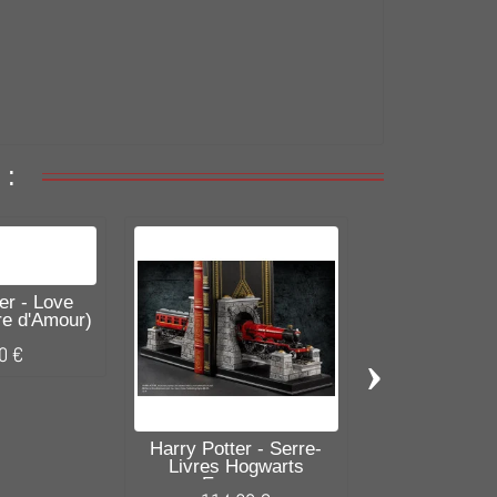
 :
er - Love
tre d'Amour)
›
0 €
Harry Potter - Serre-
Harry Potter
Livres Hogwarts
baguette
Express