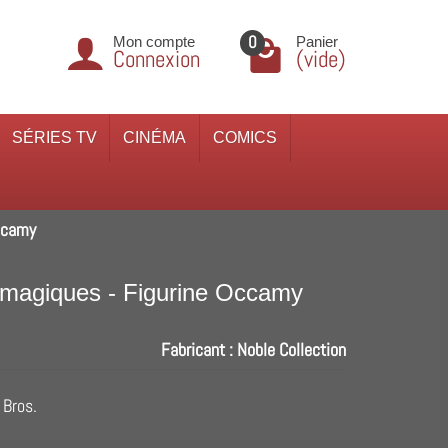
0
Mon compte
Panier
Connexion
(vide)
SÉRIES TV
CINÉMA
COMICS
Occamy
s magiques - Figurine Occamy
Fabricant :
Noble Collection
 Bros.