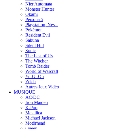
Nier Automata
Monster Hunter
Okami
Persona 5
Playstation, Nes...
Pokémon
Resident Evil
Sakuna
Silent Hill
Sonic
The Last of Us
The Witcher
Tomb Raider
World of Warcraft
Yu-Gi-Oh
Zelda
Autres Jeux Vidéo
MUSIQUE
AC/DC
Iron Maiden
K-Pop
Metallica
Michael Jackson
Motörhead
Queen