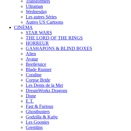
Transformers
Ultraman
Wednesday
Les autres Séries
Autres US Cartoons
CINÉMA
STAR WARS
THE LORD OF THE RINGS
HORREUR
GASHAPONS & BLIND BOXES
Alien
Avatar
Beetlejuice
Blade Runner
Coraline
Corpse Bride
Les Dents de la Mer
DreamWorks Dragons
Dune
E.T.
Fast & Furious
Ghostbusters
Godzilla & Kaiju
Les Goonies
Gremlins