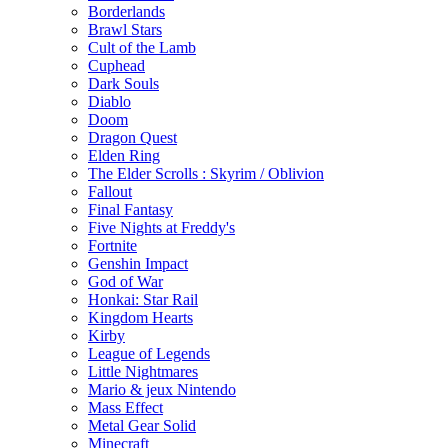
Borderlands
Brawl Stars
Cult of the Lamb
Cuphead
Dark Souls
Diablo
Doom
Dragon Quest
Elden Ring
The Elder Scrolls : Skyrim / Oblivion
Fallout
Final Fantasy
Five Nights at Freddy's
Fortnite
Genshin Impact
God of War
Honkai: Star Rail
Kingdom Hearts
Kirby
League of Legends
Little Nightmares
Mario & jeux Nintendo
Mass Effect
Metal Gear Solid
Minecraft