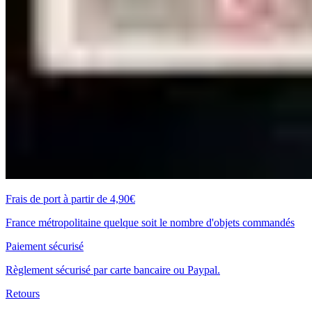
Frais de port à partir de 4,90€
France métropolitaine quelque soit le nombre d'objets commandés
Paiement sécurisé
Règlement sécurisé par carte bancaire ou Paypal.
Retours