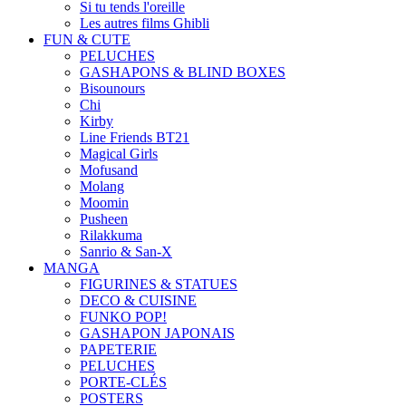
Si tu tends l'oreille
Les autres films Ghibli
FUN & CUTE
PELUCHES
GASHAPONS & BLIND BOXES
Bisounours
Chi
Kirby
Line Friends BT21
Magical Girls
Mofusand
Molang
Moomin
Pusheen
Rilakkuma
Sanrio & San-X
MANGA
FIGURINES & STATUES
DECO & CUISINE
FUNKO POP!
GASHAPON JAPONAIS
PAPETERIE
PELUCHES
PORTE-CLÉS
POSTERS