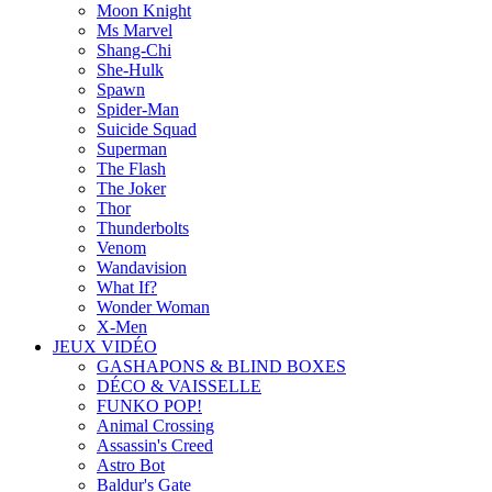
Moon Knight
Ms Marvel
Shang-Chi
She-Hulk
Spawn
Spider-Man
Suicide Squad
Superman
The Flash
The Joker
Thor
Thunderbolts
Venom
Wandavision
What If?
Wonder Woman
X-Men
JEUX VIDÉO
GASHAPONS & BLIND BOXES
DÉCO & VAISSELLE
FUNKO POP!
Animal Crossing
Assassin's Creed
Astro Bot
Baldur's Gate