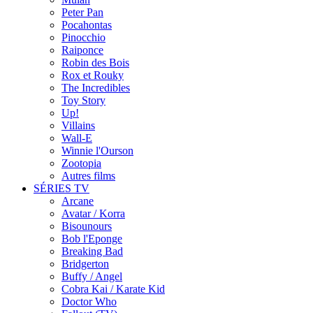
Peter Pan
Pocahontas
Pinocchio
Raiponce
Robin des Bois
Rox et Rouky
The Incredibles
Toy Story
Up!
Villains
Wall-E
Winnie l'Ourson
Zootopia
Autres films
SÉRIES TV
Arcane
Avatar / Korra
Bisounours
Bob l'Eponge
Breaking Bad
Bridgerton
Buffy / Angel
Cobra Kai / Karate Kid
Doctor Who