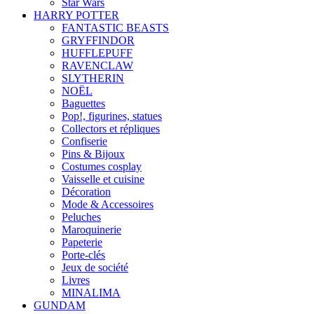
Star Wars
HARRY POTTER
FANTASTIC BEASTS
GRYFFINDOR
HUFFLEPUFF
RAVENCLAW
SLYTHERIN
NOËL
Baguettes
Pop!, figurines, statues
Collectors et répliques
Confiserie
Pins & Bijoux
Costumes cosplay
Vaisselle et cuisine
Décoration
Mode & Accessoires
Peluches
Maroquinerie
Papeterie
Porte-clés
Jeux de société
Livres
MINALIMA
GUNDAM