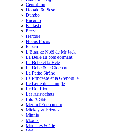
Cendrillon
Donald & Picsou
Dumbo
Encanto
Fantasia
Frozen
Hercule
Hocus Pocus
Kuzco
L'Etrange Noël de Mr Jack
La Belle au bois dormant
La Belle et la Bête
La Belle & le Clochard
La Petite Sirène
La Princesse et la Grenouille
Le Livre de la Jungle
Le Roi Lion
Les Aristochats
Lilo & Stitch
Merlin l'Enchanteur
Mickey & Friends
Minnie
Moana
Monstres & Cie
Mulan