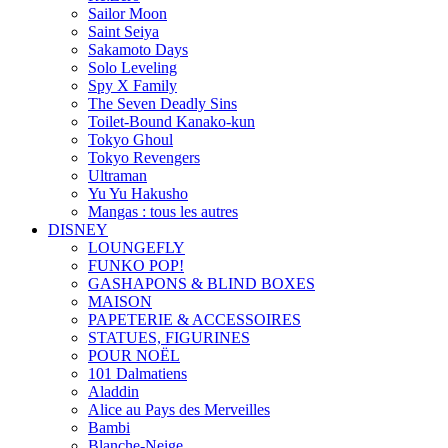
Sailor Moon
Saint Seiya
Sakamoto Days
Solo Leveling
Spy X Family
The Seven Deadly Sins
Toilet-Bound Kanako-kun
Tokyo Ghoul
Tokyo Revengers
Ultraman
Yu Yu Hakusho
Mangas : tous les autres
DISNEY
LOUNGEFLY
FUNKO POP!
GASHAPONS & BLIND BOXES
MAISON
PAPETERIE & ACCESSOIRES
STATUES, FIGURINES
POUR NOËL
101 Dalmatiens
Aladdin
Alice au Pays des Merveilles
Bambi
Blanche-Neige