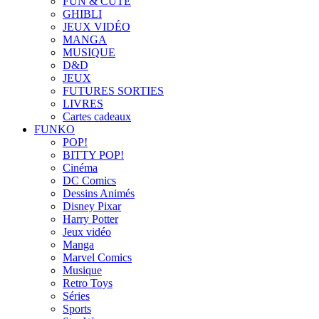
FUN & CUTE
GHIBLI
JEUX VIDÉO
MANGA
MUSIQUE
D&D
JEUX
FUTURES SORTIES
LIVRES
Cartes cadeaux
FUNKO
POP!
BITTY POP!
Cinéma
DC Comics
Dessins Animés
Disney Pixar
Harry Potter
Jeux vidéo
Manga
Marvel Comics
Musique
Retro Toys
Séries
Sports