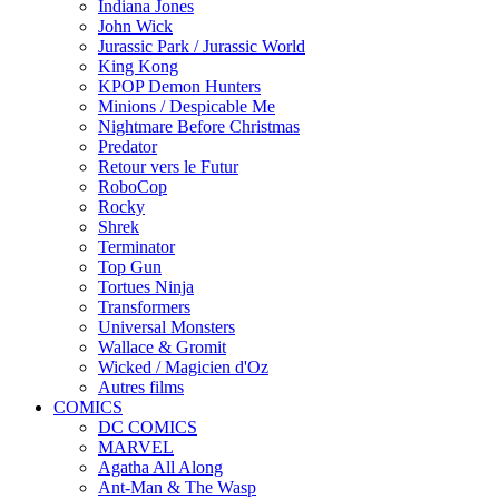
Indiana Jones
John Wick
Jurassic Park / Jurassic World
King Kong
KPOP Demon Hunters
Minions / Despicable Me
Nightmare Before Christmas
Predator
Retour vers le Futur
RoboCop
Rocky
Shrek
Terminator
Top Gun
Tortues Ninja
Transformers
Universal Monsters
Wallace & Gromit
Wicked / Magicien d'Oz
Autres films
COMICS
DC COMICS
MARVEL
Agatha All Along
Ant-Man & The Wasp