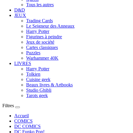
Tous les autres
D&D
JEUX
Trading Cards
Le Seigneur des Anneaux
Harry Potter
Figurines à peindre
Jeux de société
Cartes classiques
Puzzles
Warhammer 40K
LIVRES
Harry Potter
Tolkien
Cuisine geek
Beaux livres & Artbooks
Studio Ghibli
Tarots geek
Filtres
Accueil
COMICS
DC COMICS
DC Funko Pop!