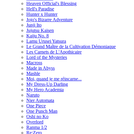
Heaven Official's Blessing
Hell's Paradise
Hunter x Hunter
Jojo's Bizarre Adventure
Junji Ito
Jujutsu Kaisen
Kaiju No. 8
Lamu Urusei Yatsura
Le Grand Maître de la Cultivation Démoniaque
Les Carnets de L'Apothicaire
Lord of the Mysteries
Macross
Made in Abyss
Mashle
Moi, quand je me réincarne...
My Dress-Up Darling
My Hero Academia
Naruto
Nier Automata
One Piece
One Punch Man
Oshi no Ko
Overlord
Ranma 1/2
Re:Zero