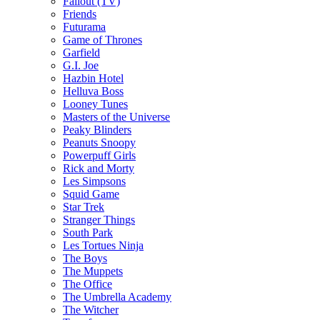
Fallout (TV)
Friends
Futurama
Game of Thrones
Garfield
G.I. Joe
Hazbin Hotel
Helluva Boss
Looney Tunes
Masters of the Universe
Peaky Blinders
Peanuts Snoopy
Powerpuff Girls
Rick and Morty
Les Simpsons
Squid Game
Star Trek
Stranger Things
South Park
Les Tortues Ninja
The Boys
The Muppets
The Office
The Umbrella Academy
The Witcher