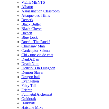
VETEMENTS
Albator
Assassination Classroom
Attaque des Titans
Berserk
Black Butler
Black Clover
Bleach
Blue Lock
Bocchi The Rock!
Chainsaw Man
Cardcaptor Sakura
Chi - une vie de chat
DanDaDan
Death Note
Delicious in Dungeon
Demon Slayer
Dragon ball
Evangelion
Fairy Tail
Frieren
Fullmetal Alchemist
Goldorak
Haikyu!!
Hatsune Miku