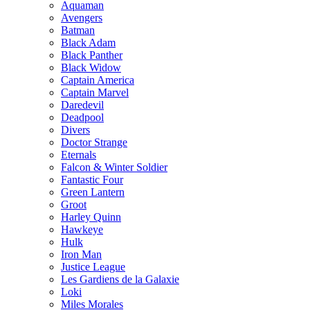
Aquaman
Avengers
Batman
Black Adam
Black Panther
Black Widow
Captain America
Captain Marvel
Daredevil
Deadpool
Divers
Doctor Strange
Eternals
Falcon & Winter Soldier
Fantastic Four
Green Lantern
Groot
Harley Quinn
Hawkeye
Hulk
Iron Man
Justice League
Les Gardiens de la Galaxie
Loki
Miles Morales