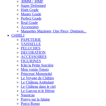
30MM / 30MF
Super Deformed
High Grade
Master Grade
Perfect Grade
Real Grade
Accessoires
Maquettes Mazinger, One Piece, Digimon...
GHIBLI
PAPETERIE
VAISSELLE
PELUCHES
DECORATION
ACCESSOIRES
FIGURINES
Kiki la Petite Sorcière
Mon voisin Totoro
Princesse Mononoké
Le Voyage de Chihiro
Le Château Ambulant
Le Château dans le ciel
Le Garçon et le Héron
Nausicaa
Ponyo sur la falaise
Porco Rosso