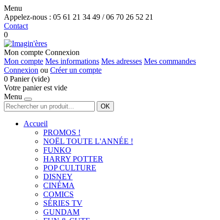
Menu
Appelez-nous :
05 61 21 34 49 / 06 70 26 52 21
Contact
0
Mon compte
Connexion
Mon compte
Mes informations
Mes adresses
Mes commandes
Connexion
ou
Créer un compte
0
Panier
(vide)
Votre panier est vide
Menu
OK
Accueil
PROMOS !
NOËL TOUTE L'ANNÉE !
FUNKO
HARRY POTTER
POP CULTURE
DISNEY
CINÉMA
COMICS
SÉRIES TV
GUNDAM