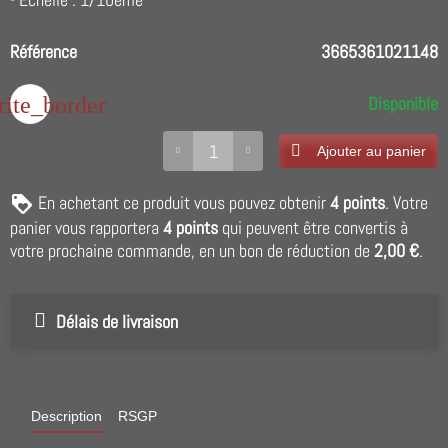
Référence
3665361021148
rite_border
Disponible
Ajouter au panier
En achetant ce produit vous pouvez obtenir
4
points
. Votre
panier vous rapportera
4
points
qui peuvent être convertis à
votre prochaine commande, en un bon de réduction de
2,00 €
.
Délais de livraison
Description
RSGP