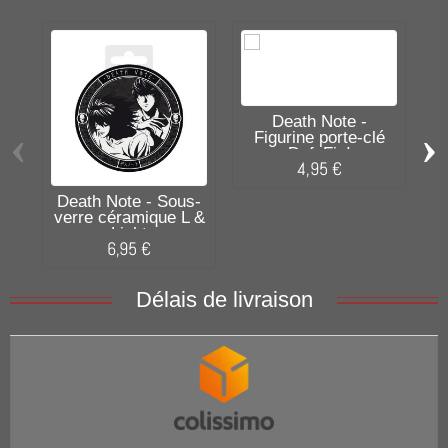
D
Death Note -
‹
›
Figurine porte-clé
DefoFig!
4,95 €
Death Note - Sous-
verre céramique L &
Light
6,95 €
Délais de livraison