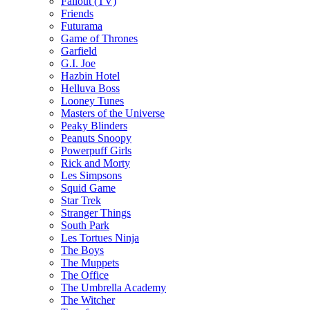
Fallout (TV)
Friends
Futurama
Game of Thrones
Garfield
G.I. Joe
Hazbin Hotel
Helluva Boss
Looney Tunes
Masters of the Universe
Peaky Blinders
Peanuts Snoopy
Powerpuff Girls
Rick and Morty
Les Simpsons
Squid Game
Star Trek
Stranger Things
South Park
Les Tortues Ninja
The Boys
The Muppets
The Office
The Umbrella Academy
The Witcher