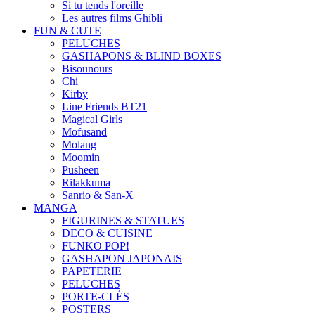
Si tu tends l'oreille
Les autres films Ghibli
FUN & CUTE
PELUCHES
GASHAPONS & BLIND BOXES
Bisounours
Chi
Kirby
Line Friends BT21
Magical Girls
Mofusand
Molang
Moomin
Pusheen
Rilakkuma
Sanrio & San-X
MANGA
FIGURINES & STATUES
DECO & CUISINE
FUNKO POP!
GASHAPON JAPONAIS
PAPETERIE
PELUCHES
PORTE-CLÉS
POSTERS