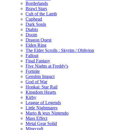
Borderlands
Brawl Stars
Cult of the Lamb
Cuphead
Dark Souls
Diablo
Doom
Dragon Quest
Elden Ring
The Elder Scrolls : Skyrim / Oblivion
Fallout
Final Fantasy
Five Nights at Freddy's
Fortnite
Genshin Impact
God of War
Honkai: Star Rail
Kingdom Hearts
Kirby
League of Legends
Little Nightmares
Mario & jeux Nintendo
Mass Effect
Metal Gear Solid
Minecraft