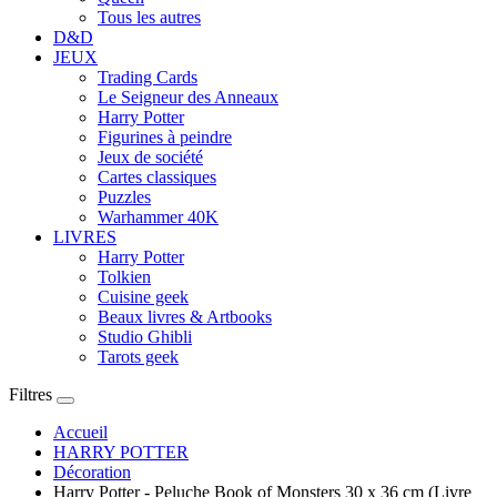
Tous les autres
D&D
JEUX
Trading Cards
Le Seigneur des Anneaux
Harry Potter
Figurines à peindre
Jeux de société
Cartes classiques
Puzzles
Warhammer 40K
LIVRES
Harry Potter
Tolkien
Cuisine geek
Beaux livres & Artbooks
Studio Ghibli
Tarots geek
Filtres
Accueil
HARRY POTTER
Décoration
Harry Potter - Peluche Book of Monsters 30 x 36 cm (Livre