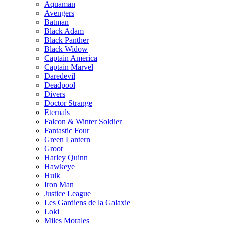
Aquaman
Avengers
Batman
Black Adam
Black Panther
Black Widow
Captain America
Captain Marvel
Daredevil
Deadpool
Divers
Doctor Strange
Eternals
Falcon & Winter Soldier
Fantastic Four
Green Lantern
Groot
Harley Quinn
Hawkeye
Hulk
Iron Man
Justice League
Les Gardiens de la Galaxie
Loki
Miles Morales