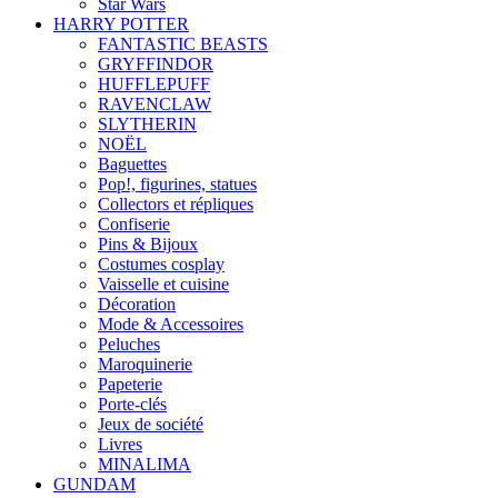
Star Wars
HARRY POTTER
FANTASTIC BEASTS
GRYFFINDOR
HUFFLEPUFF
RAVENCLAW
SLYTHERIN
NOËL
Baguettes
Pop!, figurines, statues
Collectors et répliques
Confiserie
Pins & Bijoux
Costumes cosplay
Vaisselle et cuisine
Décoration
Mode & Accessoires
Peluches
Maroquinerie
Papeterie
Porte-clés
Jeux de société
Livres
MINALIMA
GUNDAM