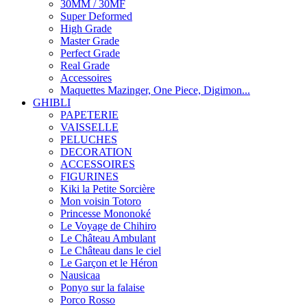
30MM / 30MF
Super Deformed
High Grade
Master Grade
Perfect Grade
Real Grade
Accessoires
Maquettes Mazinger, One Piece, Digimon...
GHIBLI
PAPETERIE
VAISSELLE
PELUCHES
DECORATION
ACCESSOIRES
FIGURINES
Kiki la Petite Sorcière
Mon voisin Totoro
Princesse Mononoké
Le Voyage de Chihiro
Le Château Ambulant
Le Château dans le ciel
Le Garçon et le Héron
Nausicaa
Ponyo sur la falaise
Porco Rosso