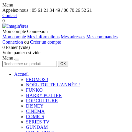
Menu
Appelez-nous :
05 61 21 34 49 / 06 70 26 52 21
Contact
0
Mon compte
Connexion
Mon compte
Mes informations
Mes adresses
Mes commandes
Connexion
ou
Créer un compte
0
Panier
(vide)
Votre panier est vide
Menu
OK
Accueil
PROMOS !
NOËL TOUTE L'ANNÉE !
FUNKO
HARRY POTTER
POP CULTURE
DISNEY
CINÉMA
COMICS
SÉRIES TV
GUNDAM