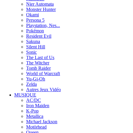
Nier Automata
Monster Hunter
Okami
Persona 5
Playstation, Nes...
Pokémon
Resident Evil
Sakuna
Silent Hill
Sonic
The Last of Us
The Witcher
Tomb Raider
World of Warcraft
Yu-Gi-Oh
Zelda
Autres Jeux Vidéo
MUSIQUE
AC/DC
Iron Maiden
K-Pop
Metallica
Michael Jackson
Motörhead
Queen