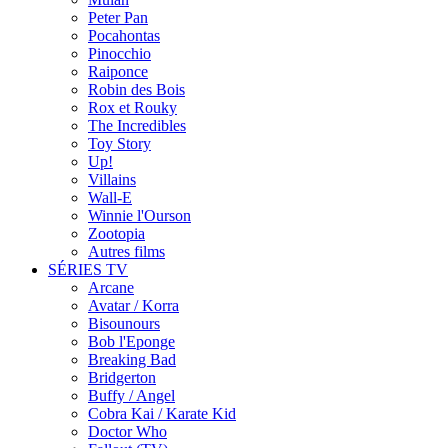
Peter Pan
Pocahontas
Pinocchio
Raiponce
Robin des Bois
Rox et Rouky
The Incredibles
Toy Story
Up!
Villains
Wall-E
Winnie l'Ourson
Zootopia
Autres films
SÉRIES TV
Arcane
Avatar / Korra
Bisounours
Bob l'Eponge
Breaking Bad
Bridgerton
Buffy / Angel
Cobra Kai / Karate Kid
Doctor Who