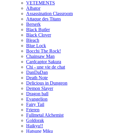
VETEMENTS
Albator
Assassination Classroom
Attaque des Titans
Berserk
Black Butler
Black Clover
Bleach
Blue Lock
Bocchi The Rock!
Chainsaw Man
Cardcaptor Sakura
Chi - une vie de chat
DanDaDan
Death Note
Delicious in Dungeon
Demon Slayer
Dragon ball
Evangelion
Fairy Tail
Frieren
Fullmetal Alchemist
Goldorak
Haikyu!!
Hatsune Miku