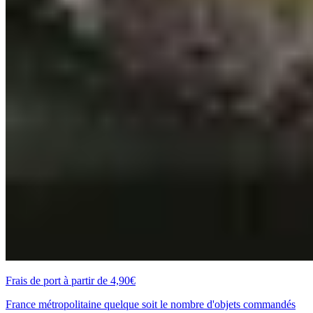
Frais de port à partir de 4,90€
France métropolitaine quelque soit le nombre d'objets commandés