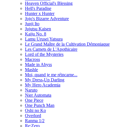
Heaven Official's Blessing
Hell's Paradise
Hunter x Hunter
Jojo's Bizarre Adventure
Junji Ito
Jujutsu Kaisen
Kaiju No. 8
Lamu Urusei Yatsura
Le Grand Maître de la Cultivation Démoniaque
Les Carnets de L'Apothicaire
Lord of the Mysteries
Macross
Made in Abyss
Mashle
Moi, quand je me réincarne...
My Dress-Up Darling
My Hero Academia
Naruto
Nier Automata
One Piece
One Punch Man
Oshi no Ko
Overlord
Ranma 1/2
Re:Zero