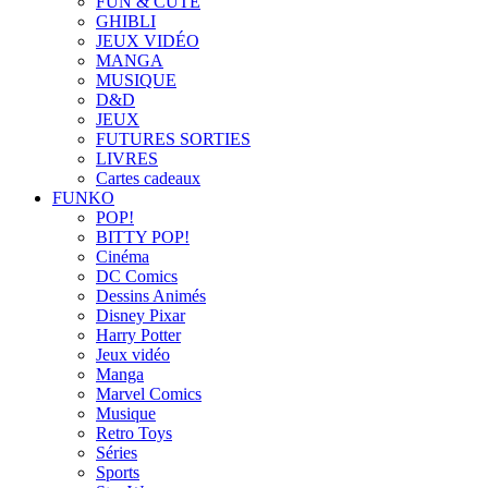
FUN & CUTE
GHIBLI
JEUX VIDÉO
MANGA
MUSIQUE
D&D
JEUX
FUTURES SORTIES
LIVRES
Cartes cadeaux
FUNKO
POP!
BITTY POP!
Cinéma
DC Comics
Dessins Animés
Disney Pixar
Harry Potter
Jeux vidéo
Manga
Marvel Comics
Musique
Retro Toys
Séries
Sports