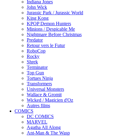
Indiana Jones
John Wick
Jurassic Park / Jurassic World
King Kong
KPOP Demon Hunters
Minions / Despicable Me
Nightmare Before Christmas
Predator
Retour vers le Futur
RoboCop
Rocky
Shrek
Terminator
Top Gun
Tortues Ninja
Transformers
Universal Monsters
Wallace & Gromit
Wicked / Magicien d'Oz
Autres films
COMICS
DC COMICS
MARVEL
Agatha All Along
Ant-Man & The Wasp