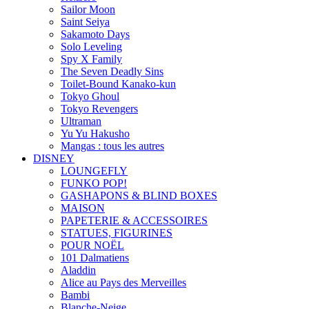
Sailor Moon
Saint Seiya
Sakamoto Days
Solo Leveling
Spy X Family
The Seven Deadly Sins
Toilet-Bound Kanako-kun
Tokyo Ghoul
Tokyo Revengers
Ultraman
Yu Yu Hakusho
Mangas : tous les autres
DISNEY
LOUNGEFLY
FUNKO POP!
GASHAPONS & BLIND BOXES
MAISON
PAPETERIE & ACCESSOIRES
STATUES, FIGURINES
POUR NOËL
101 Dalmatiens
Aladdin
Alice au Pays des Merveilles
Bambi
Blanche-Neige