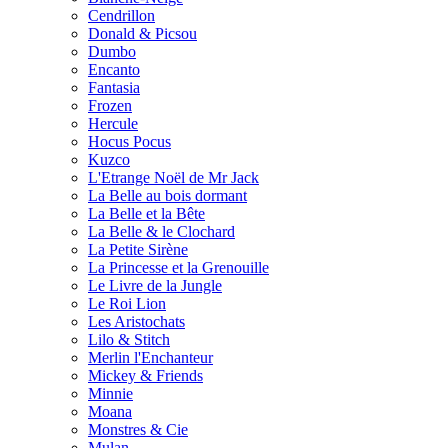
Cendrillon
Donald & Picsou
Dumbo
Encanto
Fantasia
Frozen
Hercule
Hocus Pocus
Kuzco
L'Etrange Noël de Mr Jack
La Belle au bois dormant
La Belle et la Bête
La Belle & le Clochard
La Petite Sirène
La Princesse et la Grenouille
Le Livre de la Jungle
Le Roi Lion
Les Aristochats
Lilo & Stitch
Merlin l'Enchanteur
Mickey & Friends
Minnie
Moana
Monstres & Cie
Mulan