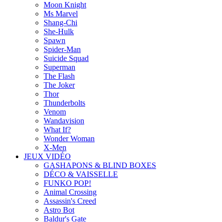
Moon Knight
Ms Marvel
Shang-Chi
She-Hulk
Spawn
Spider-Man
Suicide Squad
Superman
The Flash
The Joker
Thor
Thunderbolts
Venom
Wandavision
What If?
Wonder Woman
X-Men
JEUX VIDÉO
GASHAPONS & BLIND BOXES
DÉCO & VAISSELLE
FUNKO POP!
Animal Crossing
Assassin's Creed
Astro Bot
Baldur's Gate