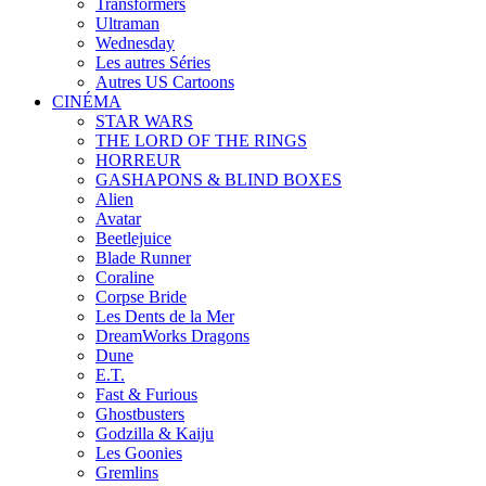
Transformers
Ultraman
Wednesday
Les autres Séries
Autres US Cartoons
CINÉMA
STAR WARS
THE LORD OF THE RINGS
HORREUR
GASHAPONS & BLIND BOXES
Alien
Avatar
Beetlejuice
Blade Runner
Coraline
Corpse Bride
Les Dents de la Mer
DreamWorks Dragons
Dune
E.T.
Fast & Furious
Ghostbusters
Godzilla & Kaiju
Les Goonies
Gremlins