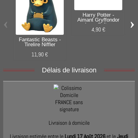
Harry Potter -
‹
›
Aimant Gryffondor
Logo Soft...
4,90 €
Fantastic Beasts -
Tirelire Niffler
11,90 €
Délais de livraison
Livraison à domicile
Livraison estimée entre le
Lundi 17 Août 2026
et le
Jeudi