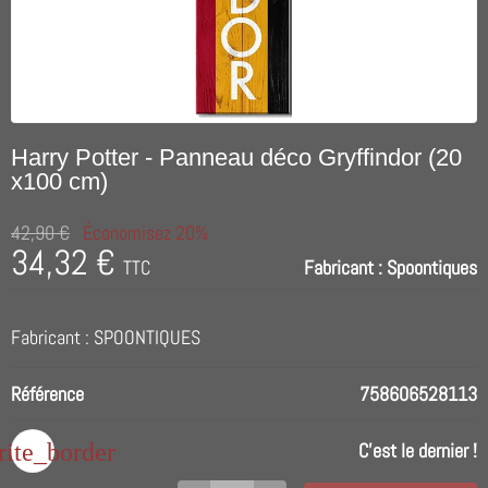
Harry Potter - Panneau déco Gryffindor (20
x100 cm)
42,90 €
Économisez 20%
34,32 €
TTC
Fabricant :
Spoontiques
Fabricant : SPOONTIQUES
Référence
758606528113
rite_border
C'est le dernier !