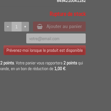
8494210041182
Rupture de stock
Ajouter au panier
Prévenez-moi lorsque le produit est disponible
r
2
points
. Votre panier vous rapportera
2
points
qui
mande, en un bon de réduction de
1,00 €
.