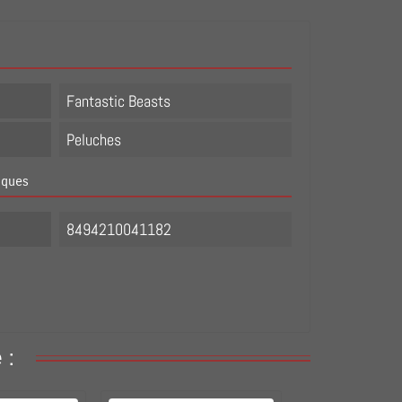
Fantastic Beasts
Peluches
iques
8494210041182
 :