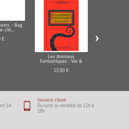
easts - Bag
Fantastic B
e-clé...
Figurine arti
›
0 €
9,90 
Les Animaux
Fantastiques : Vie &
habitat
13,90 €
Service client
ant 14
Du lundi au vendredi de 11h à
18h