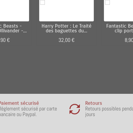
c Beasts -
Harry Potter : Le Traité
Fantastic B
livander -...
des baguettes du...
clip port
,90 €
32,00 €
8,9
Paiement sécurisé
Retours
Règlement sécurisé par carte
Retours possibles pend
bancaire ou Paypal.
jours