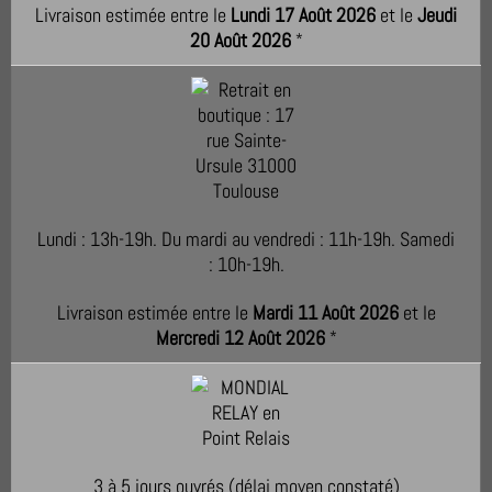
Livraison estimée entre le
Lundi 17 Août 2026
et le
Jeudi
20 Août 2026
*
Lundi : 13h-19h. Du mardi au vendredi : 11h-19h. Samedi
: 10h-19h.
Livraison estimée entre le
Mardi 11 Août 2026
et le
Mercredi 12 Août 2026
*
3 à 5 jours ouvrés (délai moyen constaté)