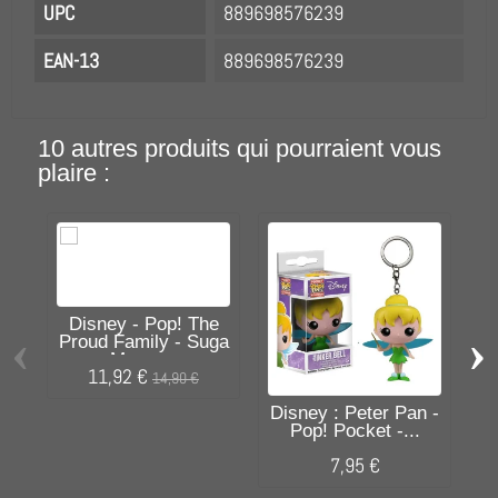
UPC
889698576239
EAN-13
889698576239
10 autres produits qui pourraient vous
plaire :
Disney - Pop! The
‹
›
Proud Family - Suga
Mama...
11,92 €
14,90 €
Disney : Peter Pan -
Pop! Pocket -...
7,95 €