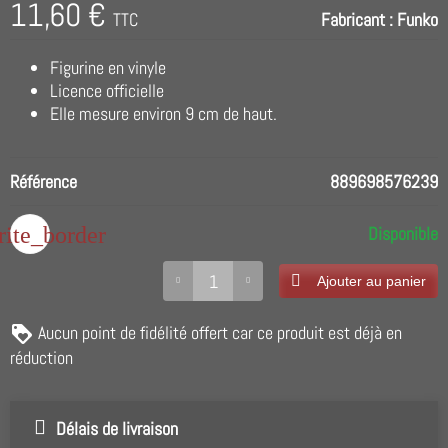
11,60 €
TTC
Fabricant :
Funko
Figurine en vinyle
Licence officielle
Elle mesure environ 9 cm de haut.
Référence
889698576239
rite_border
Disponible
Ajouter au panier
Aucun point de fidélité offert car ce produit est déjà en
réduction
Délais de livraison