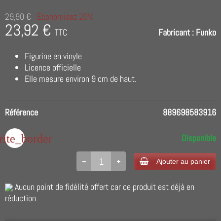
29,90 €
Économisez 20%
23,92 €
TTC
Fabricant :
Funko
Figurine en vinyle
Licence officielle
Elle mesure environ 9 cm de haut.
Référence
889698583916
rite_border
Disponible
Ajouter au panier
Aucun point de fidélité offert car ce produit est déjà en
réduction