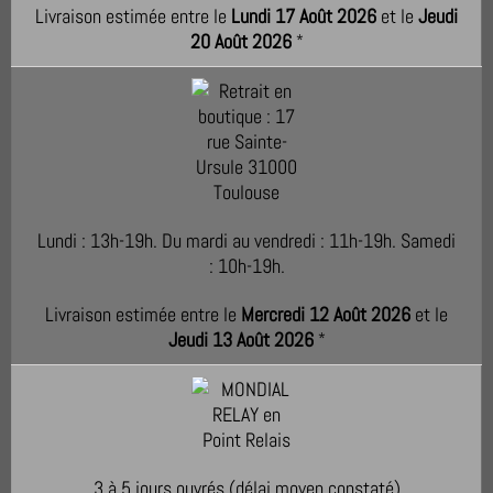
Livraison estimée entre le
Lundi 17 Août 2026
et le
Jeudi
20 Août 2026
*
Lundi : 13h-19h. Du mardi au vendredi : 11h-19h. Samedi
: 10h-19h.
Livraison estimée entre le
Mercredi 12 Août 2026
et le
Jeudi 13 Août 2026
*
3 à 5 jours ouvrés (délai moyen constaté)