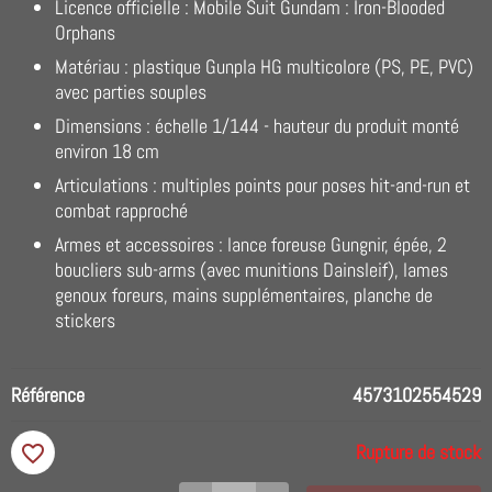
Licence officielle : Mobile Suit Gundam : Iron-Blooded
Orphans
Matériau : plastique Gunpla HG multicolore (PS, PE, PVC)
avec parties souples
Dimensions : échelle 1/144 - hauteur du produit monté
environ 18 cm
Articulations : multiples points pour poses hit-and-run et
combat rapproché
Armes et accessoires : lance foreuse Gungnir, épée, 2
boucliers sub-arms (avec munitions Dainsleif), lames
genoux foreurs, mains supplémentaires, planche de
stickers
Référence
4573102554529
Rupture de stock
favorite_border