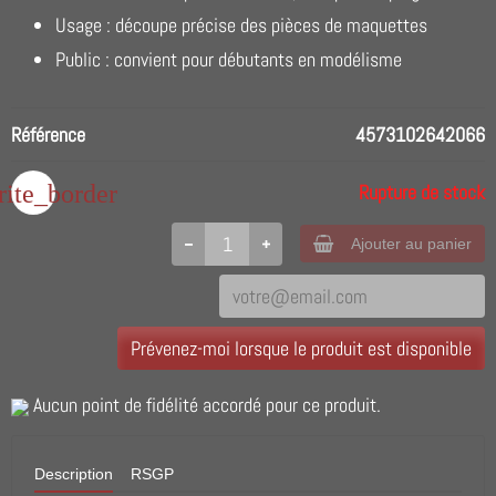
Usage : découpe précise des pièces de maquettes
Public : convient pour débutants en modélisme
Référence
4573102642066
rite_border
Rupture de stock
Ajouter au panier
Prévenez-moi lorsque le produit est disponible
Aucun point de fidélité accordé pour ce produit.
Description
RSGP