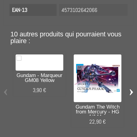
EAN-13
4573102642066
10 autres produits qui pourraient vous
plaire :
Gundam - Marqueur
GM08 Yellow
‹
›
3,90 €
3
Gundam The Witch
from Mercury - HG
1/144...
22,90 €