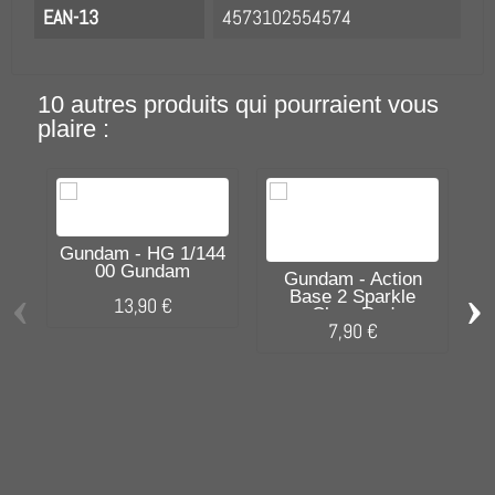
EAN-13
4573102554574
10 autres produits qui pourraient vous
plaire :
Gundam - HG 1/144
00 Gundam
Gundam - Action
‹
›
Base 2 Sparkle
13,90 €
Clear Red
M
7,90 €