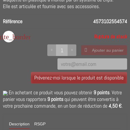
Elle est articulée et fournie avec ses accessoires.
Référence
4573102554574
rite_border
Rupture de stock
Ajouter au panier
Prévenez-moi lorsque le produit est disponible
En achetant ce produit vous pouvez obtenir
9
points
. Votre
panier vous rapportera
9
points
qui peuvent être convertis à
votre prochaine commande, en un bon de réduction de
4,50 €
.
Description
RSGP