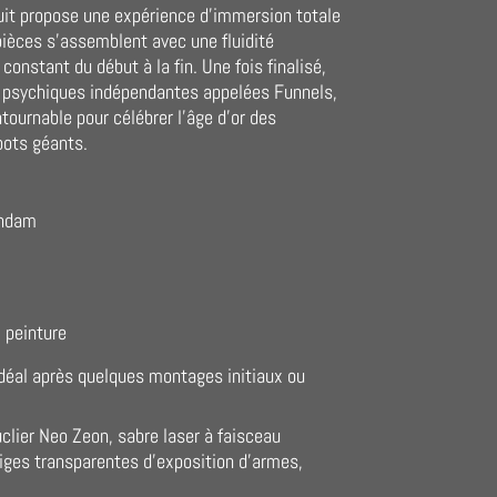
duit propose une expérience d'immersion totale
 pièces s'assemblent avec une fluidité
onstant du début à la fin. Une fois finalisé,
 psychiques indépendantes appelées Funnels,
ournable pour célébrer l'âge d'or des
bots géants.
undam
)
ni peinture
 idéal après quelques montages initiaux ou
clier Neo Zeon, sabre laser à faisceau
tiges transparentes d'exposition d'armes,