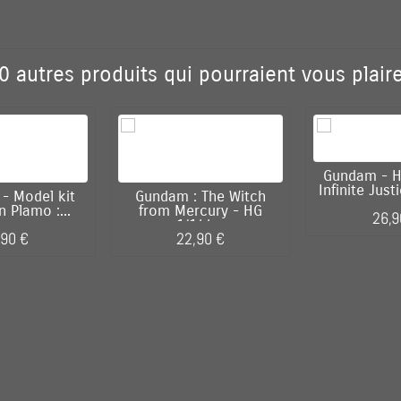
0 autres produits qui pourraient vous plaire
Gundam - H
Infinite Jus
- Model kit
Gundam : The Witch
n Plamo :...
from Mercury - HG
26,9
1/144...
,90 €
22,90 €