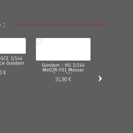
 :
GCE 1/144
tice Gundam
Gundam - HG 1/144
Me02R-F01 Messer
›
0 €
Evangelion - 
Type-F01
DX Transp
31,90 €
74,90