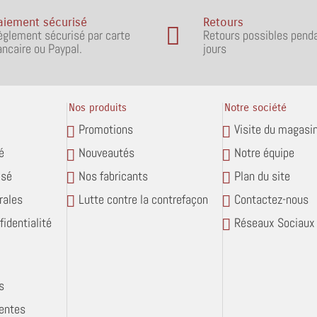
aiement sécurisé
Retours
èglement sécurisé par carte
Retours possibles pend
ancaire ou Paypal.
jours
Nos produits
Notre société
Promotions
Visite du magasi
é
Nouveautés
Notre équipe
isé
Nos fabricants
Plan du site
rales
Lutte contre la contrefaçon
Contactez-nous
fidentialité
Réseaux Sociaux
s
entes