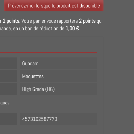
Prévenez-moi lorsque le produit est disponible
ir
2
points
. Votre panier vous rapportera
2
points
qui
mande, en un bon de réduction de
1,00 €
.
Gundam
Maquettes
High Grade (HG)
iques
4573102587770