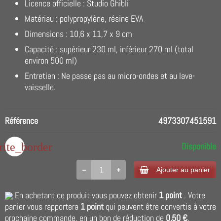
Licence officielle : Studio Ghibli
Matériau : polypropylène, résine EVA
Dimensions : 10,6 x 11,7 x 9 cm
Capacité : supérieur 230 ml, inférieur 270 ml (total
environ 500 ml)
Entretien : Ne passe pas au micro-ondes et au lave-
vaisselle.
Référence
4973307451591
rite_border
Disponible
Ajouter au panier
En achetant ce produit vous pouvez obtenir
1
point
. Votre
panier vous rapportera
1
point
qui peuvent être convertis à votre
prochaine commande, en un bon de réduction de
0,50 €
.