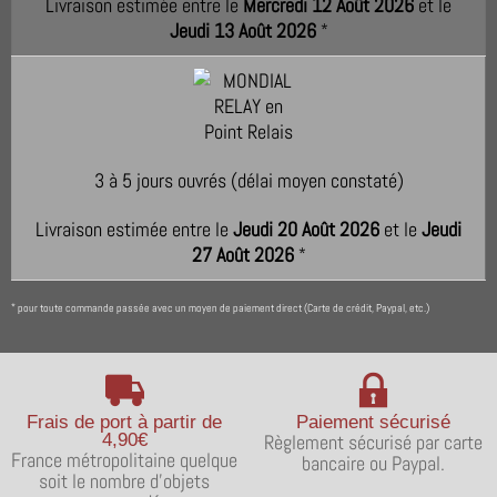
Livraison estimée entre le
Mercredi 12 Août 2026
et le
Jeudi 13 Août 2026
*
3 à 5 jours ouvrés (délai moyen constaté)
Livraison estimée entre le
Jeudi 20 Août 2026
et le
Jeudi
27 Août 2026
*
pour toute commande passée avec un moyen de paiement direct (Carte de crédit, Paypal, etc.)
*
Frais de port à partir de
Paiement sécurisé
4,90€
Règlement sécurisé par carte
France métropolitaine quelque
bancaire ou Paypal.
soit le nombre d'objets