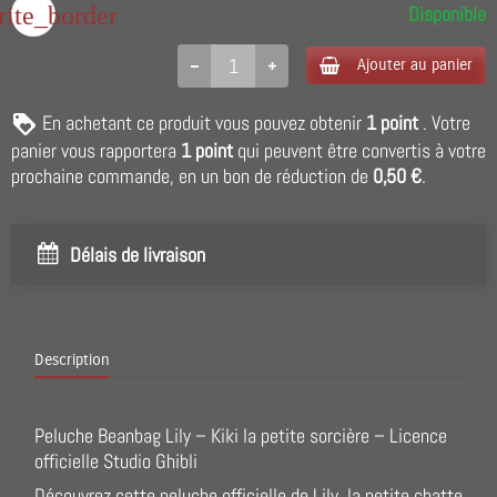
rite_border
Disponible
Ajouter au panier
En achetant ce produit vous pouvez obtenir
1
point
. Votre
panier vous rapportera
1
point
qui peuvent être convertis à votre
prochaine commande, en un bon de réduction de
0,50 €
.
Délais de livraison
Description
Peluche Beanbag Lily – Kiki la petite sorcière – Licence
officielle Studio Ghibli
Découvrez cette peluche officielle de Lily, la petite chatte