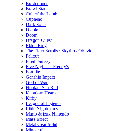
Borderlands
Brawl Stars
Cult of the Lamb
Cuphead
Dark Souls
Diablo
Doom
Dragon Quest
Elden Ring
The Elder Scrolls : Skyrim / Oblivion
Fallout
Final Fantasy
Five Nights at Freddy's
Fortnite
Genshin Impact
God of War
Honkai: Star Rail
Kingdom Hearts
Kirby
League of Legends
Little Nightmares
Mario & jeux Nintendo
Mass Effect
Metal Gear Solid
Minecraft