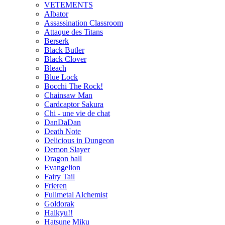
VETEMENTS
Albator
Assassination Classroom
Attaque des Titans
Berserk
Black Butler
Black Clover
Bleach
Blue Lock
Bocchi The Rock!
Chainsaw Man
Cardcaptor Sakura
Chi - une vie de chat
DanDaDan
Death Note
Delicious in Dungeon
Demon Slayer
Dragon ball
Evangelion
Fairy Tail
Frieren
Fullmetal Alchemist
Goldorak
Haikyu!!
Hatsune Miku