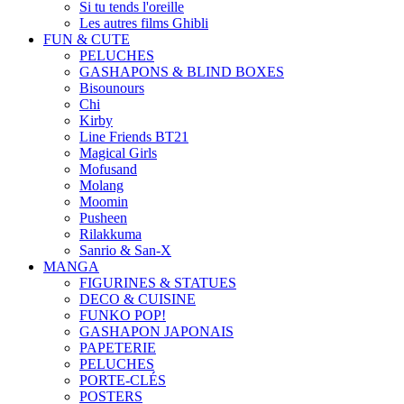
Si tu tends l'oreille
Les autres films Ghibli
FUN & CUTE
PELUCHES
GASHAPONS & BLIND BOXES
Bisounours
Chi
Kirby
Line Friends BT21
Magical Girls
Mofusand
Molang
Moomin
Pusheen
Rilakkuma
Sanrio & San-X
MANGA
FIGURINES & STATUES
DECO & CUISINE
FUNKO POP!
GASHAPON JAPONAIS
PAPETERIE
PELUCHES
PORTE-CLÉS
POSTERS