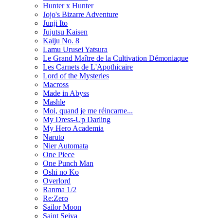
Hunter x Hunter
Jojo's Bizarre Adventure
Junji Ito
Jujutsu Kaisen
Kaiju No. 8
Lamu Urusei Yatsura
Le Grand Maître de la Cultivation Démoniaque
Les Carnets de L'Apothicaire
Lord of the Mysteries
Macross
Made in Abyss
Mashle
Moi, quand je me réincarne...
My Dress-Up Darling
My Hero Academia
Naruto
Nier Automata
One Piece
One Punch Man
Oshi no Ko
Overlord
Ranma 1/2
Re:Zero
Sailor Moon
Saint Seiya