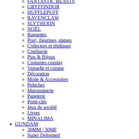
FANTASTIC BEASTS
GRYFFINDOR
HUFFLEPUFF
RAVENCLAW
SLYTHERIN
NOËL
Baguettes
Pop!, figurines, statues
Collectors et répliques
Confiserie
Pins & Bijoux
Costumes cosplay
Vaisselle et cuisine
Décoration
Mode & Accessoires
Peluches
Maroquinerie
Papeterie
Porte-clés
Jeux de société
Livres
MINALIMA
GUNDAM
30MM / 30MF
Super Deformed