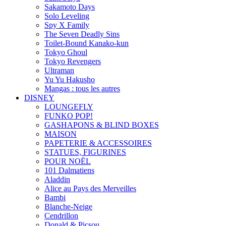
Sakamoto Days
Solo Leveling
Spy X Family
The Seven Deadly Sins
Toilet-Bound Kanako-kun
Tokyo Ghoul
Tokyo Revengers
Ultraman
Yu Yu Hakusho
Mangas : tous les autres
DISNEY
LOUNGEFLY
FUNKO POP!
GASHAPONS & BLIND BOXES
MAISON
PAPETERIE & ACCESSOIRES
STATUES, FIGURINES
POUR NOËL
101 Dalmatiens
Aladdin
Alice au Pays des Merveilles
Bambi
Blanche-Neige
Cendrillon
Donald & Picsou