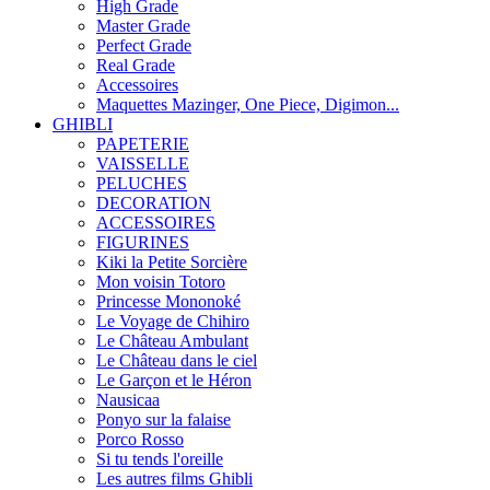
High Grade
Master Grade
Perfect Grade
Real Grade
Accessoires
Maquettes Mazinger, One Piece, Digimon...
GHIBLI
PAPETERIE
VAISSELLE
PELUCHES
DECORATION
ACCESSOIRES
FIGURINES
Kiki la Petite Sorcière
Mon voisin Totoro
Princesse Mononoké
Le Voyage de Chihiro
Le Château Ambulant
Le Château dans le ciel
Le Garçon et le Héron
Nausicaa
Ponyo sur la falaise
Porco Rosso
Si tu tends l'oreille
Les autres films Ghibli