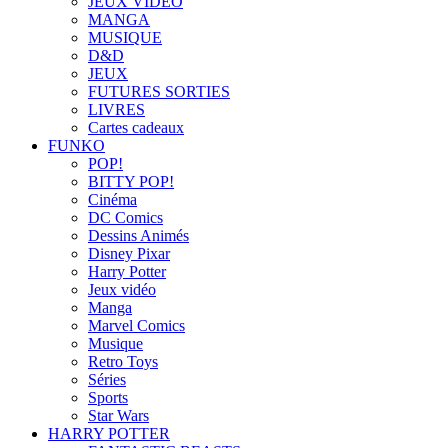
JEUX VIDÉO
MANGA
MUSIQUE
D&D
JEUX
FUTURES SORTIES
LIVRES
Cartes cadeaux
FUNKO
POP!
BITTY POP!
Cinéma
DC Comics
Dessins Animés
Disney Pixar
Harry Potter
Jeux vidéo
Manga
Marvel Comics
Musique
Retro Toys
Séries
Sports
Star Wars
HARRY POTTER