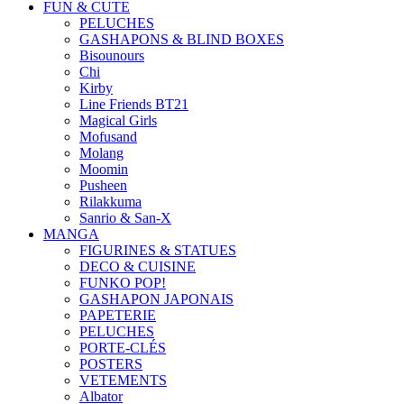
FUN & CUTE
PELUCHES
GASHAPONS & BLIND BOXES
Bisounours
Chi
Kirby
Line Friends BT21
Magical Girls
Mofusand
Molang
Moomin
Pusheen
Rilakkuma
Sanrio & San-X
MANGA
FIGURINES & STATUES
DECO & CUISINE
FUNKO POP!
GASHAPON JAPONAIS
PAPETERIE
PELUCHES
PORTE-CLÉS
POSTERS
VETEMENTS
Albator