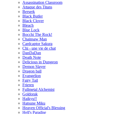
Assassination Classroom
Attaque des Titans
Berserk
Black Butler
Black Clover
Bleach
Blue Lock
Bocchi The Rock!
Chainsaw Man
Cardcaptor Sakura
Chi - une vie de chat
DanDaDan
Death Note
Delicious in Dungeon
Demon Slayer
Dragon ball
Evangelion
Fairy Tail
Frieren
Fullmetal Alchemist
Goldorak
Haikyu!!
Hatsune Miku
Heaven Official's Blessing
Hell's Paradise