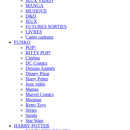
JEUX VIDÉO
MANGA
MUSIQUE
D&D
JEUX
FUTURES SORTIES
LIVRES
Cartes cadeaux
FUNKO
POP!
BITTY POP!
Cinéma
DC Comics
Dessins Animés
Disney Pixar
Harry Potter
Jeux vidéo
Manga
Marvel Comics
Musique
Retro Toys
Séries
Sports
Star Wars
HARRY POTTER