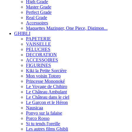
High Grade
Master Grade
Perfect Grade
Real Grade
Accessoires
Maquettes Mazinger, One Piece, Digimon...
GHIBLI
PAPETERIE
VAISSELLE
PELUCHES
DECORATION
ACCESSOIRES
FIGURINES
Kiki la Petite Sorcière
Mon voisin Totoro
Princesse Mononoké
Le Voyage de Chihiro
Le Château Ambulant
Le Château dans le ciel
Le Garçon et le Héron
Nausicaa
Ponyo sur la falaise
Porco Rosso
Si tu tends l'oreille
Les autres films Ghibli