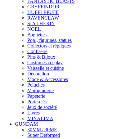
FANTASTIC BEASTS
GRYFFINDOR
HUFFLEPUFF
RAVENCLAW
SLYTHERIN
NOËL
Baguettes
Pop!, figurines, statues
Collectors et répliques
Confiserie
Pins & Bijoux
Costumes cosplay
Vaisselle et cuisine
Décoration
Mode & Accessoires
Peluches
Maroquinerie
Papeterie
Porte-clés
Jeux de société
Livres
MINALIMA
GUNDAM
30MM / 30MF
Super Deformed