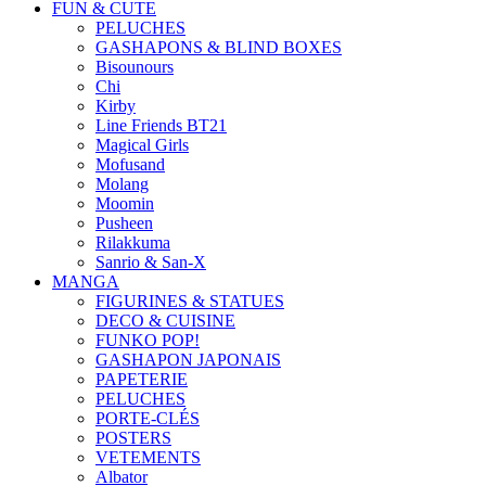
FUN & CUTE
PELUCHES
GASHAPONS & BLIND BOXES
Bisounours
Chi
Kirby
Line Friends BT21
Magical Girls
Mofusand
Molang
Moomin
Pusheen
Rilakkuma
Sanrio & San-X
MANGA
FIGURINES & STATUES
DECO & CUISINE
FUNKO POP!
GASHAPON JAPONAIS
PAPETERIE
PELUCHES
PORTE-CLÉS
POSTERS
VETEMENTS
Albator