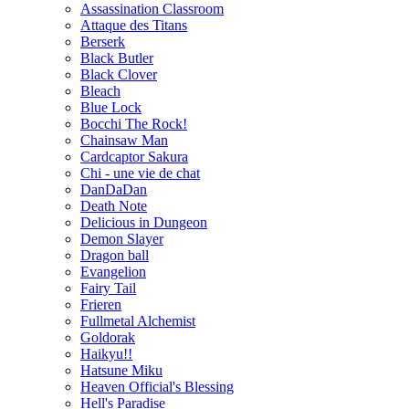
Assassination Classroom
Attaque des Titans
Berserk
Black Butler
Black Clover
Bleach
Blue Lock
Bocchi The Rock!
Chainsaw Man
Cardcaptor Sakura
Chi - une vie de chat
DanDaDan
Death Note
Delicious in Dungeon
Demon Slayer
Dragon ball
Evangelion
Fairy Tail
Frieren
Fullmetal Alchemist
Goldorak
Haikyu!!
Hatsune Miku
Heaven Official's Blessing
Hell's Paradise