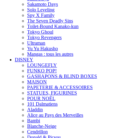
Sakamoto Days
Solo Leveling
Spy X Family
The Seven Deadly Sins
Toilet-Bound Kanako-kun
Tokyo Ghoul
Tokyo Revengers
Ultraman
Yu Yu Hakusho
Mangas : tous les autres
DISNEY
LOUNGEFLY
FUNKO POP!
GASHAPONS & BLIND BOXES
MAISON
PAPETERIE & ACCESSOIRES
STATUES, FIGURINES
POUR NOËL
101 Dalmatiens
Aladdin
Alice au Pays des Merveilles
Bambi
Blanche-Neige
Cendrillon
Donald & Picsou