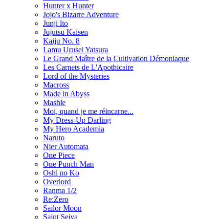
Hunter x Hunter
Jojo's Bizarre Adventure
Junji Ito
Jujutsu Kaisen
Kaiju No. 8
Lamu Urusei Yatsura
Le Grand Maître de la Cultivation Démoniaque
Les Carnets de L'Apothicaire
Lord of the Mysteries
Macross
Made in Abyss
Mashle
Moi, quand je me réincarne...
My Dress-Up Darling
My Hero Academia
Naruto
Nier Automata
One Piece
One Punch Man
Oshi no Ko
Overlord
Ranma 1/2
Re:Zero
Sailor Moon
Saint Seiya