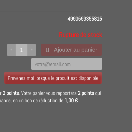
4990593355815
Rupture de stock
Ajouter au panier
Prévenez-moi lorsque le produit est disponible
ir
2
points
. Votre panier vous rapportera
2
points
qui
mande, en un bon de réduction de
1,00 €
.