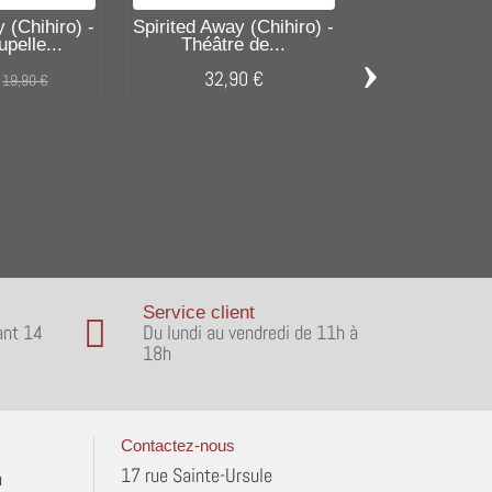
 (Chihiro) -
Spirited Away (Chihiro) -
Spirited Away 
upelle...
Théâtre de...
Théâtre 
›
32,90 €
29,90
19,90 €
Service client
ant 14
Du lundi au vendredi de 11h à
18h
Contactez-nous
17 rue Sainte-Ursule
n