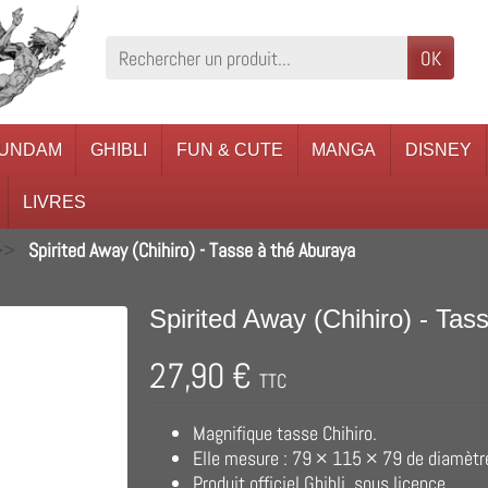
OK
UNDAM
GHIBLI
FUN & CUTE
MANGA
DISNEY
LIVRES
Spirited Away (Chihiro) - Tasse à thé Aburaya
Spirited Away (Chihiro) - Tas
27,90 €
TTC
Magnifique tasse Chihiro.
Elle mesure : 79 × 115 × 79 de diamèt
Produit officiel Ghibli, sous licence.