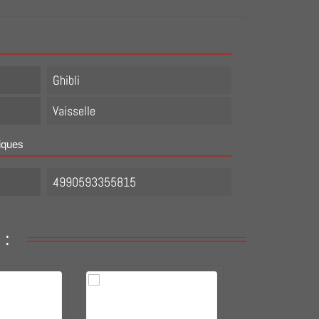
Ghibli
Vaisselle
iques
4990593355815
 :