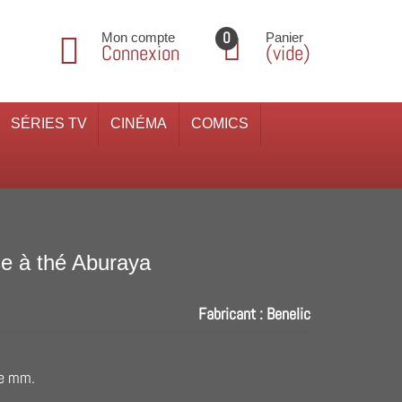
0
Mon compte
Panier
Connexion
(vide)
SÉRIES TV
CINÉMA
COMICS
se à thé Aburaya
Fabricant :
Benelic
re mm.