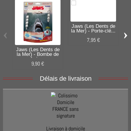
Jaws (Les Dents de
‹
›
la Mer) - Porte-clé...
J
7,95 €
Jaws (Les Dents de
la Mer) - Bombe de
bain...
9,90 €
Délais de livraison
Livraison à domicile