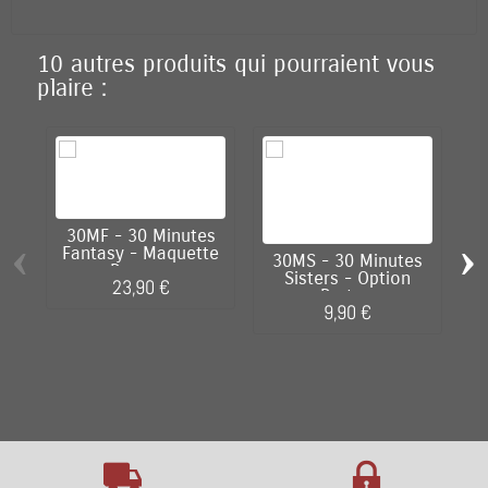
10 autres produits qui pourraient vous
plaire :
30MF - 30 Minutes
‹
›
Fantasy - Maquette
30MS - 30 Minutes
3
Rosan...
Sisters - Option
23,90 €
Parts...
9,90 €