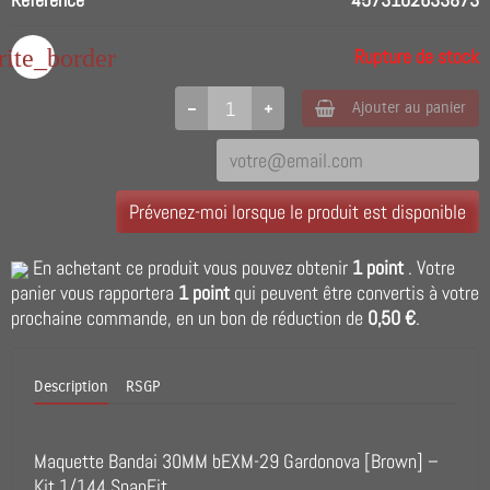
rite_border
Rupture de stock
Ajouter au panier
Prévenez-moi lorsque le produit est disponible
En achetant ce produit vous pouvez obtenir
1
point
. Votre
panier vous rapportera
1
point
qui peuvent être convertis à votre
prochaine commande, en un bon de réduction de
0,50 €
.
Description
RSGP
Maquette Bandai 30MM bEXM-29 Gardonova [Brown] –
Kit 1/144 SnapFit