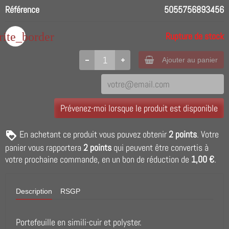
Référence
5055756893456
rite_border
Rupture de stock
Ajouter au panier
Prévenez-moi lorsque le produit est disponible
En achetant ce produit vous pouvez obtenir
2
points
. Votre
panier vous rapportera
2
points
qui peuvent être convertis à
votre prochaine commande, en un bon de réduction de
1,00 €
.
Description
RSGP
Portefeuille en simili-cuir et polyster.