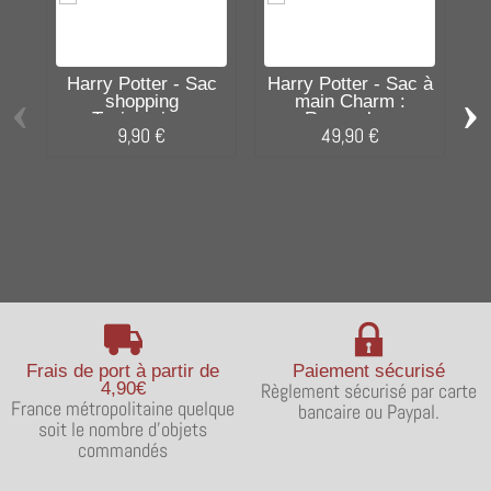
Harry Potter - Sac
Harry Potter - Sac à
‹
›
shopping
main Charm :
sh
Tapisserie...
Ravenclaw
9,90 €
49,90 €
Frais de port à partir de
Paiement sécurisé
4,90€
Règlement sécurisé par carte
France métropolitaine quelque
bancaire ou Paypal.
soit le nombre d'objets
commandés