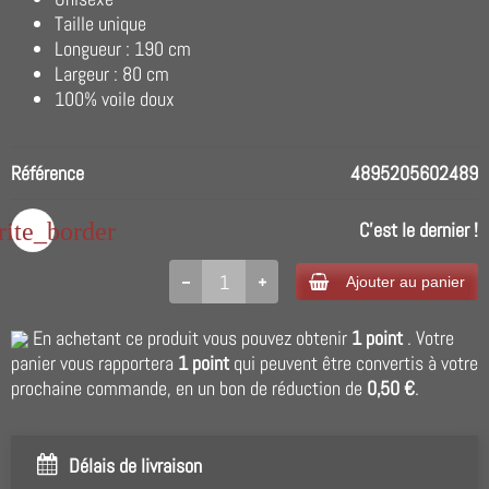
Taille unique
Longueur : 190 cm
Largeur : 80 cm
100% voile doux
Référence
4895205602489
rite_border
C'est le dernier !
Ajouter au panier
En achetant ce produit vous pouvez obtenir
1
point
. Votre
panier vous rapportera
1
point
qui peuvent être convertis à votre
prochaine commande, en un bon de réduction de
0,50 €
.
Délais de livraison