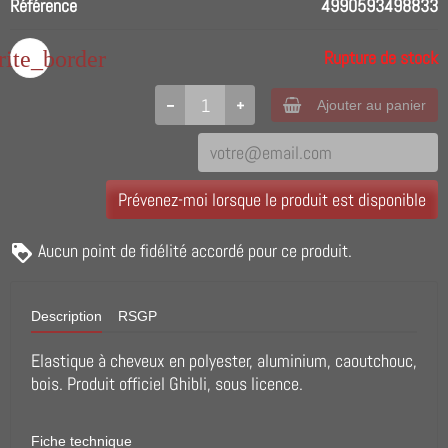
Référence
4990593498833
rite_border
Rupture de stock
Ajouter au panier
Prévenez-moi lorsque le produit est disponible
Aucun point de fidélité accordé pour ce produit.
Description
RSGP
Elastique à cheveux en polyester, aluminium, caoutchouc,
bois. Produit officiel Ghibli, sous licence.
Fiche technique