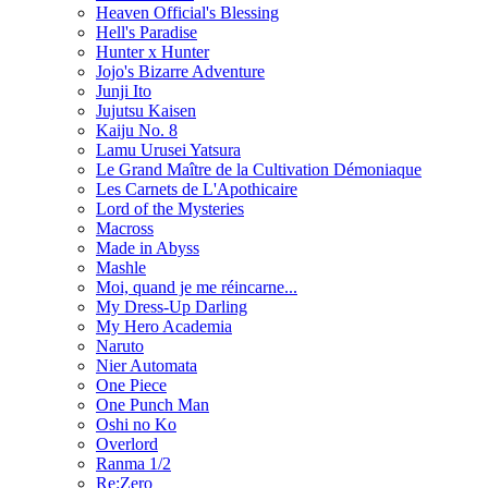
Heaven Official's Blessing
Hell's Paradise
Hunter x Hunter
Jojo's Bizarre Adventure
Junji Ito
Jujutsu Kaisen
Kaiju No. 8
Lamu Urusei Yatsura
Le Grand Maître de la Cultivation Démoniaque
Les Carnets de L'Apothicaire
Lord of the Mysteries
Macross
Made in Abyss
Mashle
Moi, quand je me réincarne...
My Dress-Up Darling
My Hero Academia
Naruto
Nier Automata
One Piece
One Punch Man
Oshi no Ko
Overlord
Ranma 1/2
Re:Zero