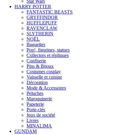
Star Wars
HARRY POTTER
FANTASTIC BEASTS
GRYFFINDOR
HUFFLEPUFF
RAVENCLAW
SLYTHERIN
NOËL
Baguettes
Pop!, figurines, statues
Collectors et répliques
Confiserie
Pins & Bijoux
Costumes cosplay
Vaisselle et cuisine
Décoration
Mode & Accessoires
Peluches
Maroquinerie
Papeterie
Porte-clés
Jeux de société
Livres
MINALIMA
GUNDAM