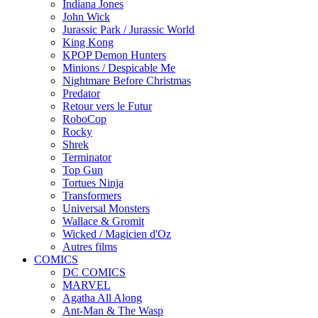
Indiana Jones
John Wick
Jurassic Park / Jurassic World
King Kong
KPOP Demon Hunters
Minions / Despicable Me
Nightmare Before Christmas
Predator
Retour vers le Futur
RoboCop
Rocky
Shrek
Terminator
Top Gun
Tortues Ninja
Transformers
Universal Monsters
Wallace & Gromit
Wicked / Magicien d'Oz
Autres films
COMICS
DC COMICS
MARVEL
Agatha All Along
Ant-Man & The Wasp