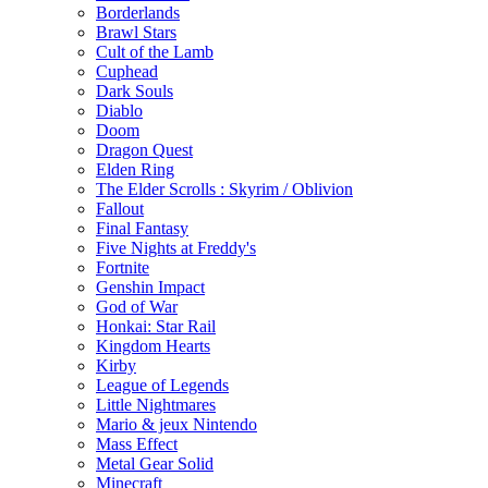
Borderlands
Brawl Stars
Cult of the Lamb
Cuphead
Dark Souls
Diablo
Doom
Dragon Quest
Elden Ring
The Elder Scrolls : Skyrim / Oblivion
Fallout
Final Fantasy
Five Nights at Freddy's
Fortnite
Genshin Impact
God of War
Honkai: Star Rail
Kingdom Hearts
Kirby
League of Legends
Little Nightmares
Mario & jeux Nintendo
Mass Effect
Metal Gear Solid
Minecraft