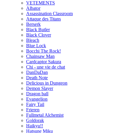
VETEMENTS
Albator
Assassination Classroom
Attaque des Titans
Berserk
Black Butler
Black Clover
Bleach
Blue Lock
Bocchi The Rock!
Chainsaw Man
Cardcaptor Sakura
Chi - une vie de chat
DanDaDan
Death Note
Delicious in Dungeon
Demon Slayer
Dragon ball
Evangelion
Fairy Tail
Frieren
Fullmetal Alchemist
Goldorak
Haikyu!!
Hatsune Miku