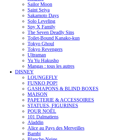
Sailor Moon
Saint Seiya
Sakamoto Days
Solo Leveling
Spy X Family
The Seven Deadly Sins
Toilet-Bound Kanako-kun
Tokyo Ghoul
Tokyo Revengers
Ultraman
Yu Yu Hakusho
Mangas : tous les autres
DISNEY
LOUNGEFLY
FUNKO POP!
GASHAPONS & BLIND BOXES
MAISON
PAPETERIE & ACCESSOIRES
STATUES, FIGURINES
POUR NOËL
101 Dalmatiens
Aladdin
Alice au Pays des Merveilles
Bambi
Blanche-Neige