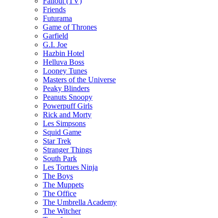
Fallout (TV)
Friends
Futurama
Game of Thrones
Garfield
G.I. Joe
Hazbin Hotel
Helluva Boss
Looney Tunes
Masters of the Universe
Peaky Blinders
Peanuts Snoopy
Powerpuff Girls
Rick and Morty
Les Simpsons
Squid Game
Star Trek
Stranger Things
South Park
Les Tortues Ninja
The Boys
The Muppets
The Office
The Umbrella Academy
The Witcher