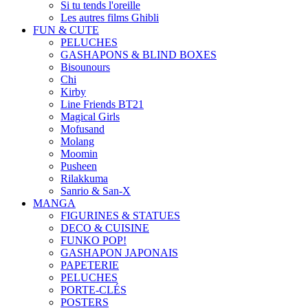
Si tu tends l'oreille
Les autres films Ghibli
FUN & CUTE
PELUCHES
GASHAPONS & BLIND BOXES
Bisounours
Chi
Kirby
Line Friends BT21
Magical Girls
Mofusand
Molang
Moomin
Pusheen
Rilakkuma
Sanrio & San-X
MANGA
FIGURINES & STATUES
DECO & CUISINE
FUNKO POP!
GASHAPON JAPONAIS
PAPETERIE
PELUCHES
PORTE-CLÉS
POSTERS