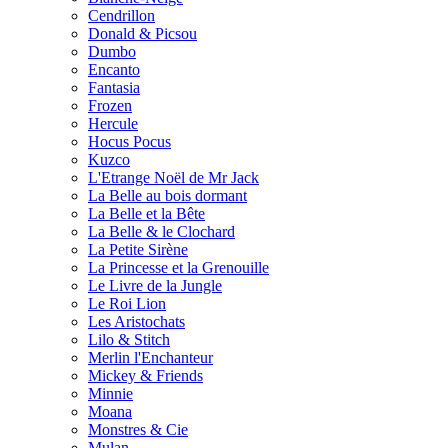
Cendrillon
Donald & Picsou
Dumbo
Encanto
Fantasia
Frozen
Hercule
Hocus Pocus
Kuzco
L'Etrange Noël de Mr Jack
La Belle au bois dormant
La Belle et la Bête
La Belle & le Clochard
La Petite Sirène
La Princesse et la Grenouille
Le Livre de la Jungle
Le Roi Lion
Les Aristochats
Lilo & Stitch
Merlin l'Enchanteur
Mickey & Friends
Minnie
Moana
Monstres & Cie
Mulan