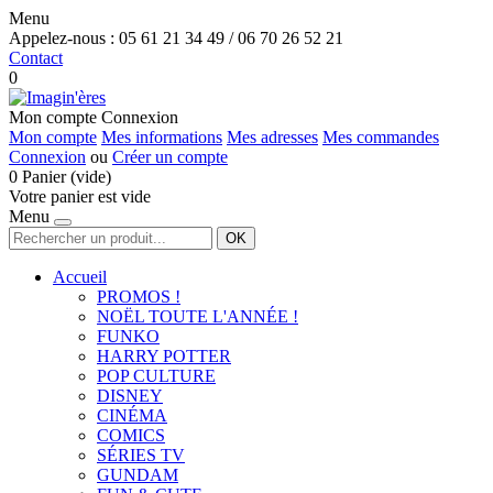
Menu
Appelez-nous :
05 61 21 34 49 / 06 70 26 52 21
Contact
0
Mon compte
Connexion
Mon compte
Mes informations
Mes adresses
Mes commandes
Connexion
ou
Créer un compte
0
Panier
(vide)
Votre panier est vide
Menu
OK
Accueil
PROMOS !
NOËL TOUTE L'ANNÉE !
FUNKO
HARRY POTTER
POP CULTURE
DISNEY
CINÉMA
COMICS
SÉRIES TV
GUNDAM