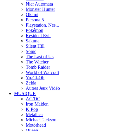
Nier Automata
Monster Hunter
Okami
Persona 5
Playstation, Nes...
Pokémon
Resident Evil
Sakuna
Silent Hill
Sonic
The Last of Us
The Witcher
Tomb Raider
World of Warcraft
Yu-Gi-Oh
Zelda
Autres Jeux Vidéo
MUSIQUE
AC/DC
Iron Maiden
K-Pop
Metallica
Michael Jackson
Motörhead
Queen