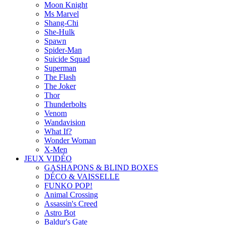
Moon Knight
Ms Marvel
Shang-Chi
She-Hulk
Spawn
Spider-Man
Suicide Squad
Superman
The Flash
The Joker
Thor
Thunderbolts
Venom
Wandavision
What If?
Wonder Woman
X-Men
JEUX VIDÉO
GASHAPONS & BLIND BOXES
DÉCO & VAISSELLE
FUNKO POP!
Animal Crossing
Assassin's Creed
Astro Bot
Baldur's Gate