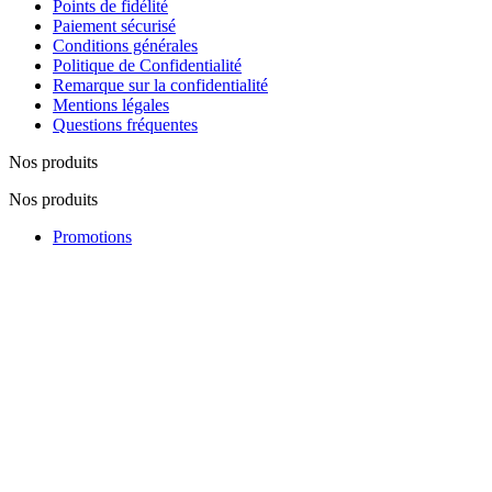
Points de fidélité
Paiement sécurisé
Conditions générales
Politique de Confidentialité
Remarque sur la confidentialité
Mentions légales
Questions fréquentes
Nos produits
Nos produits
Promotions
Nouveautés
Nos fabricants
Lutte contre la contrefaçon
Notre société
Notre société
Visite du magasin
Notre équipe
Plan du site
Contactez-nous
Réseaux Sociaux