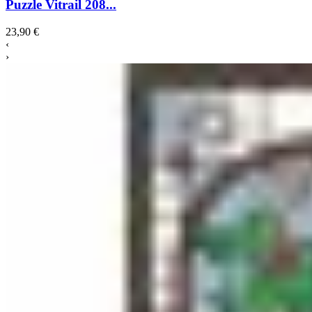
Puzzle Vitrail 208...
23,90 €
‹
›