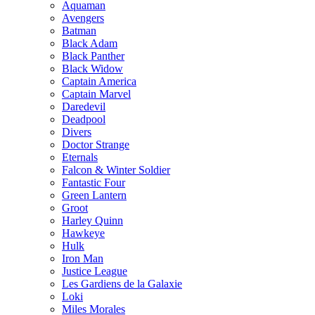
Aquaman
Avengers
Batman
Black Adam
Black Panther
Black Widow
Captain America
Captain Marvel
Daredevil
Deadpool
Divers
Doctor Strange
Eternals
Falcon & Winter Soldier
Fantastic Four
Green Lantern
Groot
Harley Quinn
Hawkeye
Hulk
Iron Man
Justice League
Les Gardiens de la Galaxie
Loki
Miles Morales