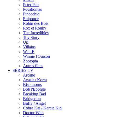
Peter Pan
Pocahontas
Pinocchio
Raiponce
Robin des Bois
Rox et Rouky
The Incredibles
Toy Story
Up!
Villains
Wall-E
Winnie l'Ourson
Zootopia
Autres films
SÉRIES TV
Arcane
Avatar / Korra
Bisounours
Bob l'Eponge
Breaking Bad
Bridgerton
Buffy / Angel
Cobra Kai / Karate Kid
Doctor Who