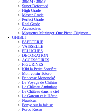
30MM / 30MF
Super Deformed
High Grade
Master Grade
Perfect Grade
Real Grade
Accessoires
Maquettes Mazinger, One Piece, Digimon...
GHIBLI
PAPETERIE
VAISSELLE
PELUCHES
DECORATION
ACCESSOIRES
FIGURINES
Kiki la Petite Sorcière
Mon voisin Totoro
Princesse Mononoké
Le Voyage de Chihiro
Le Château Ambulant
Le Château dans le ciel
Le Garçon et le Héron
Nausicaa
Ponyo sur la falaise
Porco Rosso