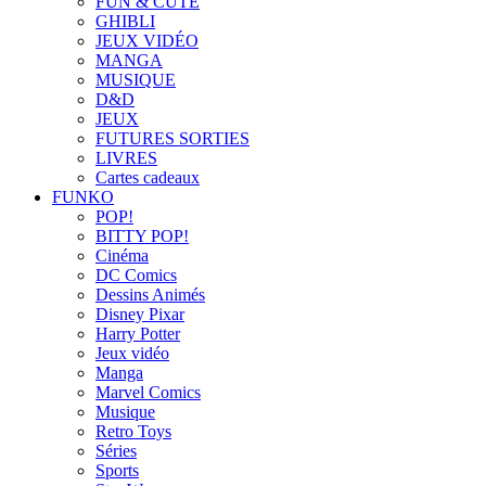
FUN & CUTE
GHIBLI
JEUX VIDÉO
MANGA
MUSIQUE
D&D
JEUX
FUTURES SORTIES
LIVRES
Cartes cadeaux
FUNKO
POP!
BITTY POP!
Cinéma
DC Comics
Dessins Animés
Disney Pixar
Harry Potter
Jeux vidéo
Manga
Marvel Comics
Musique
Retro Toys
Séries
Sports