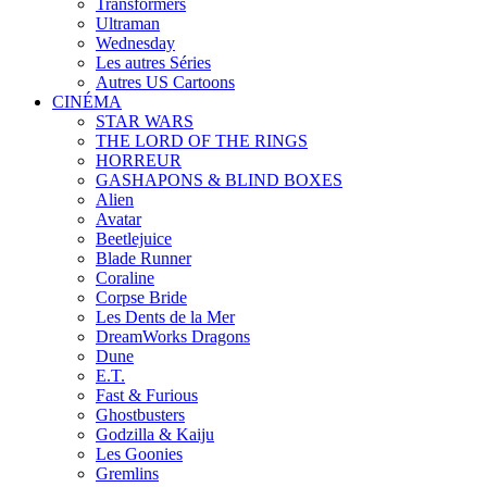
Transformers
Ultraman
Wednesday
Les autres Séries
Autres US Cartoons
CINÉMA
STAR WARS
THE LORD OF THE RINGS
HORREUR
GASHAPONS & BLIND BOXES
Alien
Avatar
Beetlejuice
Blade Runner
Coraline
Corpse Bride
Les Dents de la Mer
DreamWorks Dragons
Dune
E.T.
Fast & Furious
Ghostbusters
Godzilla & Kaiju
Les Goonies
Gremlins