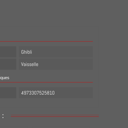
Ghibli
Vaisselle
iques
4973307525810
 :