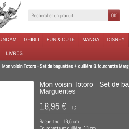
OK
UNDAM
GHIBLI
FUN & CUTE
MANGA
DISNEY
LIVRES
Mon voisin Totoro - Set de baguettes + cuillère & fourchette Marg
Mon voisin Totoro - Set de ba
Marguerites
18,95 €
TTC
Baguettes : 16,5 cm
Fourchette et cuillère :13 cm