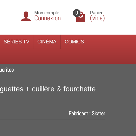
0
Mon compte
Panier
Connexion
(vide)
SÉRIES TV
CINÉMA
COMICS
uerites
guettes + cuillère & fourchette
Fabricant :
Skater