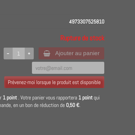
4973307525810
Rupture de stock
Ajouter au panier
Prévenez-moi lorsque le produit est disponible
ir
1
point
. Votre panier vous rapportera
1
point
qui
mande, en un bon de réduction de
0,50 €
.