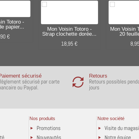
in Totoro -
e papier...
Mon Voisin Totoro -
Mon Voisin T
Strap clochette dorée...
20 feuill
,90 €
18,95 €
8,9
Paiement sécurisé
Retours
Règlement sécurisé par carte
Retours possibles pend
bancaire ou Paypal.
jours
Nos produits
Notre société
Promotions
Visite du magas
ité
Nouveautés
Notre équipe