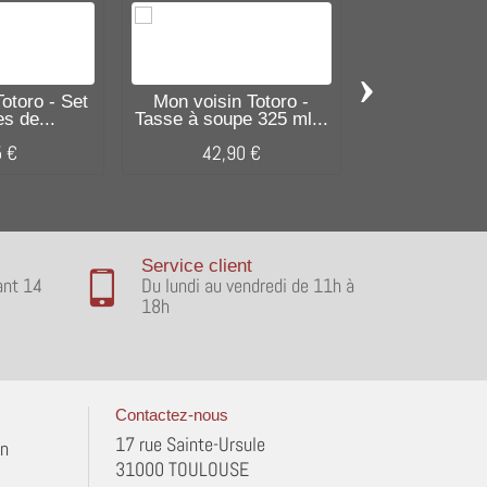
›
Mon Voisin 
Trousse ga
otoro - Set
Mon voisin Totoro -
es de...
Tasse à soupe 325 ml...
19,90
5 €
42,90 €
Service client
ant 14
Du lundi au vendredi de 11h à
18h
Contactez-nous
17 rue Sainte-Ursule
in
31000 TOULOUSE