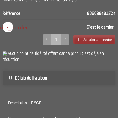
Référence
889698481724
rite_border
C'est le dernier !
Ajouter au panier
Aucun point de fidélité offert car ce produit est déjà en
réduction
Délais de livraison
Description
RSGP