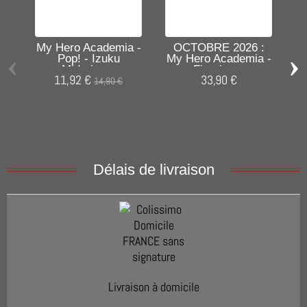
My Hero Academia -
OCTOBRE 2026 :
M
‹
›
Pop! - Izuku
My Hero Academia -
Midoriya...
Figurine...
11,92 €
33,90 €
14,90 €
Délais de livraison
Livraison à domicile