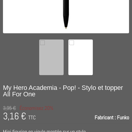
My Hero Academia - Pop! - Stylo et topper
All For One
3,95 €
Économisez 20%
3,16 €
TTC
Fabricant :
Funko
Mini figurine en vinyle montée sur un stylo.