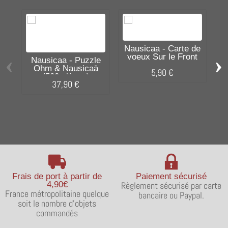
Nausicaa - Carte de
‹
›
voeux Sur le Front
Nausicaa - Puzzle
G
Ohm & Nausicaä
5,90 €
(500 pièces)
37,90 €
Frais de port à partir de
Paiement sécurisé
4,90€
Règlement sécurisé par carte
France métropolitaine quelque
bancaire ou Paypal.
soit le nombre d'objets
commandés