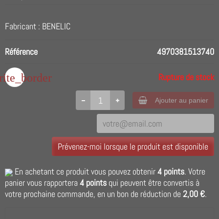
Fabricant : BENELIC
Référence
4970381513740
rite_border
Rupture de stock
Ajouter au panier
Prévenez-moi lorsque le produit est disponible
En achetant ce produit vous pouvez obtenir
4
points
. Votre
panier vous rapportera
4
points
qui peuvent être convertis à
votre prochaine commande, en un bon de réduction de
2,00 €
.