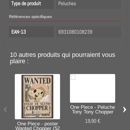
Type de produit
Peluches
Références spécifiques
EAN-13
6931080108239
10 autres produits qui pourraient vous
plaire :
O
c
‹
›
One Piece - Peluche
Tony Tony Chopper
x...
19,90 €
One Piece - poster
Wanted Chopper (52