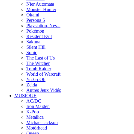
Nier Automata
Monster Hunter
Okami
Persona 5
Playstation, Nes...
Pokémon
Resident Evil
Sakuna
Silent Hill
Sonic
The Last of Us
The Witcher
Tomb Raider
World of Warcraft
Yu-Gi-Oh
Zelda
Autres Jeux Vidéo
MUSIQUE
AC/DC
Iron Maiden
K-Pop
Metallica
Michael Jackson
Motörhead
Queen