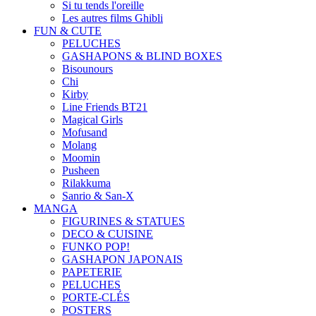
Si tu tends l'oreille
Les autres films Ghibli
FUN & CUTE
PELUCHES
GASHAPONS & BLIND BOXES
Bisounours
Chi
Kirby
Line Friends BT21
Magical Girls
Mofusand
Molang
Moomin
Pusheen
Rilakkuma
Sanrio & San-X
MANGA
FIGURINES & STATUES
DECO & CUISINE
FUNKO POP!
GASHAPON JAPONAIS
PAPETERIE
PELUCHES
PORTE-CLÉS
POSTERS