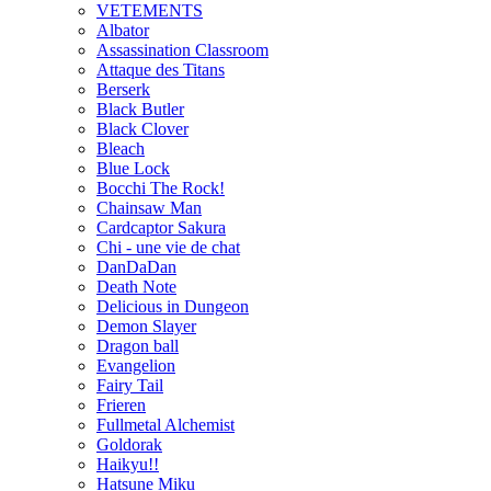
VETEMENTS
Albator
Assassination Classroom
Attaque des Titans
Berserk
Black Butler
Black Clover
Bleach
Blue Lock
Bocchi The Rock!
Chainsaw Man
Cardcaptor Sakura
Chi - une vie de chat
DanDaDan
Death Note
Delicious in Dungeon
Demon Slayer
Dragon ball
Evangelion
Fairy Tail
Frieren
Fullmetal Alchemist
Goldorak
Haikyu!!
Hatsune Miku