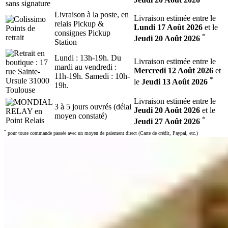
Livraison à la poste, en
Livraison estimée entre le
relais Pickup &
Lundi 17 Août 2026
et le
consignes Pickup
*
Jeudi 20 Août 2026
Station
Lundi : 13h-19h. Du
Livraison estimée entre le
mardi au vendredi :
Mercredi 12 Août 2026
et
11h-19h. Samedi : 10h-
*
le
Jeudi 13 Août 2026
19h.
Livraison estimée entre le
3 à 5 jours ouvrés (délai
Jeudi 20 Août 2026
et le
moyen constaté)
*
Jeudi 27 Août 2026
*
pour toute commande passée avec un moyen de paiement direct (Carte de crédit, Paypal, etc.)