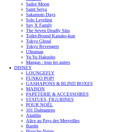
Sailor Moon
Saint Seiya
Sakamoto Days
Solo Leveling
Spy X Family
The Seven Deadly Sins
Toilet-Bound Kanako-kun
Tokyo Ghoul
Tokyo Revengers
Ultraman
Yu Yu Hakusho
Mangas : tous les autres
DISNEY
LOUNGEFLY
FUNKO POP!
GASHAPONS & BLIND BOXES
MAISON
PAPETERIE & ACCESSOIRES
STATUES, FIGURINES
POUR NOËL
101 Dalmatiens
Aladdin
Alice au Pays des Merveilles
Bambi
Blanche-Neige