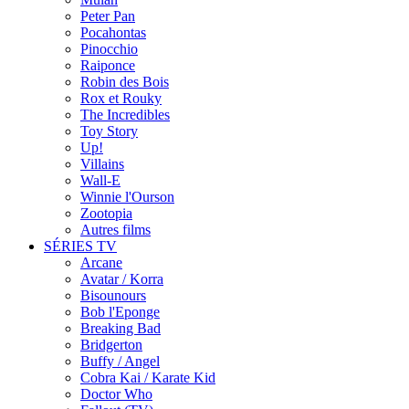
Peter Pan
Pocahontas
Pinocchio
Raiponce
Robin des Bois
Rox et Rouky
The Incredibles
Toy Story
Up!
Villains
Wall-E
Winnie l'Ourson
Zootopia
Autres films
SÉRIES TV
Arcane
Avatar / Korra
Bisounours
Bob l'Eponge
Breaking Bad
Bridgerton
Buffy / Angel
Cobra Kai / Karate Kid
Doctor Who