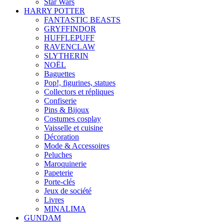
Star Wars
HARRY POTTER
FANTASTIC BEASTS
GRYFFINDOR
HUFFLEPUFF
RAVENCLAW
SLYTHERIN
NOËL
Baguettes
Pop!, figurines, statues
Collectors et répliques
Confiserie
Pins & Bijoux
Costumes cosplay
Vaisselle et cuisine
Décoration
Mode & Accessoires
Peluches
Maroquinerie
Papeterie
Porte-clés
Jeux de société
Livres
MINALIMA
GUNDAM