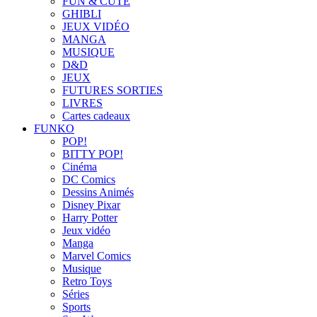
FUN & CUTE
GHIBLI
JEUX VIDÉO
MANGA
MUSIQUE
D&D
JEUX
FUTURES SORTIES
LIVRES
Cartes cadeaux
FUNKO
POP!
BITTY POP!
Cinéma
DC Comics
Dessins Animés
Disney Pixar
Harry Potter
Jeux vidéo
Manga
Marvel Comics
Musique
Retro Toys
Séries
Sports