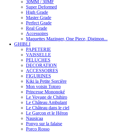
30MM / 30MF
Super Deformed
High Grade
Master Grade
Perfect Grade
Real Grade
Accessoires
Maquettes Mazinger, One Piece, Digimon...
GHIBLI
PAPETERIE
VAISSELLE
PELUCHES
DECORATION
ACCESSOIRES
FIGURINES
Kiki la Petite Sorcière
Mon voisin Totoro
Princesse Mononoké
Le Voyage de Chihiro
Le Château Ambulant
Le Château dans le ciel
Le Garçon et le Héron
Nausicaa
Ponyo sur la falaise
Porco Rosso