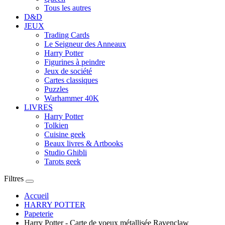
Tous les autres
D&D
JEUX
Trading Cards
Le Seigneur des Anneaux
Harry Potter
Figurines à peindre
Jeux de société
Cartes classiques
Puzzles
Warhammer 40K
LIVRES
Harry Potter
Tolkien
Cuisine geek
Beaux livres & Artbooks
Studio Ghibli
Tarots geek
Filtres
Accueil
HARRY POTTER
Papeterie
Harry Potter - Carte de voeux métallisée Ravenclaw