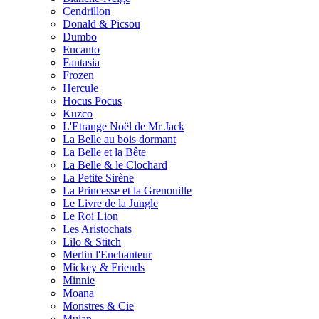
Cendrillon
Donald & Picsou
Dumbo
Encanto
Fantasia
Frozen
Hercule
Hocus Pocus
Kuzco
L'Etrange Noël de Mr Jack
La Belle au bois dormant
La Belle et la Bête
La Belle & le Clochard
La Petite Sirène
La Princesse et la Grenouille
Le Livre de la Jungle
Le Roi Lion
Les Aristochats
Lilo & Stitch
Merlin l'Enchanteur
Mickey & Friends
Minnie
Moana
Monstres & Cie
Mulan