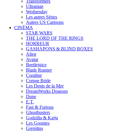
Transformers
Ultraman
Wednesday
Les autres Séries
Autres US Cartoons
CINÉMA
STAR WARS
THE LORD OF THE RINGS
HORREUR
GASHAPONS & BLIND BOXES
Alien
Avatar
Beetlejuice
Blade Runner
Coraline
Corpse Bride
Les Dents de la Mer
DreamWorks Dragons
Dune
E.T.
Fast & Furious
Ghostbusters
Godzilla & Kaiju
Les Goonies
Gremlins