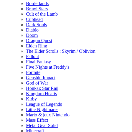
Borderlands
Brawl Stars
Cult of the Lamb
Cuphead
Dark Souls
Diablo
Doom
Dragon Quest
Elden Ring
The Elder Scrolls : Skyrim / Oblivion
Fallout
Final Fantasy
Five Nights at Freddy's
Fortnite
Genshin Impact
God of War
Honkai: Star Rail
Kingdom Hearts
Kirby
League of Legends
Little Nightmares
Mario & jeux Nintendo
Mass Effect
Metal Gear Solid
Minecraft