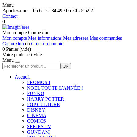
Menu
Appelez-nous :
05 61 21 34 49 / 06 70 26 52 21
Contact
0
Mon compte
Connexion
Mon compte
Mes informations
Mes adresses
Mes commandes
Connexion
ou
Créer un compte
0
Panier
(vide)
Votre panier est vide
Menu
OK
Accueil
PROMOS !
NOËL TOUTE L'ANNÉE !
FUNKO
HARRY POTTER
POP CULTURE
DISNEY
CINÉMA
COMICS
SÉRIES TV
GUNDAM