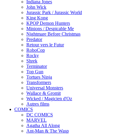
Indiana Jones
John Wick
Jurassic Park / Jurassic World
King Kong
KPOP Demon Hunters
Minions / Despicable Me
Nightmare Before Christmas
Predator
Retour vers le Futur
RoboCop
Rocky
Shrek
Terminator
Top Gun
Tortues Ninja
Transformers
Universal Monsters
Wallace & Gromit
Wicked / Magicien d'Oz
Autres films
COMICS
DC COMICS
MARVEL
Agatha All Along
Ant-Man & The Wasp