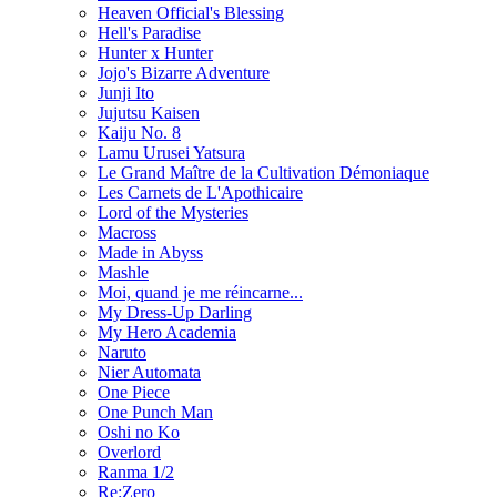
Heaven Official's Blessing
Hell's Paradise
Hunter x Hunter
Jojo's Bizarre Adventure
Junji Ito
Jujutsu Kaisen
Kaiju No. 8
Lamu Urusei Yatsura
Le Grand Maître de la Cultivation Démoniaque
Les Carnets de L'Apothicaire
Lord of the Mysteries
Macross
Made in Abyss
Mashle
Moi, quand je me réincarne...
My Dress-Up Darling
My Hero Academia
Naruto
Nier Automata
One Piece
One Punch Man
Oshi no Ko
Overlord
Ranma 1/2
Re:Zero