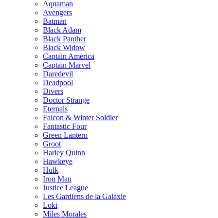
Aquaman
Avengers
Batman
Black Adam
Black Panther
Black Widow
Captain America
Captain Marvel
Daredevil
Deadpool
Divers
Doctor Strange
Eternals
Falcon & Winter Soldier
Fantastic Four
Green Lantern
Groot
Harley Quinn
Hawkeye
Hulk
Iron Man
Justice League
Les Gardiens de la Galaxie
Loki
Miles Morales