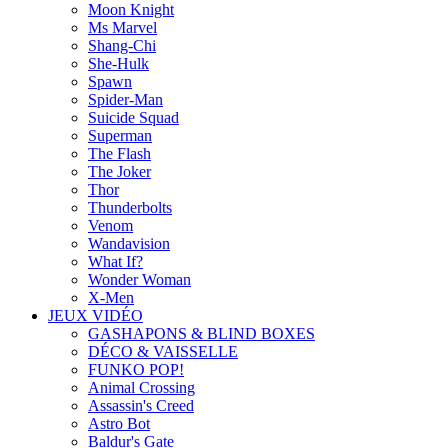
Moon Knight
Ms Marvel
Shang-Chi
She-Hulk
Spawn
Spider-Man
Suicide Squad
Superman
The Flash
The Joker
Thor
Thunderbolts
Venom
Wandavision
What If?
Wonder Woman
X-Men
JEUX VIDÉO
GASHAPONS & BLIND BOXES
DÉCO & VAISSELLE
FUNKO POP!
Animal Crossing
Assassin's Creed
Astro Bot
Baldur's Gate