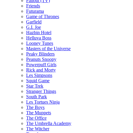
Fallout (TV)
Friends
Futurama
Game of Thrones
Garfield
G.I. Joe
Hazbin Hotel
Helluva Boss
Looney Tunes
Masters of the Universe
Peaky Blinders
Peanuts Snoopy
Powerpuff Girls
Rick and Morty
Les Simpsons
Squid Game
Star Trek
Stranger Things
South Park
Les Tortues Ninja
The Boys
The Muppets
The Office
The Umbrella Academy
The Witcher